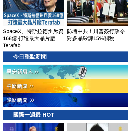
SpaceX、特斯拉德州斥資
防堵中共！川普簽行政令
168億 打造最大晶片廠
對多晶矽課15%關稅
Terafab
今日整點新聞
國際一週最 HOT