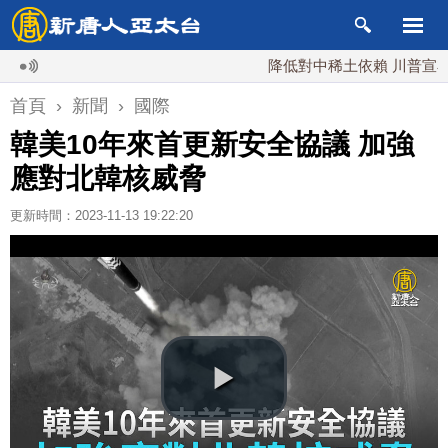
降低對中稀土依賴 川普宣布礦業
首頁
›
新聞
›
國際
韓美10年來首更新安全協議 加強
應對北韓核威脅
更新時間：2023-11-13 19:22:20