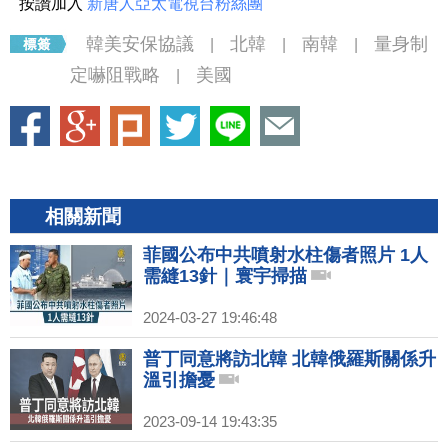
按讚加入
新唐人亞太電視台粉絲團
韓美安保協議
北韓
南韓
量身制
|
|
|
定嚇阻戰略
美國
|
相關新聞
菲國公布中共噴射水柱傷者照片 1人
需縫13針｜寰宇掃描
2024-03-27 19:46:48
普丁同意將訪北韓 北韓俄羅斯關係升
溫引擔憂
2023-09-14 19:43:35