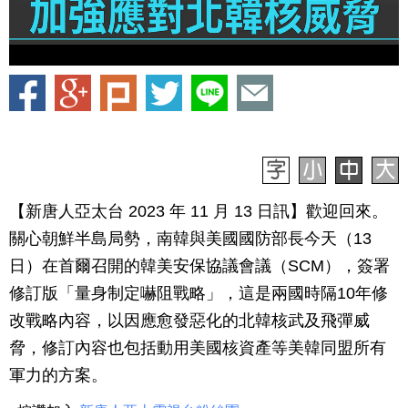
【新唐人亞太台 2023 年 11 月 13 日訊】歡迎回來。
關心朝鮮半島局勢，南韓與美國國防部長今天（13
日）在首爾召開的韓美安保協議會議（SCM），簽署
修訂版「量身制定嚇阻戰略」，這是兩國時隔10年修
改戰略內容，以因應愈發惡化的北韓核武及飛彈威
脅，修訂內容也包括動用美國核資產等美韓同盟所有
軍力的方案。