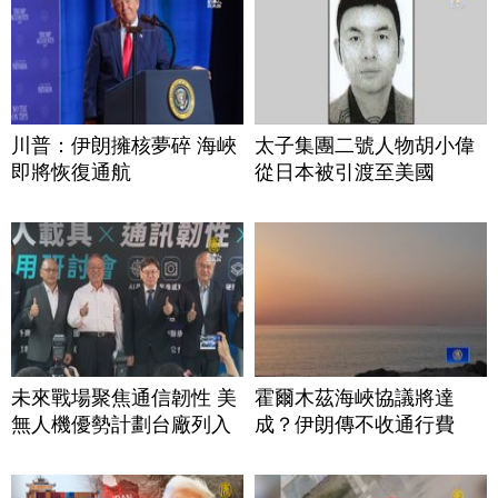
川普：伊朗擁核夢碎 海峽
太子集團二號人物胡小偉
即將恢復通航
從日本被引渡至美國
未來戰場聚焦通信韌性 美
霍爾木茲海峽協議將達
無人機優勢計劃台廠列入
成？伊朗傳不收通行費