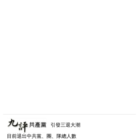
引發三退大潮
目前退出中共黨、團、隊總人數