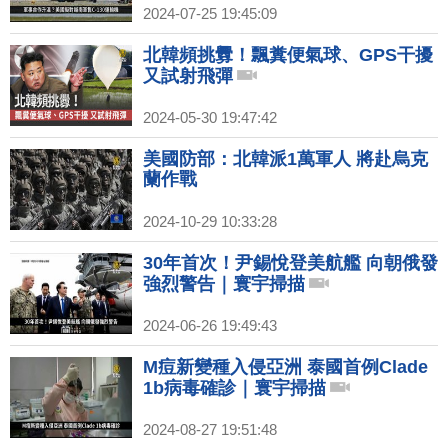
2024-07-25 19:45:09
北韓頻挑釁！飄糞便氣球、GPS干擾
又試射飛彈
2024-05-30 19:47:42
美國防部：北韓派1萬軍人 將赴烏克
蘭作戰
2024-10-29 10:33:28
30年首次！尹錫悅登美航艦 向朝俄發
強烈警告｜寰宇掃描
2024-06-26 19:49:43
M痘新變種入侵亞洲 泰國首例Clade
1b病毒確診｜寰宇掃描
2024-08-27 19:51:48