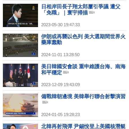
日相岸田長子翔太郎屢引爭議 遭父
「免職」｜寰宇掃描
2023-05-30 19:47:33
伊朗或再襲以色列 美大選期間世界火
藥庫蠢動
2024-11-01 13:28:50
美日韓國安會談 重申維護台海、南海
和平穩定
2023-12-09 19:43:09
備戰韓朝邊境 美韓舉行聯合射擊演習
2024-01-05 19:28:23
北韓再射飛彈 尹錫悅登上美國核潛艇