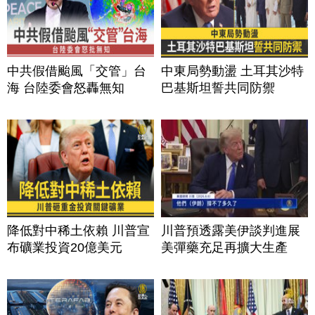
中共假借颱風「交管」台
中東局勢動盪 土耳其沙特
海 台陸委會怒轟無知
巴基斯坦誓共同防禦
降低對中稀土依賴 川普宣
川普預透露美伊談判進展
布礦業投資20億美元
美彈藥充足再擴大生產