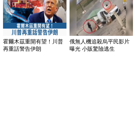
霍爾木茲重開有望！川普
俄無人機追殺烏平民影片
再重話警告伊朗
曝光 小販驚險逃生