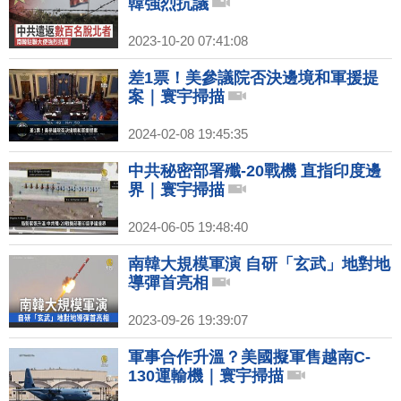
韓強烈抗議
2023-10-20 07:41:08
差1票！美參議院否決邊境和軍援提
案｜寰宇掃描
2024-02-08 19:45:35
中共秘密部署殲-20戰機 直指印度邊
界｜寰宇掃描
2024-06-05 19:48:40
南韓大規模軍演 自研「玄武」地對地
導彈首亮相
2023-09-26 19:39:07
軍事合作升溫？美國擬軍售越南C-
130運輸機｜寰宇掃描