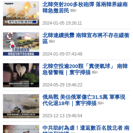
北韓突射200多枚砲彈 落兩韓界線南
韓急撤居民
2024-01-05 19:26:11
北韓連續挑釁 南韓宣布將不存在緩衝
區
2024-01-09 07:43:48
北韓空投逾200顆「糞便氣球」 南韓
急發警報｜寰宇掃描
2024-05-29 19:46:22
俄烏戰 美估俄軍傷亡31.5萬 軍事現
代化退18年｜寰宇掃描
2023-12-13 19:46:54
中共助紂為虐！遣返數百名脫北者 南