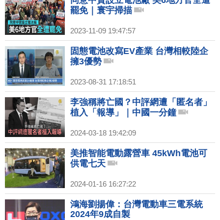
同意中資設立電池廠 美6地方官全遭
罷免｜寰宇掃描
2023-11-09 19:47:57
固態電池改寫EV產業 台灣相較陸企
擁3優勢
2023-08-31 17:18:51
李強稱將亡國？中評網遭「匿名者」
植入「報導」｜中國一分鐘
2024-03-18 19:42:09
美推智能電動露營車 45kWh電池可
供電七天
2024-01-16 16:27:22
鴻海劉揚偉：台灣電動車三電系統
2024年9成自製