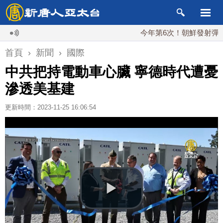
今年第6次！朝鮮發射彈道導彈 
首頁
›
新聞
›
國際
中共把持電動車心臟 寧德時代遭憂
滲透美基建
更新時間：2023-11-25 16:06:54