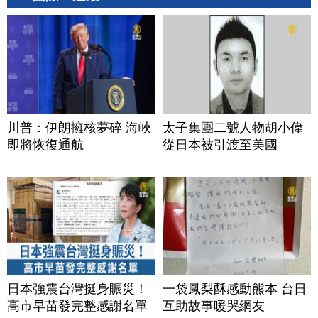
川普：伊朗擁核夢碎 海峽
太子集團二號人物胡小偉
即將恢復通航
從日本被引渡至美國
日本強震台灣挺身賑災！
一袋鳳梨酥感動熊本 台日
高市早苗發完整感謝名單
互助故事暖哭網友