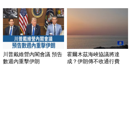
川普戴維營內閣會議 預告
霍爾木茲海峽協議將達
數週內重擊伊朗
成？伊朗傳不收通行費