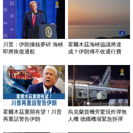
川普：伊朗擁核夢碎 海峽
霍爾木茲海峽協議將達
即將恢復通航
成？伊朗傳不收通行費
霍爾木茲重開有望！川普
烏克蘭貨機旁驚現炸彈無
再重話警告伊朗
人機 德國機場緊急拆彈