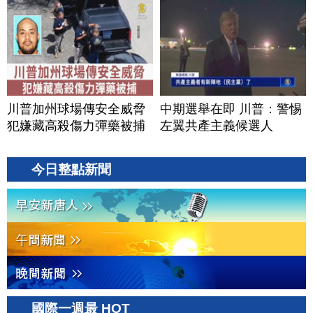
川普加州球場傳安全威脅
中期選舉在即 川普：警惕
犯嫌藏高殺傷力彈藥被捕
左翼共產主義候選人
今日整點新聞
國際一週最 HOT