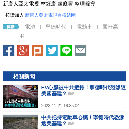
新唐人亞太電視 林鈺唐 趙庭譽 整理報導
按讚加入
新唐人亞太電視台粉絲團
電池
寧德時代
電動車
國軒高
|
|
|
科
相關新聞
EV心臟被中共把持！寧德時代恐滲透
美國基建？
2023-11-21 19:35:04
中共把持電動車心臟！寧德時代恐滲
透美基建？