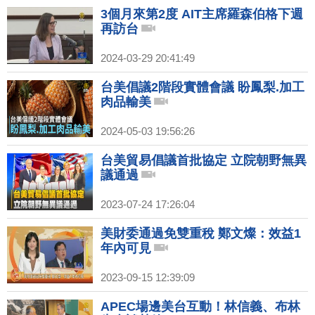
3個月來第2度 AIT主席羅森伯格下週
再訪台
2024-03-29 20:41:49
台美倡議2階段實體會議 盼鳳梨.加工
肉品輸美
2024-05-03 19:56:26
台美貿易倡議首批協定 立院朝野無異
議通過
2023-07-24 17:26:04
美財委通過免雙重稅 鄭文燦：效益1
年內可見
2023-09-15 12:39:09
APEC場邊美台互動！林信義、布林