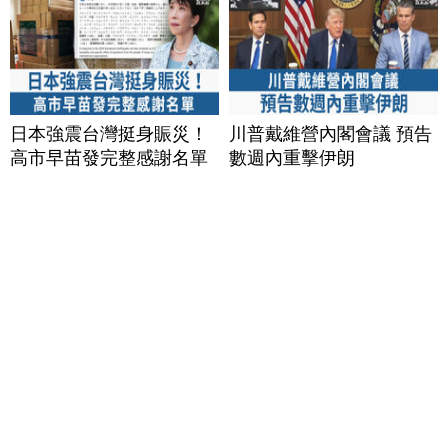
日本強震台灣挺身賑災！
川普戴維營內閣會議 預告
高市早苗發完整感謝名單
數週內重擊伊朗