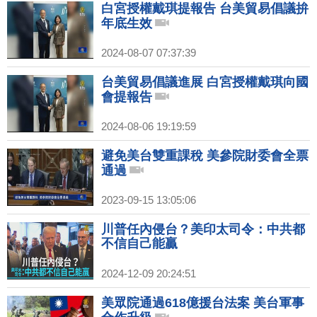
白宮授權戴琪提報告 台美貿易倡議拚
年底生效
2024-08-07 07:37:39
台美貿易倡議進展 白宮授權戴琪向國
會提報告
2024-08-06 19:19:59
避免美台雙重課稅 美參院財委會全票
通過
2023-09-15 13:05:06
川普任內侵台？美印太司令：中共都
不信自己能贏
2024-12-09 20:24:51
美眾院通過618億援台法案 美台軍事