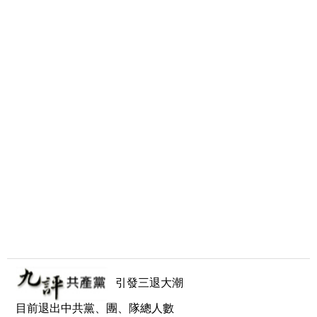
引發三退大潮
目前退出中共黨、團、隊總人數