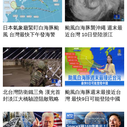
日本氣象廳緊盯白海豚颱
颱風白海豚襲沖繩 週末最
風 台灣最快下午發海警
近台灣 10日登陸浙江
北台灣防衛鐵三角 漢光首
颱風白海豚週末最接近台
封淡江大橋驗證阻敵戰略
灣 最快9日可能登陸中國