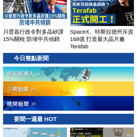
川普簽行政令對多晶矽課
SpaceX、特斯拉德州斥資
15%關稅 防堵中共傾銷
168億 打造最大晶片廠
Terafab
今日整點新聞
要聞一週最 HOT