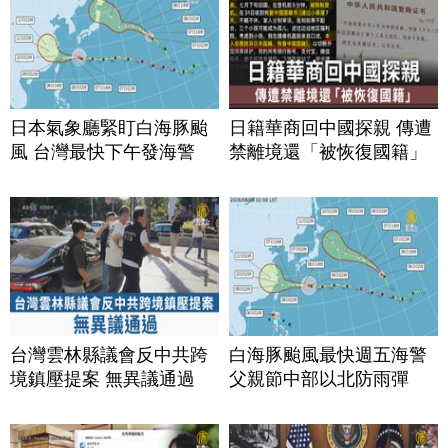
日本氣象廳緊盯白海豚颱
日籍華商回中國探親 傳遭
風 台灣最快下午發海警
禁離境還「被恢復國籍」
台灣雲林縣議會反中共跨
白海豚颱風最快週五海警
境鎮壓提案 無異議通過
父親節中部以北防雨彈