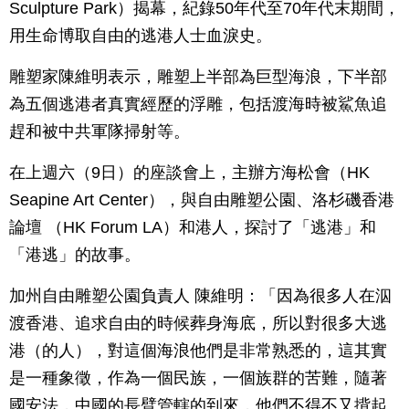
Sculpture Park）揭幕，紀錄50年代至70年代末期間，
用生命博取自由的逃港人士血淚史。
雕塑家陳維明表示，雕塑上半部為巨型海浪，下半部
為五個逃港者真實經歷的浮雕，包括渡海時被鯊魚追
趕和被中共軍隊掃射等。
在上週六（9日）的座談會上，主辦方海松會（HK
Seapine Art Center），與自由雕塑公園、洛杉磯香港
論壇 （HK Forum LA）和港人，探討了「逃港」和
「港逃」的故事。
加州自由雕塑公園負責人 陳維明：「因為很多人在泅
渡香港、追求自由的時候葬身海底，所以對很多大逃
港（的人），對這個海浪他們是非常熟悉的，這其實
是一種象徵，作為一個民族，一個族群的苦難，隨著
國安法，中國的長臂管轄的到來，他們不得不又揹起