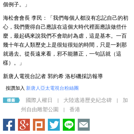
個例子。」
海松會會長 李民：「我們每個人都沒有忘記自己的初
心，我們覺得自己應該在這個大時代裡面應該做些什
麼，最起碼來說我們不會助紂為虐，這是基本。一百
幾十年在人類歷史上是很短很短的時間，只是一剎那
就過去。從長遠來看，邪不能勝正，一句話就（這
樣）。」
新唐人電視台記者 郭約希 洛杉磯採訪報導
按讚加入
新唐人亞太電視台粉絲團
國際人權日
大陸逃港歷史紀念碑
加
|
|
州自由雕塑公園
香港
|