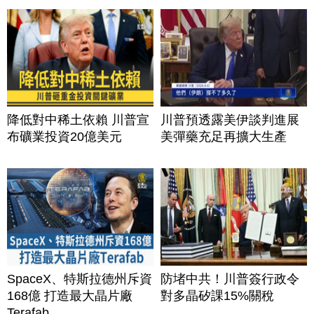
降低對中稀土依賴 川普宣
川普預透露美伊談判進展
布礦業投資20億美元
美彈藥充足再擴大生產
SpaceX、特斯拉德州斥資
防堵中共！川普簽行政令
168億 打造最大晶片廠
對多晶矽課15%關稅
Terafab