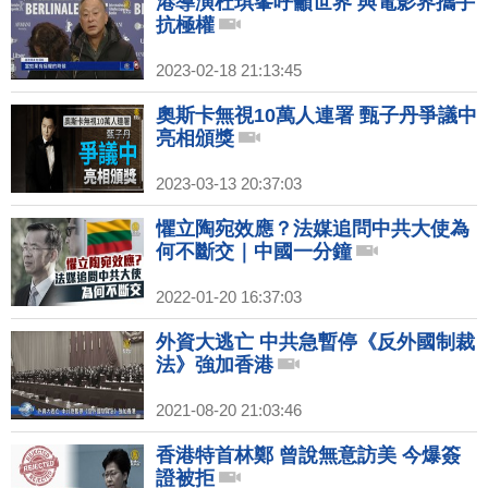
港導演杜琪峯呼籲世界 與電影界攜手
抗極權
2023-02-18 21:13:45
奧斯卡無視10萬人連署 甄子丹爭議中
亮相頒獎
2023-03-13 20:37:03
懼立陶宛效應？法媒追問中共大使為
何不斷交｜中國一分鐘
2022-01-20 16:37:03
外資大逃亡 中共急暫停《反外國制裁
法》強加香港
2021-08-20 21:03:46
香港特首林鄭 曾說無意訪美 今爆簽
證被拒