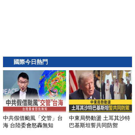
國際今日熱門
中共假借颱風「交管」台
中東局勢動盪 土耳其沙特
海 台陸委會怒轟無知
巴基斯坦誓共同防禦