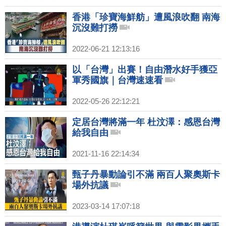
香港「珍寶海鮮舫」遭風浪吹翻 南海
沉沒難打撈
2022-06-21 12:13:16
以「台灣」出賽！自由潛水好手獲亞
軍秀國旗｜台灣速速看
2022-05-26 22:12:21
定居台灣將滿一年 杜汶澤：感恩台灣
給我自由
2021-11-16 22:14:34
甄子丹暴動論引不滿 兩百人聚奧斯卡
場外抗議
2023-03-14 17:07:18