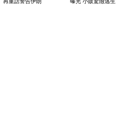
再重話警告伊朗
曝光 小販驚險逃生