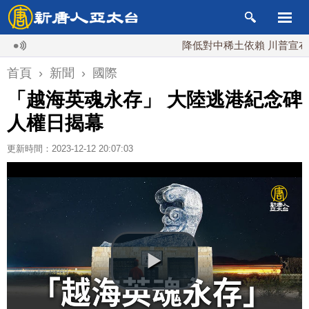
降低對中稀土依賴 川普宣布礦業投
首頁
›
新聞
›
國際
「越海英魂永存」 大陸逃港紀念碑
人權日揭幕
更新時間：2023-12-12 20:07:03