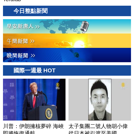
今日整點新聞
國際一週最 HOT
川普：伊朗擁核夢碎 海峽
太子集團二號人物胡小偉
即將恢復通航
從日本被引渡至美國