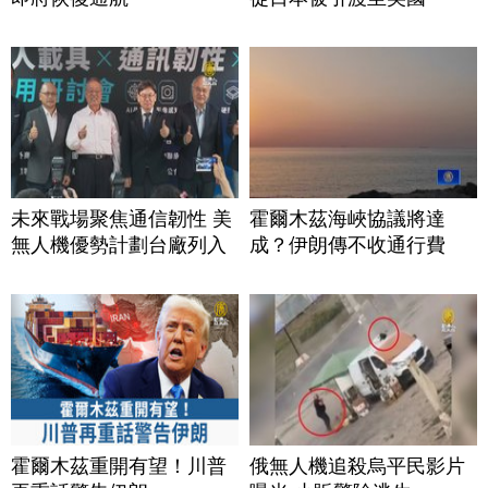
未來戰場聚焦通信韌性 美
霍爾木茲海峽協議將達
無人機優勢計劃台廠列入
成？伊朗傳不收通行費
霍爾木茲重開有望！川普
俄無人機追殺烏平民影片