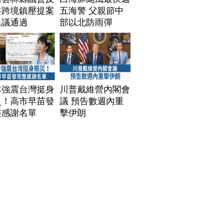
共跨境鎮壓提案
五海警 父親節中
異議通過
部以北防雨彈
本強震台灣挺身
川普戴維營內閣會
災！高市早苗發
議 預告數週內重
整感謝名單
擊伊朗