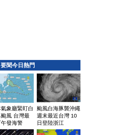
要聞今日熱門
本氣象廳緊盯白
颱風白海豚襲沖繩
颱風 台灣最
週末最近台灣 10
下午發海警
日登陸浙江