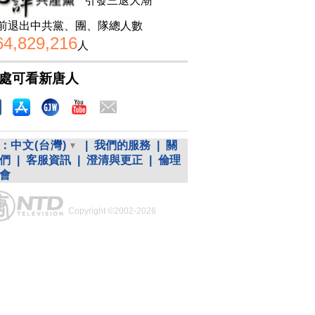
引發三退大潮
前退出中共黨、團、隊總人數
64,829,216
人
處可看新唐人
：
中文(台灣)
|
我們的服務
|
關
們
|
客服資訊
|
澄清與更正
|
倫理
會
Copyright ©2002-2026