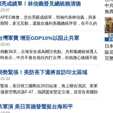
交漂亮成績單！林信義晉見總統賴清德
中
:29:07
無
APEC峰會，交出亮眼成績單，領袖代表林信義，與多
會期間，多元互動，還親自邀約美國總統拜登，在不久的
登則親切回應I will我會。昨天（19日）傍晚林信義搭機
20日）晉見總統賴清德時宣布，台灣將捐助100萬美元
灣軍費 增至GDP10%以阻止共軍
支持APEC研究能量。
:32:43
日
倒數36天，台海安全成為關注焦點。共和黨總統候選人
賑
訪時表示，中共不會在他任內打台灣，但他擔心後續不能
完
建議台灣，將國防預算拉高到GDP的10%。
局勢緊張！美防長下週將首訪印太區域
:21:33
緊張，美日韓三國剛在20日結束，海上聯合演訓。美軍
布最新空戰武器F-47，強調盟友堅定立場，並宣告美國防
ete Hegseth），上任後將首度出訪印太地區。而台灣
共機共艦持續擾台，針對共軍實施嚴密監控應處。
共軍演 美日英德發聲挺台海和平
:16:59