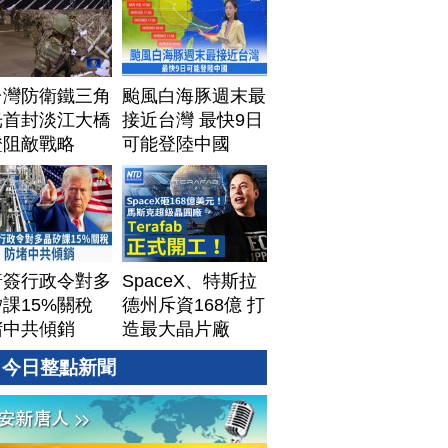
台灣防衛鐵三角
颱風白海豚週末最
光首封淡江大橋
接近台灣 最快9日
證阻敵戰略
可能登陸中國
普簽行政令對多
SpaceX、特斯拉
課15%關稅
德州斥資168億 打
堵中共傾銷
造最大晶片廠
Terafab
今日整點新聞