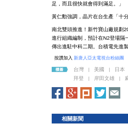
足，而且很快就會得到滿足。」
黃仁勳強調，晶片在台生產「十
南北雙頭推進！新竹寶山廠規劃2
進行組織編制，預計在N2登場隔一
傳出進駐中科二期。台積電先進
按讚加入
新唐人亞太電視台粉絲團
台灣
美國
日本
|
|
拜登
岸田文雄
|
|
相關新聞