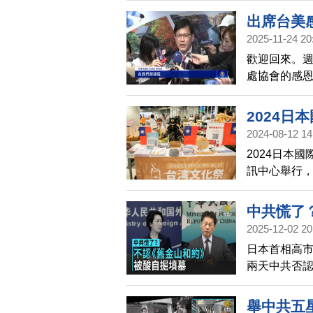
國防支出的
出席台美
業基地，為
2025-11-24 20
歡迎回來。
處協會的感恩
係在各領域
問時也對於
2024日
合防衛的議
2024-08-12 14
2024日本
訊中心舉行，
百組作品參
引日本民眾
中共慌了
2025-12-02 20
日本首相高
兩天中共否
默評論。日
部也回應，
舉中共五