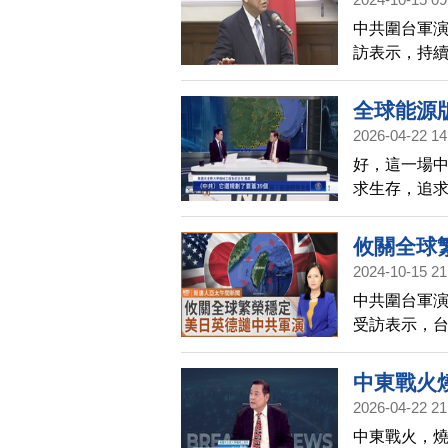
中共圍台軍
訪表示，持
對日本，對
動態，確認目
全球能源
關受害等狀
2026-04-22 14
好，這一場
求生存，追
主，美日安保
局？我們專
攸關全球
2024-10-15 21
中共圍台軍
受訪表示，
為重要的問
中東戰火
2026-04-22 21
中東戰火，