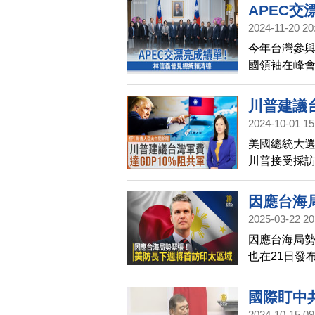
APEC
2024-11-20 20
今年台灣參與
國領袖在峰
將來訪台，拜
返台，今天（
川普建議台
給APEC，
2024-10-01 15
美國總統大選
川普接受採
避免，川普也
因應台海
2025-03-22 20
因應台海局勢
也在21日發
長赫格塞斯（P
軍方表示，
國際盯中
2024-10-15 09