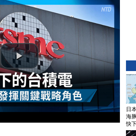
日
海豚
快