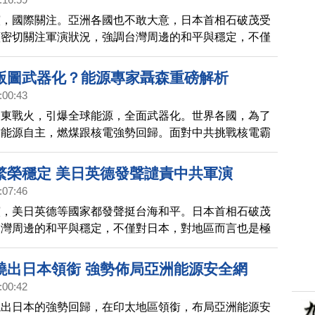
演，國際關注。亞洲各國也不敢大意，日本首相石破茂受
續密切關注軍演狀況，強調台灣周邊的和平與穩定，不僅
地區而言也是極為重要的問題，日本防衛大臣也緊盯共軍
前未有中共飛彈落入日本專屬經濟區（EEZ）或出現相
版圖武器化？能源專家聶森重磅解析
況。
:00:43
中東戰火，引爆全球能源，全面武器化。世界各國，為了
求能源自主，燃煤跟核電強勢回歸。面對中共挑戰核電霸
網路之下，台灣作為AI硬體心臟，電網樞紐位置怎麼布
訪到，國際能源專家聶森教授，帶來深度解析。
繁榮穩定 美日英德發聲譴責中共軍演
:07:46
演，美日英德等國家都發聲挺台海和平。日本首相石破茂
台灣周邊的和平與穩定，不僅對日本，對地區而言也是極
題，美國國防部譴責中共是挑釁性的軍事行動。
燒出日本領銜 強勢佈局亞洲能源安全網
:00:42
燒出日本的強勢回歸，在印太地區領銜，布局亞洲能源安