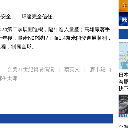
分安全」，輝達完全信任。
024第二季展開進機，隔年進入量產；高雄廠著手
年後，量產N2P製程；而1.4奈米開發進展順利，
製程，制霸全球。
台美21世紀貿易倡議
蔡英文
麥卡錫
|
|
|
|
日
麻生太郎
海豚
快
台