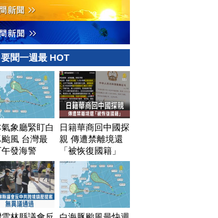
要聞一週最 HOT
本氣象廳緊盯白
日籍華商回中國探
颱風 台灣最
親 傳遭禁離境還
下午發海警
「被恢復國籍」
灣雲林縣議會反
白海豚颱風最快週