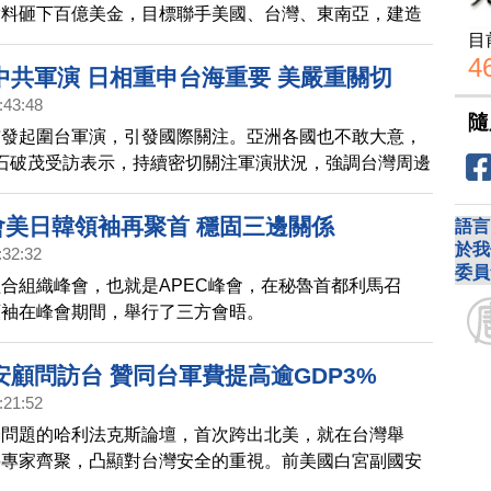
實料砸下百億美金，目標聯手美國、台灣、東南亞，建造
目
能源鐵壁。接下來的新聞，國際能源專家聶森教授，帶來
4
中共軍演 日相重申台海重要 美嚴重關切
:43:48
隨
布發起圍台軍演，引發國際關注。亞洲各國也不敢大意，
相石破茂受訪表示，持續密切關注軍演狀況，強調台灣周邊
定，不僅對日本，對地區而言也是極為重要的問題，日本
緊盯共軍動態，確認目前未有中共飛彈落入日本專屬經濟
峰會美日韓領袖再聚首 穩固三邊關係
語言
或出現相關受害等狀況。美國國務院則罕見表達嚴重關
於我
:32:32
以軍事挑釁作為回應台灣例行的年度演說，並無道理，還
委員
合組織峰會，也就是APEC峰會，在秘魯首都利馬召
勢升級風險，並呼籲中方克制。是繼裴洛西訪台後，美方
領袖在峰會期間，舉行了三方會晤。
的回應。對此，台灣外交部表達誠摯感謝，批評中共以賴
說為藉口，進行軍
安顧問訪台 贊同台軍費提高逾GDP3%
:21:52
全問題的哈利法克斯論壇，首次跨出北美，就在台灣舉
要專家齊聚，凸顯對台灣安全的重視。前美國白宮副國安
來台灣，今天在會上演說，認同中華民國總統賴清德提高