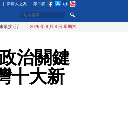
賽
|
新唐人之友
|
節目表
灣 最快9日可能登陸中國
2026 年 8 月 8 日 星期六
台灣漢光首結合城鎮演習 AIT連續
緣政治關鍵
台灣十大新