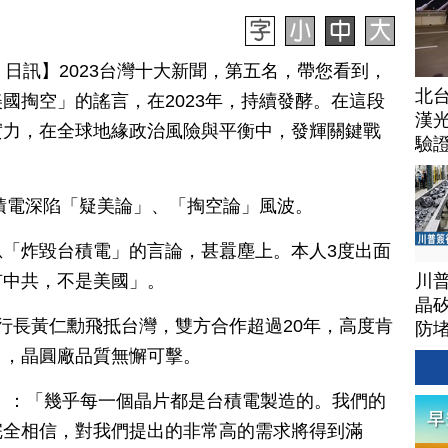
月 30 日訊】2023台灣十大新聞，第五名，帶您看到，
北
國掏空」的謠言，在2023年，持續發酵。在這段
漢
實力，在全球地緣政治風險與平衡中，發輝關鍵戰
驗
台積電深陷「疑美論」、「掏空論」風波。
「炸毀台積電」的言論，甚囂塵上。本人3度出面
川
有中共，不是美國」。
晶矽
行長黃仁勳飛抵台灣，雙方合作超過20年，高度肯
防
」，晶圓廠品質無懈可擊。
.01）：「幾乎每一個晶片都是台積電製造的。我們的
完全相信，對我們提出的非常高的需求將得到滿