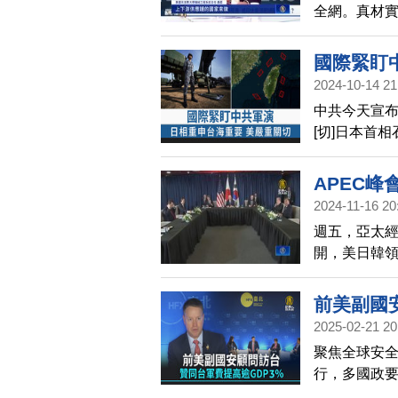
全網。真材
第一島鏈的
深入分析。
國際緊盯
2024-10-14 21
中共今天宣
[切]日本首
的和平與穩
防衛大臣也
APEC
區（EEZ）
2024-11-16 20
切，指中共
週五，亞太經
可能引發局
開，美日韓
語氣最強烈
總統國慶演
前美副國
2025-02-21 20
聚焦全球安
行，多國政
顧問博明也