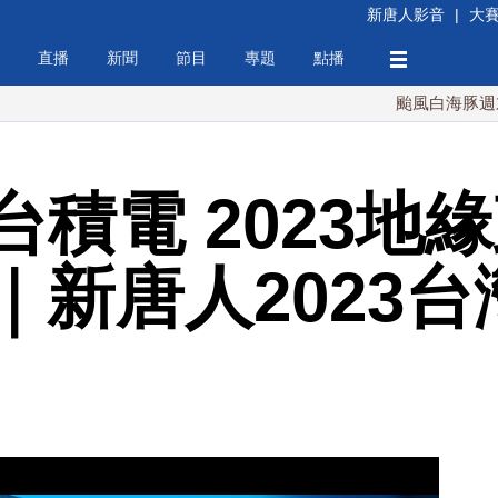
新唐人影音
|
大
直播
新聞
節目
專題
點播
颱風白海豚週末最接近台
積電 2023地
｜新唐人2023