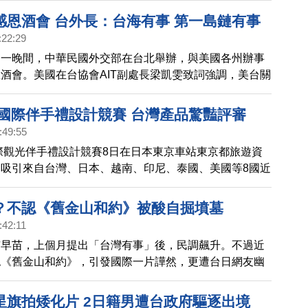
做法，也點出台灣作為非紅供應鏈，能夠作為全球國防工
感恩酒會 台外長：台海有事 第一島鏈有事
自由世界提供支援。
:22:29
週一晚間，中華民國外交部在台北舉辦，與美國各州辦事
酒會。美國在台協會AIT副處長梁凱雯致詞強調，美台關
都堅若磐石。會後中華民國外交部長林佳龍，接受媒體訪
近期日本首相「台灣有事」論，引發各界討論第一島鏈聯
本國際伴手禮設計競賽 台灣產品驚豔評審
題，做出回應。
:49:55
國際觀光伴手禮設計競賽8日在日本東京車站東京都旅遊資
吸引來自台灣、日本、越南、印尼、泰國、美國等8國近
賽，透過競賽促成交流，讓所有的優質產品聚在一起，吸
和業者到場參觀與創造商機。
？不認《舊金山和約》被酸自掘墳墓
:42:11
市早苗，上個月提出「台灣有事」後，民調飆升。不過近
認《舊金山和約》，引發國際一片譁然，更遭台日網友幽
本前議員表達，難道現在台灣還是日本領土嗎？台灣外交
強調中華民國台灣與中共互不隸屬。
星旗拍矮化片 2日籍男遭台政府驅逐出境