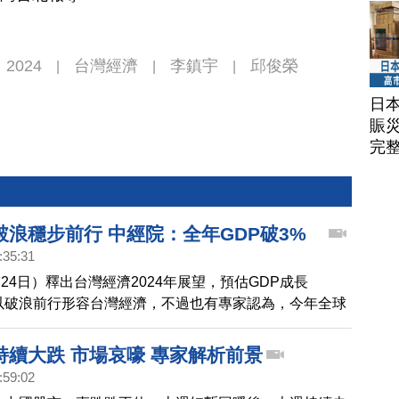
2024
台灣經濟
李鎮宇
邱俊榮
|
|
|
日
賑
完
破浪穩步前行 中經院：全年GDP破3%
:35:31
24日）釋出台灣經濟2024年展望，預估GDP成長
者以破浪前行形容台灣經濟，不過也有專家認為，今年全球
來自中國大陸，示警中國可能爆發金融危機。
持續大跌 市場哀嚎 專家解析前景
:59:02