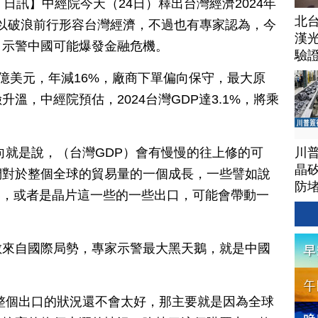
 24 日訊】中經院今天（24日）釋出台灣經濟2024年
北
學者以破浪前行形容台灣經濟，不過也有專家認為，今
漢
，示警中國可能爆發金融危機。
驗
.1億美元，年減16%，廠商下單偏向保守，最大原
溫，中經院預估，2024台灣GDP達3.1%，將乘
川
向就是說，（台灣GDP）會有慢慢的往上修的可
晶矽
們對於整個全球的貿易量的一個成長，一些譬如說
防
服器，或者是晶片這一些的一些出口，可能會帶動一
數來自國際局勢，專家示警最大黑天鵝，就是中國
整個出口的狀況還不會太好，那主要就是因為全球