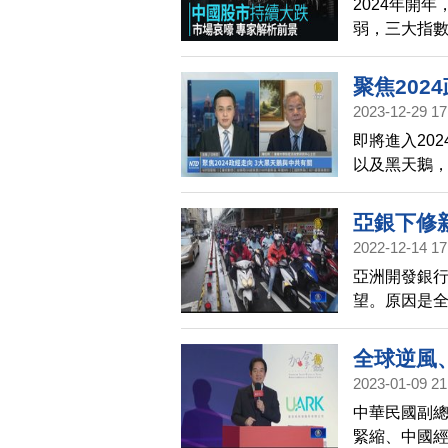
2024年開
弱，三大指
聚焦202
2023-12-29 17
即將進入20
以及黑天鵝
授，您怎麼
亞銀下修
2022-12-14 17
亞洲開發銀行
望。原因是
亞洲今年經濟
4.3%以及
全球逆風
香港今年將衰
2023-01-09 21
今明兩年的經
中華民國副
緊縮、中國經