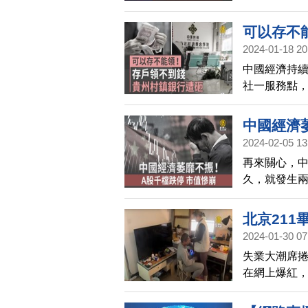
濟今年將比
應變局。
可以存不
2024-01-18 20
中國經濟持
社一服務點
中國經濟
2024-02-05 13
再來關心，中
久，就發生
「亡國徵兆」
報》就指出
北京21
2021年最高
2024-01-30 07
元。
失業大潮席
在網上爆紅，
賣，卻被妻
在中國網絡