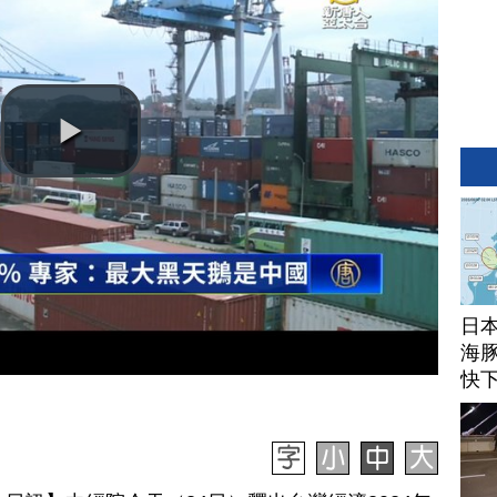
日
海豚
快