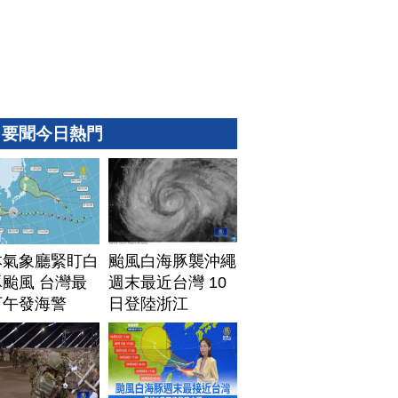
要聞今日熱門
本氣象廳緊盯白
颱風白海豚襲沖繩
颱風 台灣最
週末最近台灣 10
下午發海警
日登陸浙江