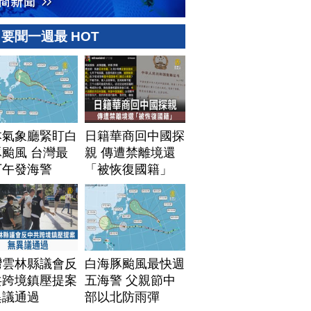
要聞一週最 HOT
本氣象廳緊盯白
日籍華商回中國探
颱風 台灣最
親 傳遭禁離境還
下午發海警
「被恢復國籍」
灣雲林縣議會反
白海豚颱風最快週
共跨境鎮壓提案
五海警 父親節中
異議通過
部以北防雨彈