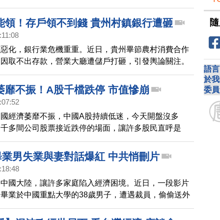
去年糟糕，而台灣將以擴大公共支出與獎勵投資等方式因
隨
能領！存戶領不到錢 貴州村鎮銀行遭砸
:11:08
續惡化，銀行業危機重重。近日，貴州畢節農村消費合作
，因取不出存款，營業大廳遭儲戶打砸，引發輿論關注。
語言
於我
萎靡不振！A股千檔跌停 市值慘崩
委員
:07:52
國經濟萎靡不振，中國A股持續低迷，今天開盤沒多
兩千多間公司股票接近跌停的場面，讓許多股民直呼是
。上證指數一度跌至2655點，狂跌2.75%。《金融時
，隨著過年封關腳步逼近，中國股市持續崩跌，市值從
1畢業男失業與妻對話爆紅 中共悄刪片
點，跌了超過60%，蒸發近2兆美元，約新台幣62.8兆
:18:48
捲中國大陸，讓許多家庭陷入經濟困境。近日，一段影片
畢業於中國重點大學的38歲男子，遭遇裁員，偷偷送外
子發現。這段爆紅影片，已被中共當局撤下熱搜榜，網友
平台上的轉發大多也被刪除。