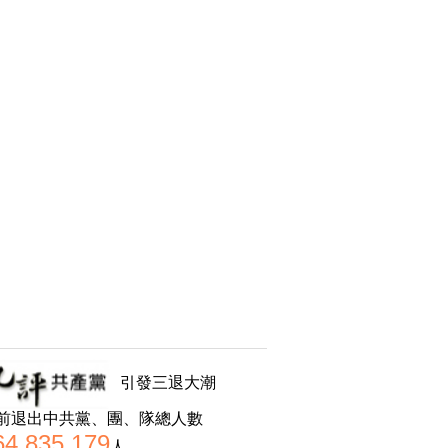
引發三退大潮
前退出中共黨、團、隊總人數
64,835,179
人