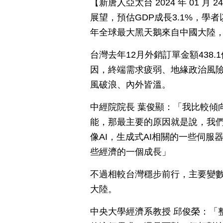
【新唐人亞太台 2024 年 01 月
展望，預估GDP成長3.1%，
年全球最大黑天鵝來自中國大陸
台灣去年12月外銷訂單金額438
因，終端需求疲弱、地緣政治風險升
風破浪、內外皆溫。
中經院院長 葉俊顯：「我比較傾
能，那最主要的原因就是說，我
像AI，生成式AI相關的一些伺
些經濟的一個成長」
不過相較台灣穩步前行，主要變
大陸。
中央大學經濟系教授 邱俊榮：「