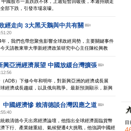
年，中國股市一直跌跌不休，上週短暫回暖後，本週持續走
數全部下跌，引發市場哀嚎。
4政經走向 3大黑天鵝與中共有關
:51:20
24年，我們也帶您聚焦影響全球政經局勢，主要關鍵事件
，今天請教東華大學新經濟政策研究中心主任陳松興教
看明年不容忽視的主要政經變數？
新興亞洲經濟展望 中國放緩台灣擴張
:12:56
（ADB）下修今年和明年，對新興亞洲的經濟成長展
全球經濟成長趨緩，以及俄烏戰爭。最新預測顯示，新興
擴張4.2%，明年加速到4.6%，成長率均不如原本預估的
 4.9%。亞洲最大經濟體中國，今年經濟成長將放緩到3%，
、中國經濟慘 賴清德談台灣因應之道
退3.3%，也是亞洲唯一陷入萎縮的經濟體。亞銀對台灣
:55:40
濟成長預測維持不變，分別在3.4%和3%。
總統賴清德今天出席經濟論壇，他指出全球經濟面臨貨幣
目
濟下行、產業鏈重組、氣候變遷4大挑戰，他強調中國經
4