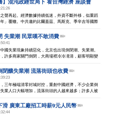
播】混沌政經世局下 看台灣經濟 座談會
:21:26
潰之聲再起。經濟數據持續低迷，外資不斷外移，似重蹈
十年」覆轍。中共邀約比爾蓋茲、馬斯克、季辛吉等國際
華，極力宣揚「支持民營經濟」，重啟「威逼利誘」騙
妥善因應？2024總統大選在即，如何能做出正確的選
閉 失業潮 民眾嘆不敢消費
別邀請明居正、謝金河兩位專家，為大家開講、解惑！
:50:41
，中國失業現象持續惡化，北京也出現倒閉潮、失業潮。
示，許多商家關門倒閉，大商場裡冷冷凊清，顧客明顯變
倒閉釀失業潮 流落街頭也收費
:39:23
中，三年極端清零封城封控，重創中國經濟，不少企業倒
市失業人口大幅增加，流落街頭的人越來越多；許多人被
，還傳出有人被當局收取所謂「睡橋洞費」。
下滑 廣東工廠招工時薪9元人民幣
:32:44