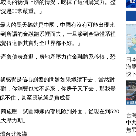
比較高的物價上漲的情況，吃掉了這個購買力。整
情況是非常嚴重。」
「最大的黑天鵝就是中國，中國有沒有可能出現比
滲到所謂的金融體系裡面去，一旦滲到金融體系裡
我覺得這個其實對全世界都不好。」
資產負債表衰退，房地產壓力往金融體系移轉，恐
日
海豚
快
「就感覺是信心崩盤的問題如果繼續下去，當然對
不對，你消費也拉不起來，你房子又下去，那我覺
對是保不住，甚至應該就是負成長。」
商施壓，試圖轉嫁內部風險到外面，從現在到520
台
最大壓力期。
中
無
台灣台北報導