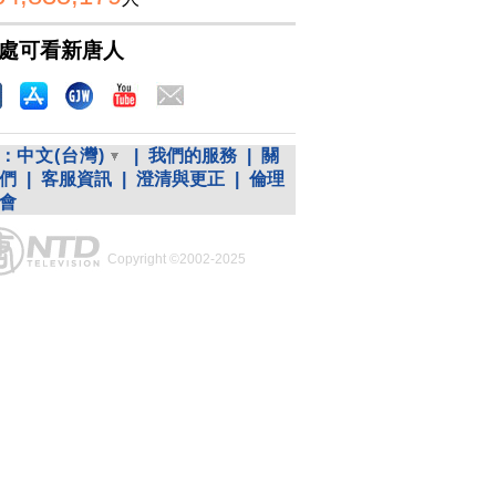
處可看新唐人
：
中文(台灣)
|
我們的服務
|
關
們
|
客服資訊
|
澄清與更正
|
倫理
會
Copyright ©2002-2025