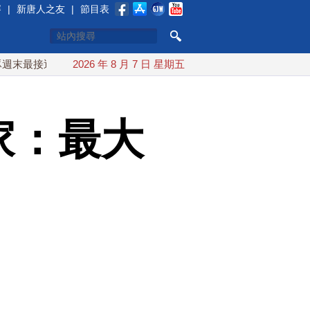
賽
|
新唐人之友
|
節目表
近台灣 最快9日可能登陸中國
2026 年 8 月 7 日 星期五
台灣漢光首結合城鎮演習 AIT
專家：最大