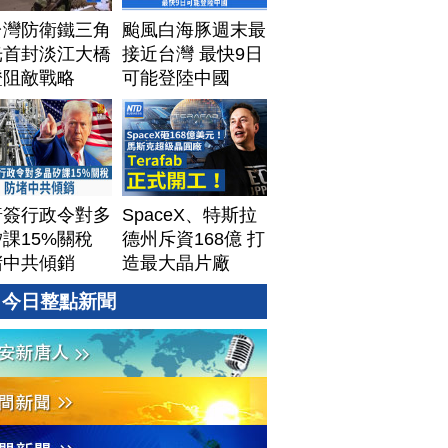
台灣防衛鐵三角
颱風白海豚週末最
光首封淡江大橋
接近台灣 最快9日
證阻敵戰略
可能登陸中國
普簽行政令對多
SpaceX、特斯拉
課15%關稅
德州斥資168億 打
堵中共傾銷
造最大晶片廠
Terafab
今日整點新聞