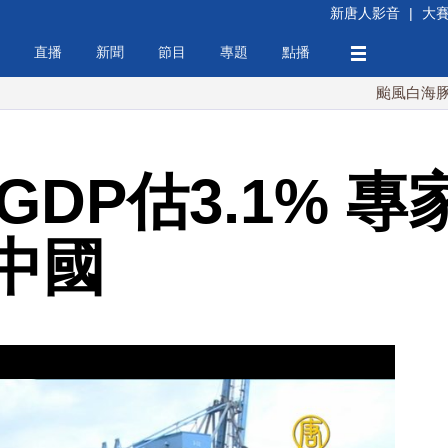
新唐人影音
|
大
直播
新聞
節目
專題
點播
颱風白海豚週末最接
灣GDP估3.1% 
中國