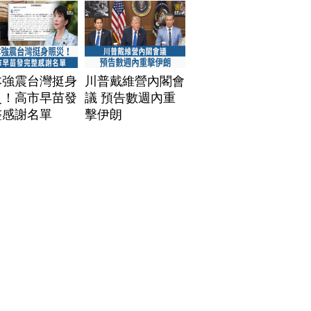
本強震台灣挺身
川普戴維營內閣會
災！高市早苗發
議 預告數週內重
整感謝名單
擊伊朗