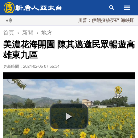
川普：伊朗擁核夢碎 海峽即將恢復
首頁
›
新聞
›
地方
美濃花海開園 陳其邁邀民眾暢遊高
雄東九區
更新時間：2024-02-06 07:56:34