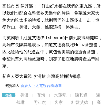
高雄市長 陳其邁：「好山好水都在我們的東九區，所
以我們也配合在整個冬天過年的時候，希望說大家大
魚大肉吃太多的時候，就到我們的山區多走一走，也
從旗山、美濃、六龜、桃源這樣一路進去。」
而英國歌手紅髮艾德(Ed sheeran)日前到訪高雄開唱，
高雄市長陳其邁表示，知道艾德喜歡吃Heinz番茄醬，
因此送給他的紀念品中，就包含美濃的橙蜜香番茄，
希望民眾到高雄旅遊時，別忘了把在地農特產品帶回
家。
新唐人亞太電視 李涓榕 台灣高雄採訪報導
按讚加入
新唐人亞太電視台粉絲團
美濃
花海
水蓮龍
陳其邁
謝
|
|
|
|
鶴琳
周江杰
客家
紅髮艾德
高
|
|
|
|