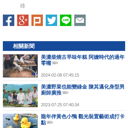
雄
相關新聞
美濃柴燒古早味年糕 阿嬤時代的過年
零嘴
2024-02-08 07:45:15
美濃野菜也能變綠金 陳其邁化身型男
廚師廣推
2023-07-25 07:40:34
龍年伴黃色小鴨 觀光裝置藝術成打卡
點