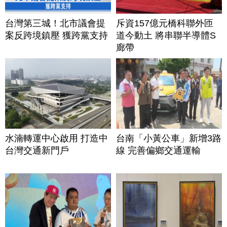
台灣第三城！北市議會提
斥資157億元橋科聯外匝
案反跨境鎮壓 獲跨黨支持
道今動土 將串聯半導體S
廊帶
水湳轉運中心啟用 打造中
台南「小黃公車」新增3路
台灣交通新門戶
線 完善偏鄉交通運輸