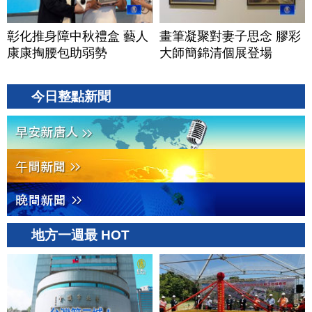
彰化推身障中秋禮盒 藝人
畫筆凝聚對妻子思念 膠彩
康康掏腰包助弱勢
大師簡錦清個展登場
今日整點新聞
地方一週最 HOT