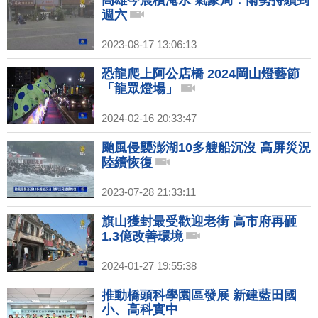
高雄今晨積淹水 氣象局：雨勢持續到
週六
2023-08-17 13:06:13
恐龍爬上阿公店橋 2024岡山燈藝節
「龍眾燈場」
2024-02-16 20:33:47
颱風侵襲澎湖10多艘船沉沒 高屏災況
陸續恢復
2023-07-28 21:33:11
旗山獲封最受歡迎老街 高市府再砸
1.3億改善環境
2024-01-27 19:55:38
推動橋頭科學園區發展 新建藍田國
小、高科實中