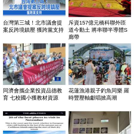
台灣第三城！北市議會提
斥資157億元橋科聯外匝
案反跨境鎮壓 獲跨黨支持
道今動土 將串聯半導體S
廊帶
同濟會攜企業投資品德教
花蓮漁港親子釣魚同樂 羅
育 七校國小獲教材資源
時豐壓軸獻唱掀高潮