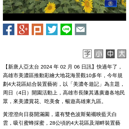
【新唐人亞太台 2024 年 02 月 06 日訊】快過年了，
高雄市美濃區推動彩繪大地花海景觀10多年，今年規
劃4大花區結合裝置藝術，以「美濃冬遊記」為主題，
周日（4日）開園活動上，高雄市長陳其邁廣邀各地民
眾，來美濃賞花、吃美食，暢遊高雄東九區。
黃澄澄向日葵開滿園，還有雙色波斯菊襯映藍天白
雲，吸引蜜蜂採蜜，28公頃的4大花區及湖畔裝置藝