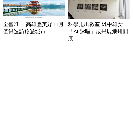
全臺唯一 高雄登英媒11月
科學走出教室 雄中雄女
值得造訪旅遊城市
「AI 詠唱」成果展潮州開
展