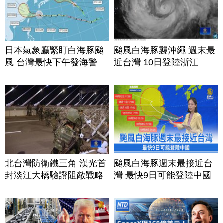
日本氣象廳緊盯白海豚颱
颱風白海豚襲沖繩 週末最
風 台灣最快下午發海警
近台灣 10日登陸浙江
北台灣防衛鐵三角 漢光首
颱風白海豚週末最接近台
封淡江大橋驗證阻敵戰略
灣 最快9日可能登陸中國