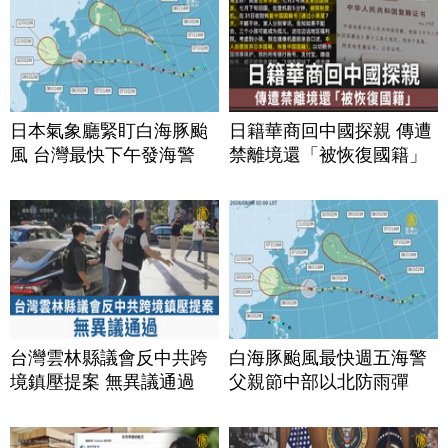
日本氣象廳緊盯白海豚颱
日籍華商回中國探親 傳遭
風 台灣最快下午發海警
禁離境還「被恢復國籍」
台灣雲林縣議會反中共跨
白海豚颱風最快週五海警
境鎮壓提案 無異議通過
父親節中部以北防雨彈