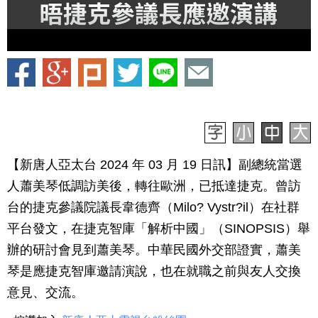
【新唐人亞太台 2024 年 03 月 19 日訊】副總統當選
人蕭美琴低調訪美後，轉往歐洲，已抵達捷克。曾訪
台的捷克參議院議長韋德齊（Milo? Vystr?il）在社群
平台發文，在捷克智庫「解析中國」（SINOPSIS）舉
辦的研討會見到蕭美琴。中華民國外交部證實，蕭美
琴是應捷克智庫邀請演說，也在就職之前與友人交換
意見、交流。