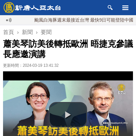
颱風白海豚週末最接近台灣 最快9日可能登陸中國
首頁
›
新聞
›
要聞
蕭美琴訪美後轉抵歐洲 晤捷克參議
長應邀演講
更新時間：2024-03-19 13:41:32