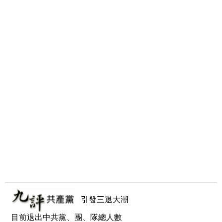
引發三退大潮
目前退出中共黨、團、隊總人數