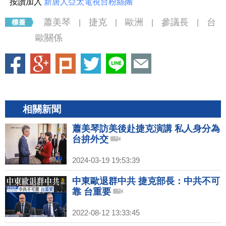
按讚加入
新唐人亞太電視台粉絲團
蕭美琴
捷克
歐洲
參議長
台
|
|
|
|
歐關係
相關新聞
蕭美琴訪美後赴捷克演講 私人身分為
台拚外交
2024-03-19 19:53:39
中東歐退群中共 捷克部長：中共不可
靠 台重要
2022-08-12 13:33:45