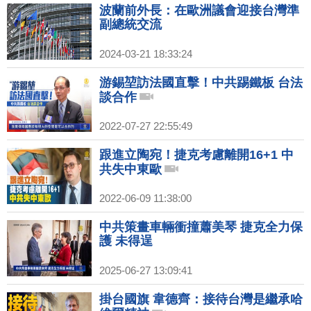
波蘭前外長：在歐洲議會迎接台灣準
副總統交流
2024-03-21 18:33:24
游錫堃訪法國直擊！中共踢鐵板 台法
談合作
2022-07-27 22:55:49
跟進立陶宛！捷克考慮離開16+1 中
共失中東歐
2022-06-09 11:38:00
中共策畫車輛衝撞蕭美琴 捷克全力保
護 未得逞
2025-06-27 13:09:41
掛台國旗 韋德齊：接待台灣是繼承哈