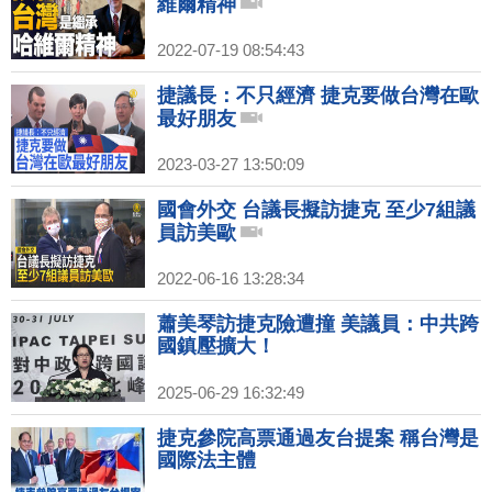
維爾精神
2022-07-19 08:54:43
捷議長：不只經濟 捷克要做台灣在歐
最好朋友
2023-03-27 13:50:09
國會外交 台議長擬訪捷克 至少7組議
員訪美歐
2022-06-16 13:28:34
蕭美琴訪捷克險遭撞 美議員：中共跨
國鎮壓擴大！
2025-06-29 16:32:49
捷克參院高票通過友台提案 稱台灣是
國際法主體