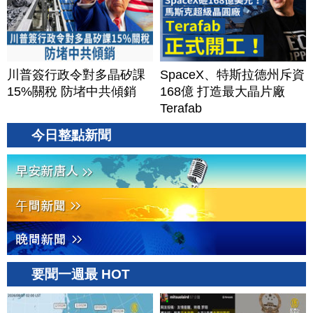
川普簽行政令對多晶矽課
SpaceX、特斯拉德州斥資
15%關稅 防堵中共傾銷
168億 打造最大晶片廠
Terafab
今日整點新聞
要聞一週最 HOT