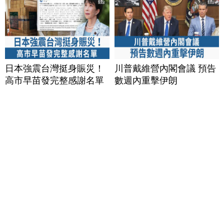
日本強震台灣挺身賑災！
川普戴維營內閣會議 預告
高市早苗發完整感謝名單
數週內重擊伊朗