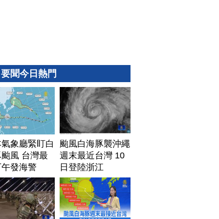
要聞今日熱門
本氣象廳緊盯白
颱風白海豚襲沖繩
颱風 台灣最
週末最近台灣 10
下午發海警
日登陸浙江