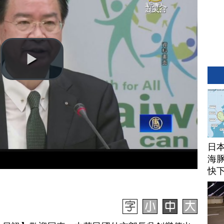
日
海豚
快