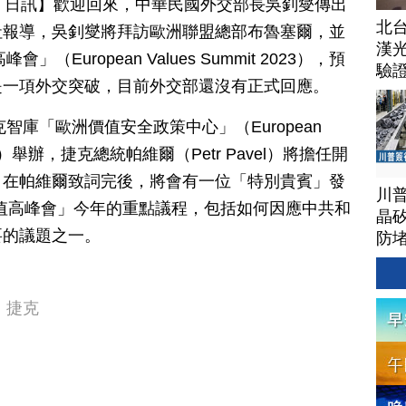
月 09 日訊】歡迎回來，中華民國外交部長吳釗燮傳出
北
社報導，吳釗燮將拜訪歐洲聯盟總部布魯塞爾，並
漢
」（European Values Summit 2023）
，預
驗
是一項外交突破，目前外交部還沒有正式回應。
智庫「歐洲價值安全政策中心」（European
ty Policy）舉辦，捷克總統帕維爾（Petr Pavel）將擔任開
，在帕維爾致詞完後，將會有一位「特別貴賓」發
川
洲價值高峰會」今年的重點議程，包括如何因應中共和
晶矽
要的議題之一。
防
捷克