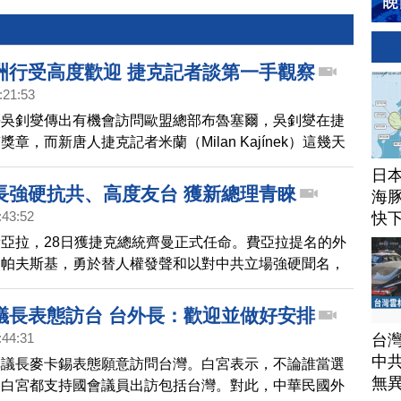
洲行受高度歡迎 捷克記者談第一手觀察
:21:53
長吳釗燮傳出有機會訪問歐盟總部布魯塞爾，吳釗燮在捷
章，而新唐人捷克記者米蘭（Milan Kajínek）這幾天
採訪，有更多觀察。
日
長強硬抗共、高度友台 獲新總理青睞
海豚
:43:52
快
亞拉，28日獲捷克總統齊曼正式任命。費亞拉提名的外
利帕夫斯基，勇於替人權發聲和以對中共立場強硬聞名，
為可靠的民主夥伴。按照程序，未來幾天，齊曼將與每一
，順利的話，新政府將在12月中上路，不過傳出齊曼唯
議長表態訪台 台外長：歡迎並做好安排
選是利帕夫斯基。
:44:31
台
中
準議長麥卡錫表態願意訪問台灣。白宮表示，不論誰當選
無
，白宮都支持國會議員出訪包括台灣。對此，中華民國外