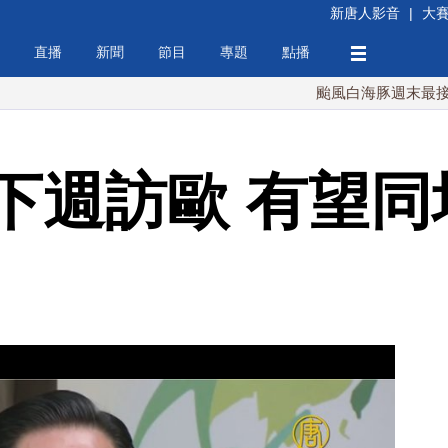
新唐人影音
|
大
直播
新聞
節目
專題
點播
颱風白海豚週末最接近台灣 
下週訪歐 有望同