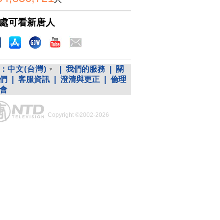
處可看新唐人
：
中文(台灣)
|
我們的服務
|
關
們
|
客服資訊
|
澄清與更正
|
倫理
會
Copyright ©2002-2026