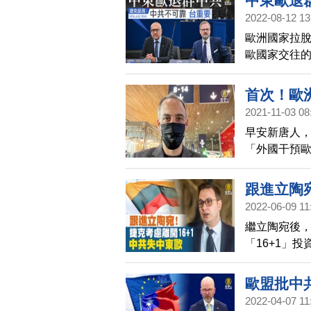
中東歐退
2022-08-12 13
歐洲國家拉脫
歐國家交往的
出後，減少為
議，要求政
首次！歐
2021-11-03 08
早安新唐人
「外國干預歐
代表團成員之一的
實，已搭機飛
跟進立陶宛
擊經驗。外
2022-06-09 11
歐洲議會史
繼立陶宛後
「16+1」
經貿合作有
眾議院外交委
歐盟批中
議。一些捷
2022-04-07 11
量。立陶宛在