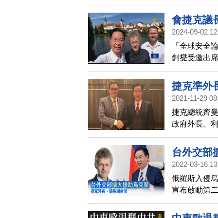
交部長吳釗燮
極協助安排
會捷克議
2024-09-02 12
「全球安全
釗燮受邀出
的角色」。
量，至為關
捷克準外
面等合作。
2021-11-29 08
捷克總統齊
政府外長。
不過由於齊
台外交部
2022-03-16 13
俄羅斯入侵烏
宣布啟動第
新台幣3.2
往斯洛伐克