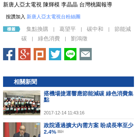
新唐人亞太電視 陳輝模 李晶晶 台灣桃園報導
按讚加入
新唐人亞太電視台粉絲團
集點換購
葛望平
碳中和
節能減
|
|
|
碳
綠色消費
劉鴻徵
|
|
相關新聞
搭機場捷運響應節能減碳 綠色消費集
點
2017-12-14 11:43:16
政院通過擴大內需方案 盼成長率至少
2.4%