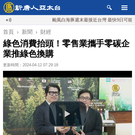
颱風白海豚週末最接近台灣 最快9日可能登陸中
首頁
›
新聞
›
財經
綠色消費抬頭！零售業攜手零碳企
業推綠色換購
更新時間：2024-04-12 07:29:18