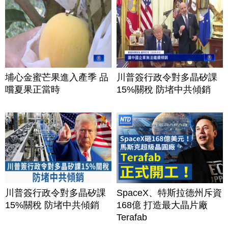
埔心金蜜芒果進入產季 品
川普簽行政令對多晶矽課
嚐夏果正當時
15%關稅 防堵中共傾銷
川普簽行政令對多晶矽課
SpaceX、特斯拉德州斥資
15%關稅 防堵中共傾銷
168億 打造最大晶片廠
Terafab