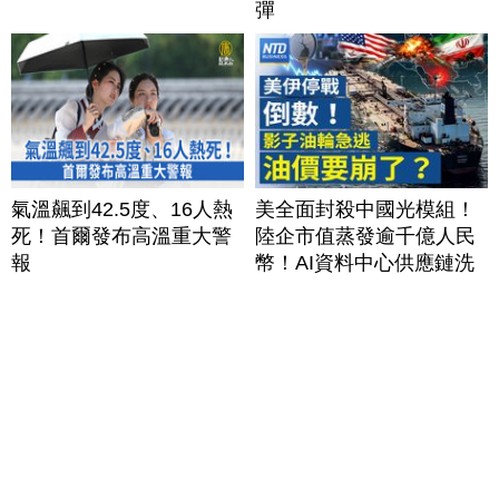
彈
氣溫飆到42.5度、16人熱
美全面封殺中國光模組！
死！首爾發布高溫重大警
陸企市值蒸發逾千億人民
報
幣！AI資料中心供應鏈洗
牌？台灣喜迎轉單！成關
鍵樞紐？｜#財經新聞
│20260805 (三)