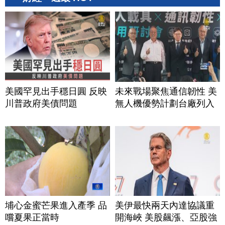
美國罕見出手穩日圓 反映
未來戰場聚焦通信韌性 美
川普政府美債問題
無人機優勢計劃台廠列入
埔心金蜜芒果進入產季 品
美伊最快兩天內達協議重
嚐夏果正當時
開海峽 美股飆漲、亞股強