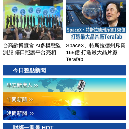
台高齡博覽會 AI多模態監
SpaceX、特斯拉德州斥資
測服 傷口照護平台亮相
168億 打造最大晶片廠
Terafab
今日整點新聞
財經一週最 HOT