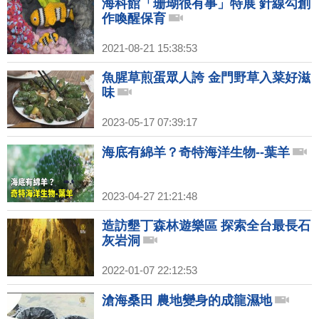
海科館「珊瑚很有事」特展 針線勾創
作喚醒保育
2021-08-21 15:38:53
魚腥草煎蛋眾人誇 金門野草入菜好滋
味
2023-05-17 07:39:17
海底有綿羊？奇特海洋生物--葉羊
2023-04-27 21:21:48
造訪墾丁森林遊樂區 探索全台最長石
灰岩洞
2022-01-07 22:12:53
滄海桑田 農地變身的成龍濕地