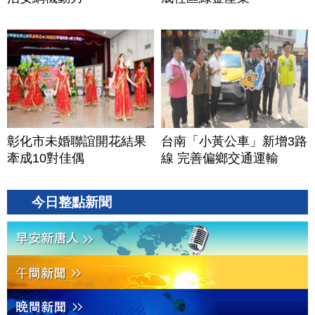
彰化市未婚聯誼開花結果
台南「小黃公車」新增3路
牽成10對佳偶
線 完善偏鄉交通運輸
今日整點新聞