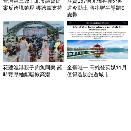
台灣第三城！北市議會提
斥資157億元橋科聯外匝
案反跨境鎮壓 獲跨黨支持
道今動土 將串聯半導體S
廊帶
花蓮漁港親子釣魚同樂 羅
全臺唯一 高雄登英媒11月
時豐壓軸獻唱掀高潮
值得造訪旅遊城市