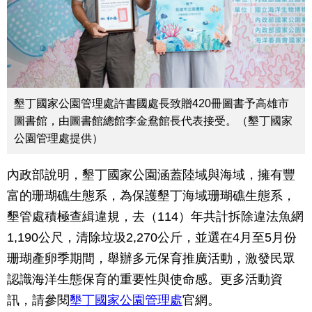
墾丁國家公園管理處許書國處長致贈420冊圖書予高雄市
圖書館，由圖書館總館李金鴦館長代表接受。（墾丁國家
公園管理處提供）
內政部說明，墾丁國家公園涵蓋陸域與海域，擁有豐
富的珊瑚礁生態系，為保護墾丁海域珊瑚礁生態系，
墾管處積極查緝違規，去（114）年共計拆除違法魚網
1,190公尺，清除垃圾2,270公斤，並選在4月至5月份
珊瑚產卵季期間，舉辦多元保育推廣活動，激發民眾
認識海洋生態保育的重要性與使命感。更多活動資
訊，請參閱
墾丁國家公園管理處
官網。