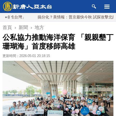
台灣」
搞分化？美情報：普京最快今秋 試探攻擊北約盟國
首頁
›
新聞
›
地方
公私協力推動海洋保育 「親親墾丁
珊瑚海」首度移師高雄
更新時間：2026-05-01 20:18:15