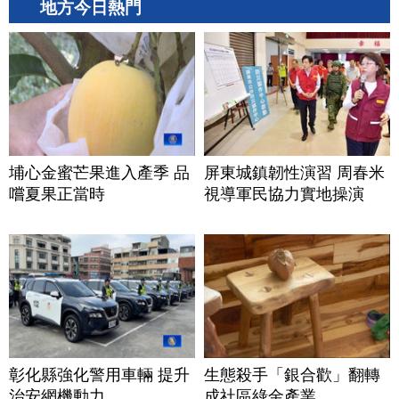
地方今日熱門
埔心金蜜芒果進入產季 品
屏東城鎮韌性演習 周春米
嚐夏果正當時
視導軍民協力實地操演
彰化縣強化警用車輛 提升
生態殺手「銀合歡」翻轉
治安網機動力
成社區綠金產業