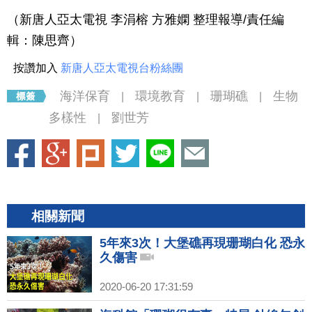
（新唐人亞太電視 李涓榕 方雅嫻 整理報導/責任編
輯：陳思齊）
按讚加入
新唐人亞太電視台粉絲團
海洋保育
環境教育
珊瑚礁
生物
|
|
|
多樣性
劉世芳
|
相關新聞
5年來3次！大堡礁再現珊瑚白化 恐永
久傷害
2020-06-20 17:31:59