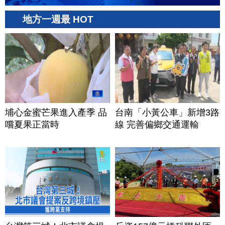
地方一週最 HOT
埔心金蜜芒果進入產季 品
台南「小黃公車」新增3路
嚐夏果正當時
線 完善偏鄉交通運輸