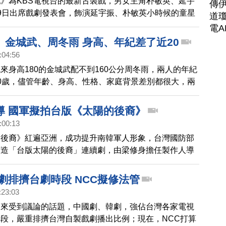
》為KBS電視台的最新古裝戲，男女主角朴敏英、延宇
傳
9日出席戲劇發表會，飾演延宇振、朴敏英小時候的童星
道瓊
承煥也一同出席戲劇發表會，四人站在一起，五官氣質的
電A
來就像朴敏英和延宇振與親妹妹和弟弟合照，讓人驚呼選
》金城武、周冬雨 身高、年紀差了近20
:04:56
來身高180的金城武配不到160公分周冬雨，兩人的年紀
0歲，儘管年齡、身高、性格、家庭背景差別都很大，兩
唇槍舌戰的感情角力，在「喜歡你」與「討厭你」兩股力
，他們最終會走向哪一端。
導 國軍擬拍台版《太陽的後裔》
:00:13
的後裔》紅遍亞洲，成功提升南韓軍人形象，台灣國防部
打造「台版太陽的後裔」連續劇，由梁修身擔任製作人導
有限1280萬拍16集，每集只有80萬的預算。
劇排擠台劇時段 NCC擬修法管
:23:03
近來受到議論的話題，中國劇、韓劇，強佔台灣各家電視
段，嚴重排擠台灣自製戲劇播出比例；現在，NCC打算