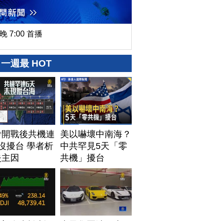
晚 7:00 首播
一週最 HOT
伊開戰後共機連
美以嚇壞中南海？
沒擾台 學者析
中共罕見5天「零
失主因
共機」擾台