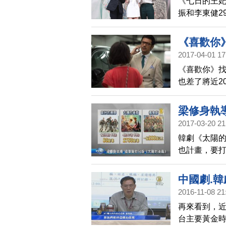
《七日的王妃
振和李東健2
朴詩恩、白
相似度，看
《喜歡你
角功力高！
2017-04-01 17
《喜歡你》找
也差了將近2
人因此展開
量的拉扯下
梁修身執
2017-03-20 21
韓劇《太陽
也計畫，要
演，不過經費
中國劇.韓
2016-11-08 21
再來看到，
台主要黃金時