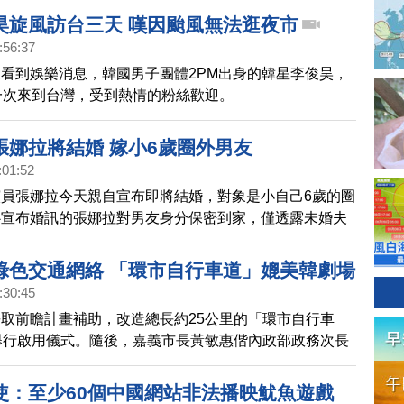
主演、人氣男星安孝燮，也將在台舉辦見面會，9月更共
昊旋風訪台三天 嘆因颱風無法逛夜市
持觀看第一獨家韓劇《Numbers：大廈之林的監視者
:56:37
洙、李成烈合體「INFINITE」來台開唱。
看到娛樂消息，韓國男子團體2PM出身的韓星李俊昊，
一次來到台灣，受到熱情的粉絲歡迎。
張娜拉將結婚 嫁小6歲圈外男友
:01:52
員張娜拉今天親自宣布即將結婚，對象是小自己6歲的圈
心宣布婚訊的張娜拉對男友身分保密到家，僅透露未婚夫
作。
綠色交通網絡 「環市自行車道」媲美韓劇場
:30:45
取前瞻計畫補助，改造總長約25公里的「環市自行車
舉行啟用儀式。隨後，嘉義市長黃敏惠偕內政部政務次長
公共自行車體驗車道，沿途風光媲美韓劇場景。
使：至少60個中國網站非法播映魷魚遊戲