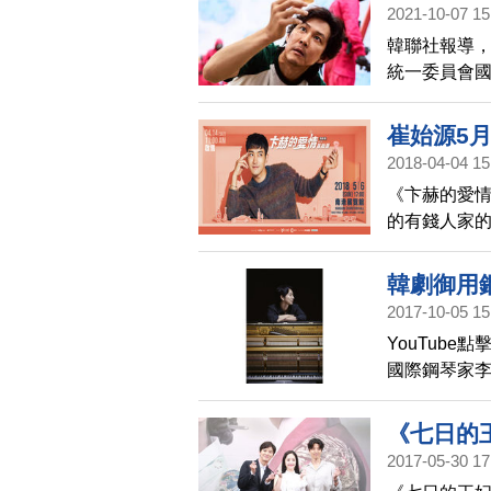
2021-10-07 15
韓聯社報導，
統一委員會國
（Netfli
崔始源5
2018-04-04 15
《卞赫的愛情
的有錢人家
中逐漸成長。
南港展覽館舉
韓劇御用
崔始源在台
2017-10-05 15
YouTub
國際鋼琴家李閏
30「台北國
給大家一個
《七日的
2017-05-30 17