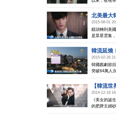
以來，收視
北美最大
2015-08-01 20
鏡頭轉到美國
是眾星雲集
唱，要讓北
韓流延燒
2015-02-26 21
韓國戲劇節
突破64萬人
光旅遊局特
【韓流世
2014-12-18 16
《美女的誕
的肥胖主婦
自己改造的