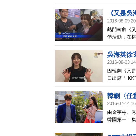
修法提高自製
必須達到50
《又是吳
2016-08-09 20
熱門韓劇《又
傳活動，在
吳海英徐
2016-08-03 14
因韓劇《又是
日出席「 KK
Box 為 KK
班機抵達桃園機
韓劇〈任
午 12 點開
2016-07-14 16
擋
膩在台的超
由金宇彬、
韓國第一二集
魅力無法擋
國首位女藝