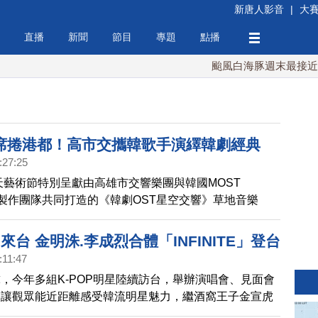
新唐人影音
|
大
直播
新聞
節目
專題
點播
颱風白海豚週末最接近台灣 最
席捲港都！高市交攜韓歌手演繹韓劇經典
:27:25
春天藝術節特別呈獻由高雄市交響樂團與韓國MOST
TS製作團隊共同打造的《韓劇OST星空交響》草地音樂
、16日週末兩晚於春夜清風徐徐的高美館草坡上，在指揮
下，由樂團與韓國小提琴客座首席金美廷及2位韓國歌手
來台 金明洙.李成烈合體「INFINITE」登台
m與金那英共同演繹20多首經典韓劇原聲帶OST；並重現將近
:11:47
悉的韓劇動人旋律或畫面，一起呈現在草地音樂會的大螢
，今年多組K-POP明星陸續訪台，舉辦演唱會、見面會
了讓觀眾能近距離感受韓流明星魅力，繼酒窩王子金宣虎
iDay影音平台熱播獨家韓劇《紅天機》、《浪漫醫生金師