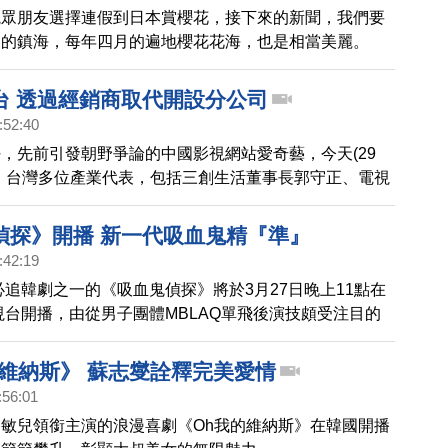
觀眾朋友選擇連假到日本賞櫻花，接下來的新聞，我們要
國的鎮海，每年四月的遍地櫻花花海，也是相當美麗。
台 透過經銷商取代開設分公司
:52:40
好，先前引發朝野爭論的中國影視網站愛奇藝，今天(29
，台灣多位產業代表，包括三創生活董事長郭守正、電視
王偉忠等人，都參與活動，愛奇藝創辦人也親自到場，不
台，是透過經銷商 取代開設分公司的方式，進軍台灣。
偵探》開播 新一代吸血鬼精『準』
:42:19
大必追韓劇之一的《吸血鬼偵探》將於3月27日晚上11點在
視台開播，由從男子團體MBLAQ單飛後演技頗受注目的
世、李世榮共同合力演出
的維納斯》 蘇志燮詮釋完美愛情
:56:01
敏兒領銜主演的浪漫喜劇《Oh我的維納斯》在韓國開播