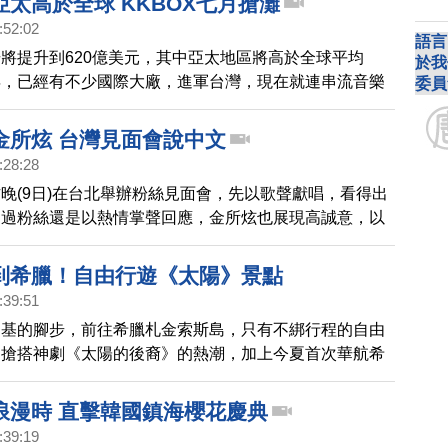
亞太高於全球 KKBOX七月搶灘
:52:02
語言
場將提升到620億美元，其中亞太地區將高於全球平均
於我
年，已經有不少國際大廠，進軍台灣，現在就連串流音樂
委員
OX，也宣布7月進軍OTT市場，主打追劇平台。
金所炫 台灣見面會說中文
:28:28
晚(9日)在台北舉辦粉絲見面會，先以歌聲獻唱，看得出
不過粉絲還是以熱情掌聲回應，金所炫也展現高誠意，以
，要大家多多指教。
到希臘！自由行遊《太陽》景點
:39:51
仲基的腳步，前往希臘札金索斯島，只有不綁行程的自由
！搶搭神劇《太陽的後裔》的熱潮，加上今夏首次華航希
得機會，易遊網獨家推出希臘直飛機酒自由行，讓具備冒
愛自主規劃、追崇深度慢遊的旅客，也能搭乘雅典直航班
浪漫時 直擊韓國鎮海櫻花慶典
可輕鬆抵達希臘國度！
:39:19