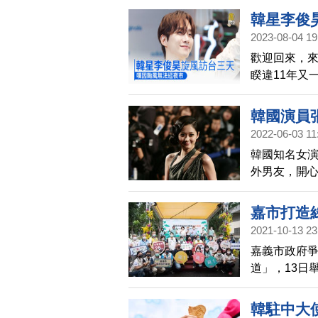
傅》系列劇集
韓星李俊
邀開播後便保
2023-08-04 19
們》主演金明
歡迎回來，來
睽違11年又
韓國演員
2022-06-03 11
韓國知名女演
外男友，開
從事影像工
嘉市打造
2021-10-13 23
景
嘉義市政府爭
道」，13日
陳宗彥，騎
韓駐中大