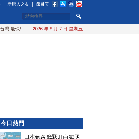
賽
|
新唐人之友
|
節目表
快9日可能登陸中國
2026 年 8 月 7 日 星期五
台灣漢光首結合城鎮演習 AIT連續發文讚
今日熱門
日本氣象廳緊盯白海豚