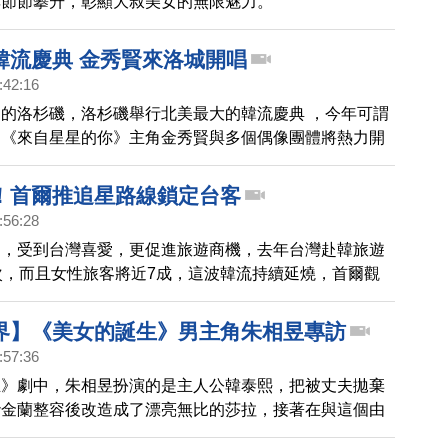
率節節攀升，彰顯大叔美女的無限魅力。
韓流慶典 金秀賢來洛城開唱
:42:16
的洛杉磯，洛杉磯舉行北美最大的韓流慶典 ，今年可謂
，《來自星星的你》主角金秀賢與多個偶像團體將熱力開
美的觀眾感受韓流明星的魅力。
！首爾推追星路線鎖定台客
:56:28
目，受到台灣喜愛，更促進旅遊商機，去年台灣赴韓旅遊
次，而且女性旅客將近7成，這波韓流持續延燒，首爾觀
地來台宣傳，推出主題式輕旅行，鎖定台灣年輕客群。
界】《美女的誕生》男主角朱相昱專訪
:57:36
生》劇中，朱相昱扮演的是主人公韓泰熙，把被丈夫拋棄
砂金蘭整容後改造成了漂亮無比的莎拉，接著在與這個由
女人相處過程中，二人將展開一段左衝右突的浪漫愛情。