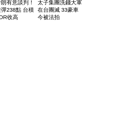
伊朗有意談判！
太子集團洗錢大軍
彈238點 台積
在台團滅 33豪車
DR收高
今被法拍