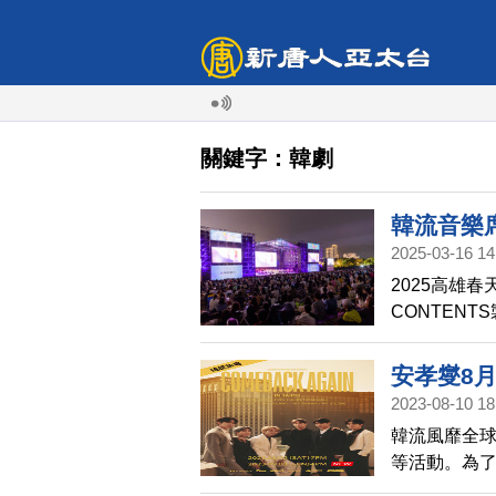
關鍵字：韓劇
韓流音樂
2025-03-16 14
OST
2025高雄
CONTEN
會，3月15
吳曜宇的帶領
安孝燮8月
Sam Ki
2023-08-10 18
開唱
20齣觀眾熟
韓流風靡全球
幕上。
等活動。為
後，遠傳fr