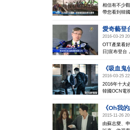
相信有不少
帶您看到韓
愛奇藝登
2016-03-29 20
OTT產業看
日)宣布登台
節目製作人
過，愛奇藝開
《吸血鬼
2016-03-25 22
2016年十
韓國OCN電
李準與吳政
《Oh我
2015-11-26 20
由蘇志燮、申