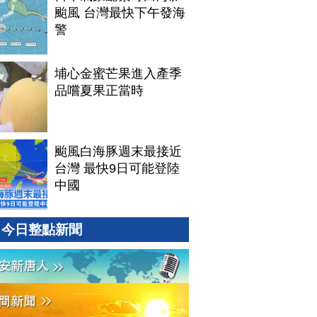
颱風 台灣最快下午發海
警
埔心金蜜芒果進入產季
品嚐夏果正當時
颱風白海豚週末最接近
台灣 最快9日可能登陸
中國
今日整點新聞