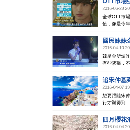
OTT市場
2016-06-29 20
全球OTT市
值，像是今
起家的KKB
國民妹妹
2016-04-10 20
韓星金所炫昨
有些緊張，
中文打招呼
追宋仲基
2016-04-07 19
想要跟隨宋
行才辦得到
臘直飛的難
險精神、喜
四月櫻花
機，半天就
2016-04-04 20