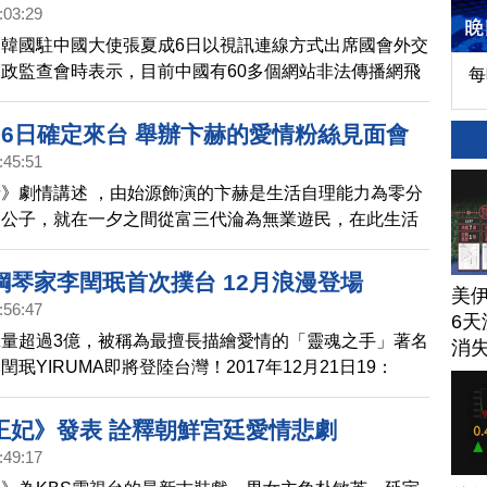
:03:29
韓國駐中國大使張夏成6日以視訊連線方式出席國會外交
政監查會時表示，目前中國有60多個網站非法傳播網飛
每
x）的韓劇「魷魚遊戲」。
月6日確定來台 舉辦卞赫的愛情粉絲見面會
:45:51
》劇情講述 ，由始源飾演的卞赫是生活自理能力為零分
的公子，就在一夕之間從富三代淪為無業遊民，在此生活
而這位飾演富3代的始源，也預計將於5月6日來台，在
行電視劇「卞赫的愛情粉絲見面會with崔始源」，也是
鋼琴家李閏珉首次撲台 12月浪漫登場
美
灣的第一次粉絲見面會活動。
:56:47
6天
e點擊量超過3億，被稱為最擅長描繪愛情的「靈魂之手」著名
消
珉YIRUMA即將登陸台灣！2017年12月21日19：
際會議中心」大會堂用跳躍的琴符喚醒心底的情感記憶，
浪漫冬季音樂會。
王妃》發表 詮釋朝鮮宮廷愛情悲劇
:49:17