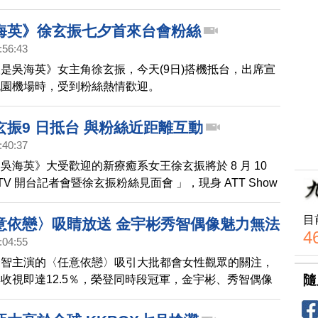
節目比例，規劃晚間8點到10點的主要時段，自製比例
%。
海英》徐玄振七夕首來台會粉絲
:56:43
是吳海英》女主角徐玄振，今天(9日)搭機抵台，出席宣
桃園機場時，受到粉絲熱情歡迎。
玄振9 日抵台 與粉絲近距離互動
:40:37
吳海英》大受歡迎的新療癒系女王徐玄振將於 8 月 10
TV 開台記者會暨徐玄振粉絲見面會 」，現身 ATT Show
TV 站台，首度來台的徐玄振將搭乘 9 日中午 12 點 05 分的
場，預計在台停留 2 天 1 夜。活動門票自 8 月 2 日中
目
意依戀〉吸睛放送 金宇彬秀智偶像魅力無法
放索票，超過 300 個名額在 10 分鐘內即搶購一空，展現歐
4
:04:55
高人氣！
秀智主演的〈任意依戀〉吸引大批都會女性觀眾的關注，
隨
收視即達12.5％，榮登同時段冠軍，金宇彬、秀智偶像
。近日，秀智的蠟像還進駐香港杜莎夫人蠟像館，成為韓
人。