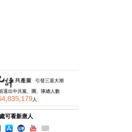
引發三退大潮
前退出中共黨、團、隊總人數
64,835,179
人
處可看新唐人