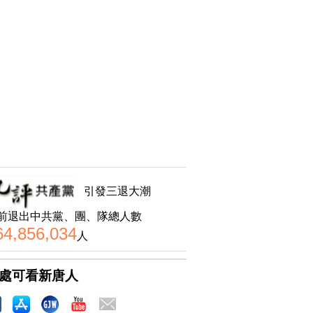
引發三退大潮
前退出中共黨、團、隊總人數
64,856,034
人
處可看新唐人