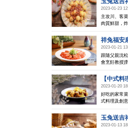
玉兔送吉
2023-01-23 12
廚娘香Q秀(
主攻川、客菜
肉質鮮甜，
祥兔福安
2023-01-21 13
娘香Q秀(H
跟隨父親沈松
會烹飪教授)
間分享酒香醉
【中式料
2023-01-20 18
蛋餅│廚娘香
好吃的家常菜
式料理及創
玉兔送吉
2023-01-13 18
廚娘香Q秀