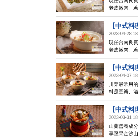
現任台南良賓
老皮嫩肉。
豬肉3:7比
【中式料
2023-04-28 18
廚娘香Q秀
現任台南良賓
老皮嫩肉。
豬肉3:7比
【中式料
2023-04-07 18
娘香Q秀(7
川菜最常用
料是豆瓣、酒
辣椒紙包雞/
【中式料
2023-03-31 18
淮山│廚娘香
山藥營養成
享堅果金沙山