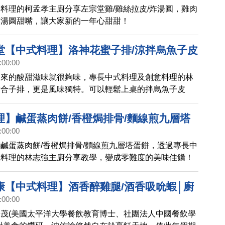
料理的柯孟孝主廚分享左宗堂雞/雞絲拉皮/炸湯圓，雞肉
炸湯圓甜嘴，讓大家新的一年心甜甜！
堂【中式料理】洛神花蜜子排/涼拌烏魚子皮
:00:00
秋蟹│廚娘香Q秀(HDNCK19)預告
起來的酸甜滋味就很夠味，專長中式料理及創意料理的林
結合子排，更是風味獨特。可以輕鬆上桌的拌烏魚子皮
子及皮蛋兩種不同食材結合成絕美滋味。秋蟹肉嫩鮮甜膏
像桂花般的蛋花，美味鮮甜讓人沉醉。
理】鹹蛋蒸肉餅/香橙焗排骨/麵線煎九層塔
:00:00
香Q秀(718)預告
鹹蛋蒸肉餅/香橙焗排骨/麵線煎九層塔蛋餅，透過專長中
意料理的林志強主廚分享教學，變成零難度的美味佳餚！
康【中式料理】酒香醉雞腿/酒香吸吮蝦│廚
:00:00
DSNCK16)預告
茂(美國太平洋大學餐飲教育博士、社團法人中國餐飲學