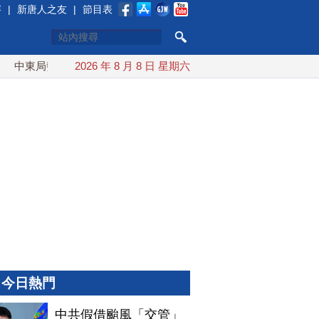
賽
|
新唐人之友
|
節目表
局勢動盪 土耳其沙特巴基斯坦誓共同防禦
2026 年 8 月 8 日 星期六
漢光實兵濱海緊急出
今日熱門
中共假借颱風「交管」