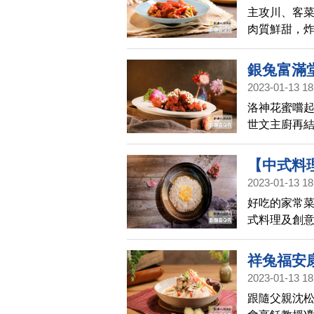
主攻川、客菜
肉質鮮甜，
銀兔富滿
2023-01-13 18
蛋/桂花炒
洛神花蜜嚐
世文主廚再
蛋，以烏魚
又飽滿加入
【中式料
2023-01-13 18
蛋餅│廚娘
好吃的家常菜
式料理及創
祥兔福安
2023-01-13 18
娘香Q秀(H
跟隨父親沈松