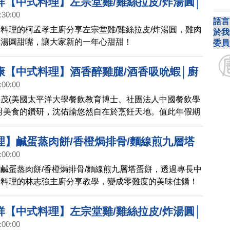
祥【中式料理】左宗堂雞/雞絲拉皮/炸湯圓│
:30:00
HDNCK18)
語言
料理的柯孟孝主廚分享左宗堂雞/雞絲拉皮/炸湯圓，雞肉
於我
炸湯圓甜嘴，讓大家新的一年心甜甜！
委員
康【中式料理】酒香醉雞腿/酒香吸吮蝦│廚
:00:00
DSNCK16)
茂(美國太平洋大學餐飲教育博士、社團法人中國餐飲學
對美食的鑽研，沈佑諭悠然自在於烹飪天地。值此年假期
雞腿/酒香吸吮蝦，讓大家快樂共聚幸福享用！
理】鹹蛋蒸肉餅/香橙焗排骨/麵線煎九層塔
:00:00
Q秀(718)
鹹蛋蒸肉餅/香橙焗排骨/麵線煎九層塔蛋餅，透過專長中
意料理的林志強主廚分享教學，變成零難度的美味佳餚！
祥【中式料理】左宗堂雞/雞絲拉皮/炸湯圓│
:00:00
(HDNCK18)預告