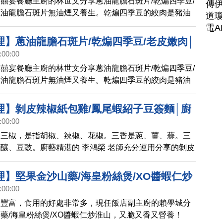
囍宴餐廳主廚的林世文分享蔥油龍膽石斑片/乾煸四季豆/
傳
蔥油龍膽石斑片無油煙又養生。乾煸四季豆的絞肉是豬油
道瓊
例。老皮嫩肉加白醋嗆鍋氣。
電A
理】蔥油龍膽石斑片/乾煸四季豆/老皮嫩肉│
:00:00
(733)預告
囍宴餐廳主廚的林世文分享蔥油龍膽石斑片/乾煸四季豆/
蔥油龍膽石斑片無油煙又養生。乾煸四季豆的絞肉是豬油
例。老皮嫩肉加白醋嗆鍋氣。
理】剝皮辣椒紙包雞/鳳尾蝦紹子豆簽麵│廚
:00:00
29)
的三椒，是指胡椒、辣椒、花椒。三香是蔥、薑、蒜。三
釀、豆豉。廚藝精湛的 李鴻榮 老師充分運用分享的剝皮
鳳尾蝦紹子豆簽麵，美味吮指！
理】堅果金沙山藥/海皇粉絲煲/XO醬蝦仁炒
:00:00
Q秀(728)
分豐富，食用的好處非常多，現任飯店副主廚的賴學城分
藥/海皇粉絲煲/XO醬蝦仁炒淮山，又脆又香又營養！