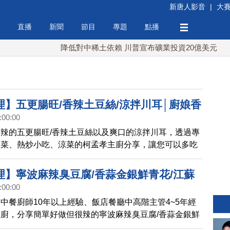
新唐人影音
|
大
直播
新聞
節目
專題
點播
降低對中稀土依賴 川普宣布礦業投資20億美元
中東
理】五更腸旺/香辣土豆絲/涼拌川耳│廚娘香
:00:00
辣的五更腸旺/香辣土豆絲以及爽口的涼拌川耳，透過專
家菜、熱炒小吃、涼菜的柯孟孝主廚分享，讓您可以多吃
！
理】寧波麻辣臭豆腐/香蒜金銀鮮青花/江蘇
:00:00
│廚娘香Q秀(742)
中餐廚師10年以上經驗、飯店餐廳中高階主管4~5年經
廚，分享簡單好做但很辣的寧波麻辣臭豆腐/香蒜金銀鮮
溪香脆鱔，讓您辣翻天！