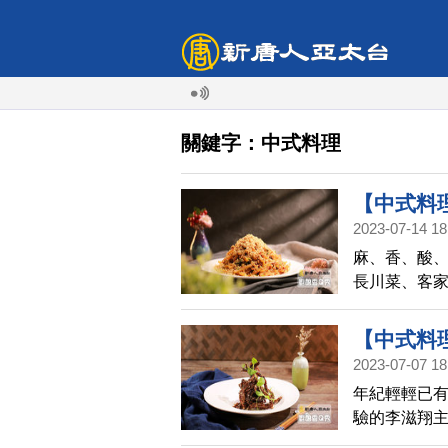
關鍵字：中式料理
【中式料
2023-07-14 18
Q秀(743)
麻、香、酸、
長川菜、客
好幾碗飯呢
【中式料
2023-07-07 18
梁溪香脆鱔
年紀輕輕已有
驗的李滋翔主
青花/江蘇梁