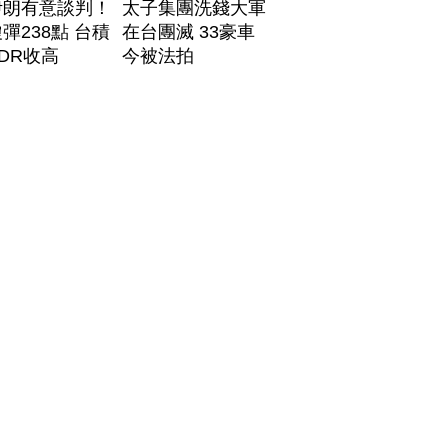
伊朗有意談判！
太子集團洗錢大軍
彈238點 台積
在台團滅 33豪車
DR收高
今被法拍