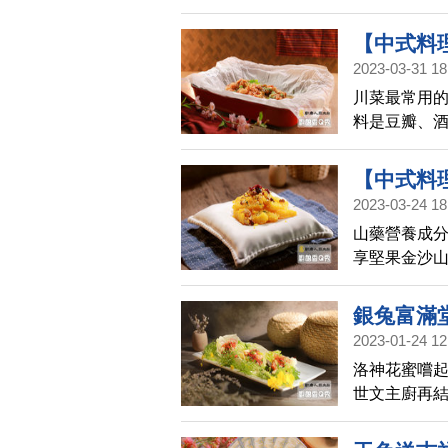
【中式料
2023-03-31 18
娘香Q秀(7
川菜最常用
料是豆瓣、酒
辣椒紙包雞/
【中式料
2023-03-24 18
淮山│廚娘
山藥營養成
享堅果金沙山
銀兔富滿
2023-01-24 12
蛋/桂花炒
洛神花蜜嚐
世文主廚再
蛋，以烏魚
又飽滿加入