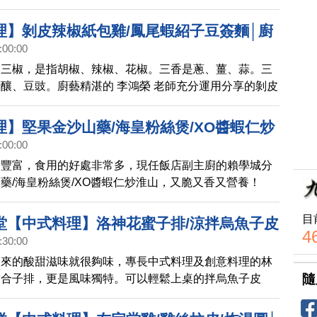
理】剝皮辣椒紙包雞/鳳尾蝦紹子豆簽麵│廚
:00:00
29)預告
的三椒，是指胡椒、辣椒、花椒。三香是蔥、薑、蒜。三
釀、豆豉。廚藝精湛的 李鴻榮 老師充分運用分享的剝皮
鳳尾蝦紹子豆簽麵，美味吮指！
理】堅果金沙山藥/海皇粉絲煲/XO醬蝦仁炒
:00:00
香Q秀(728)預告
分豐富，食用的好處非常多，現任飯店副主廚的賴學城分
藥/海皇粉絲煲/XO醬蝦仁炒淮山，又脆又香又營養！
目
堂【中式料理】洛神花蜜子排/涼拌烏魚子皮
4
:30:00
秋蟹│廚娘香Q秀(HDNCK19)
起來的酸甜滋味就很夠味，專長中式料理及創意料理的林
隨
結合子排，更是風味獨特。可以輕鬆上桌的拌烏魚子皮
子及皮蛋兩種不同食材結合成絕美滋味。秋蟹肉嫩鮮甜膏
像桂花般的蛋花，美味鮮甜讓人沉醉。