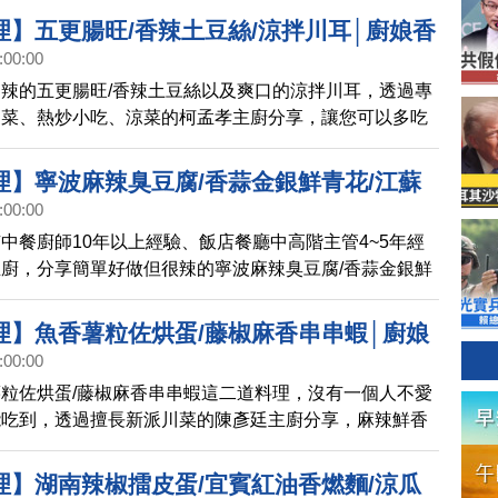
理】五更腸旺/香辣土豆絲/涼拌川耳│廚娘香
:00:00
)預告
辣的五更腸旺/香辣土豆絲以及爽口的涼拌川耳，透過專
家菜、熱炒小吃、涼菜的柯孟孝主廚分享，讓您可以多吃
！
理】寧波麻辣臭豆腐/香蒜金銀鮮青花/江蘇
:00:00
│廚娘香Q秀(742)預告
中餐廚師10年以上經驗、飯店餐廳中高階主管4~5年經
廚，分享簡單好做但很辣的寧波麻辣臭豆腐/香蒜金銀鮮
溪香脆鱔，讓您辣翻天！
理】魚香薯粒佐烘蛋/藤椒麻香串串蝦│廚娘
:00:00
)
粒佐烘蛋/藤椒麻香串串蝦這二道料理，沒有一個人不愛
能吃到，透過擅長新派川菜的陳彥廷主廚分享，麻辣鮮香
！
理】湖南辣椒擂皮蛋/宜賓紅油香燃麵/涼瓜