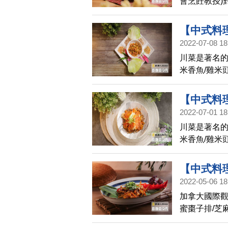
會烹飪教授)
間分享酒香醉
【中式料
2022-07-08 18
香Q秀(690
川菜是著名
米香魚/雞米
做，二道美
【中式料
2022-07-01 18
香Q秀(69
川菜是著名
米香魚/雞米
做，二道美
【中式料
2022-05-06 18
秀(681)
加拿大國際
蜜棗子排/芝