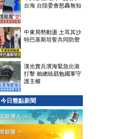
台海 台陸委會怒轟無知
中東局勢動盪 土耳其沙
特巴基斯坦誓共同防禦
漢光實兵濱海緊急出港
打擊 賴總統勗勉國軍守
護主權
今日整點新聞