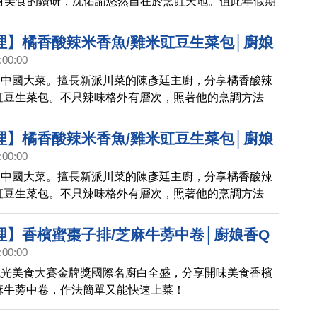
對美食的鑽研，沈佑諭悠然自在於烹飪天地。值此年假期
雞腿/酒香吸吮蝦，讓大家快樂共聚幸福享用！
理】橘香酸辣米香魚/雞米豇豆生菜包│廚娘
:00:00
)
的中國大菜。擅長新派川菜的陳彥廷主廚，分享橘香酸辣
豇豆生菜包。不只辣味格外有層次，照著他的烹調方法
食都是安心又可口！
理】橘香酸辣米香魚/雞米豇豆生菜包│廚娘
:00:00
0)預告
的中國大菜。擅長新派川菜的陳彥廷主廚，分享橘香酸辣
豇豆生菜包。不只辣味格外有層次，照著他的烹調方法
食都是安心又可口！
理】香檳蜜棗子排/芝麻牛蒡中卷│廚娘香Q
:00:00
觀光美食大賽金牌獎國際名廚白全盛，分享開味美食香檳
麻牛蒡中卷，作法簡單又能快速上菜！