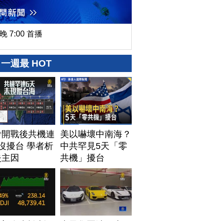
晚 7:00 首播
一週最 HOT
伊開戰後共機連
美以嚇壞中南海？
沒擾台 學者析
中共罕見5天「零
失主因
共機」擾台