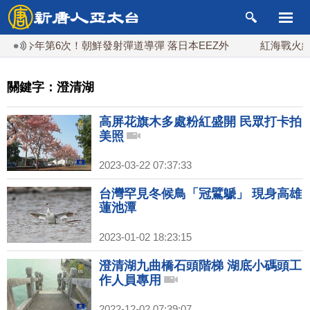
今年第6次！朝鮮發射彈道導彈 落日本EEZ外
紅海戰火續升
關鍵字：澄清湖
高屏花旗木多處粉紅盛開 民眾打卡拍
美照
2023-03-22 07:37:33
台灣罕見冬候鳥「冠鷿鷈」 現身高雄
蓮池潭
2023-01-02 18:23:15
澄清湖九曲橋石頭階梯 湖底小碼頭工
作人員專用
2022-12-02 07:39:07