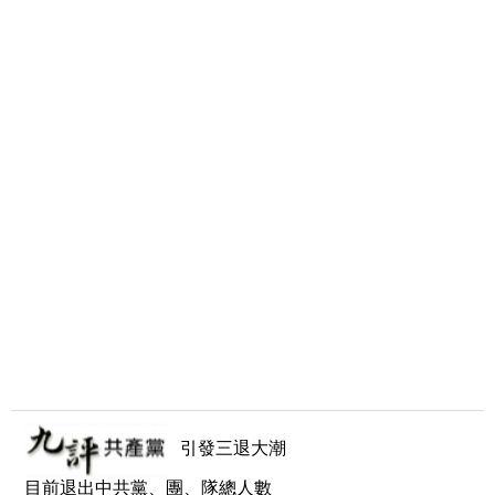
引發三退大潮
目前退出中共黨、團、隊總人數