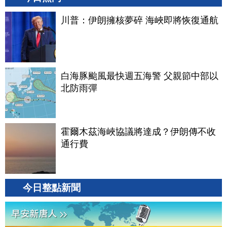
川普：伊朗擁核夢碎 海峽即將恢復通航
白海豚颱風最快週五海警 父親節中部以
北防雨彈
霍爾木茲海峽協議將達成？伊朗傳不收
通行費
今日整點新聞