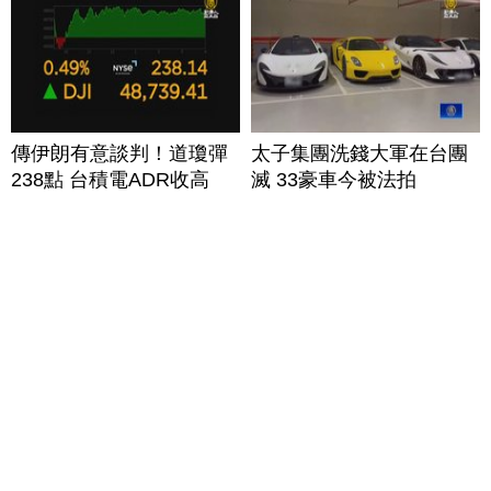
傳伊朗有意談判！道瓊彈
太子集團洗錢大軍在台團
238點 台積電ADR收高
滅 33豪車今被法拍