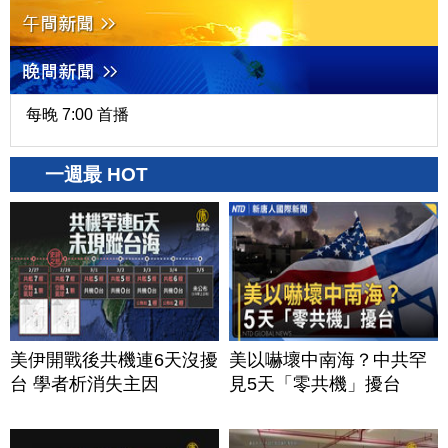
每晚 7:00 首播
一週最 HOT
美伊開戰後共機連6天沒擾
美以嚇壞中南海？中共罕
台 學者析消失主因
見5天「零共機」擾台