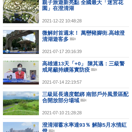
親子旅遊新亮點 全國最大「迷宮花
園」在澄清湖
2021-12-22 10:48:28
微解封首週末！ 萬巒豬腳街.高雄澄
清湖遊客多
2021-07-17 20:16:39
高雄連13天「+0」 陳其邁：三級警
戒尾籲持續落實防疫
2021-07-14 22:19:57
三級延長適度鬆綁 南部戶外風景區配
合開放部分場域
2021-07-10 21:28:28
澄清湖蓄水率達93％ 解除5月水情紅
燈