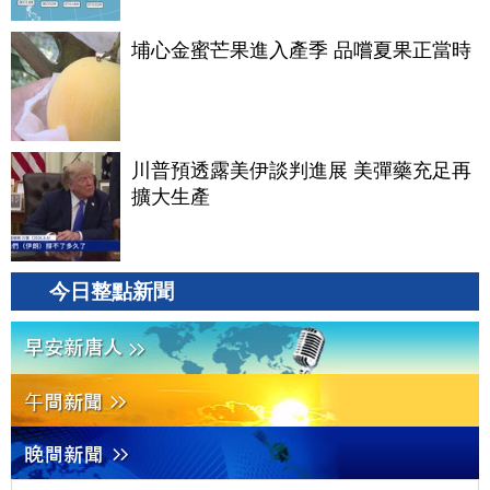
埔心金蜜芒果進入產季 品嚐夏果正當時
川普預透露美伊談判進展 美彈藥充足再
擴大生產
今日整點新聞