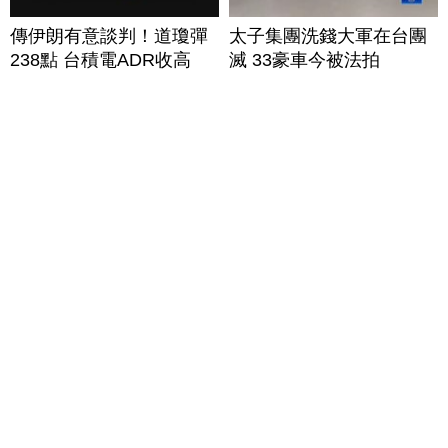
傳伊朗有意談判！道瓊彈
太子集團洗錢大軍在台團
238點 台積電ADR收高
滅 33豪車今被法拍