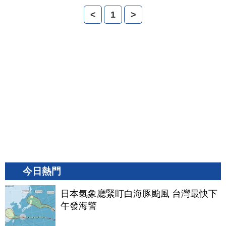
<
1
>
今日熱門
日本氣象廳緊盯白海豚颱風 台灣最快下
午發海警