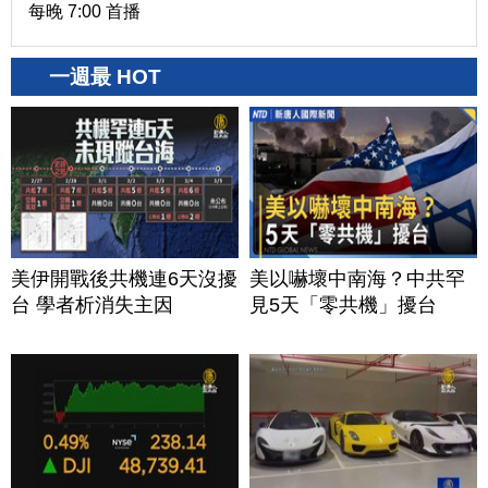
每晚 7:00 首播
一週最 HOT
美伊開戰後共機連6天沒擾
美以嚇壞中南海？中共罕
台 學者析消失主因
見5天「零共機」擾台