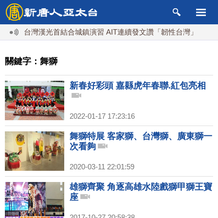
台灣漢光首結合城鎮演習 AIT連續發文讚「韌性台灣」
搞
關鍵字：舞獅
新春好彩頭 嘉縣虎年春聯.紅包亮相
2022-01-17 17:23:16
舞獅特展 客家獅、台灣獅、廣東獅一
次看夠
2020-03-11 22:01:59
雄獅齊聚 角逐高雄水陸戲獅甲獅王寶
座
2017-10-27 20:58:38