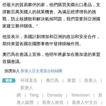
些最大的貿易夥伴的家，他們購買美國出口產品，支
撐數百萬美國人的就業機會。為滿足經濟增長的挑
戰，防止核擴散和解決氣候問題，我們需要與亞洲國
家建立夥伴關係。”
他並表示，美國計劃增加和亞洲的政治和安全合作，
期待東盟各國在國際事務中發揮積極作用。
奧巴馬在會議上宣佈，他明年將參加在雅加達的東盟
首腦會議。
按讚加入
新唐人亞太電視台粉絲團
环球直击
奧巴馬
東盟
新唐人
|
|
|
|
新唐人
網
Tang
Dynasty
Television
新
|
|
|
|
唐人媒體
新唐人衛視
新唐人中文台
|
|
|