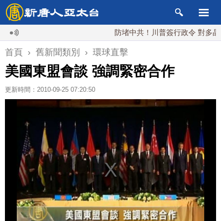
防堵中共！川普簽行政令 對多晶矽課
首頁
›
舊新聞類別
›
環球直擊
美國東盟會談 強調緊密合作
更新時間：2010-09-25 07:20:50