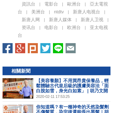
資訊台
電影台
歐洲台
亞太電視
|
|
|
台
美洲台
ntdtv
新唐人电视台
|
|
|
|
新唐人网
新唐人媒体
新唐人卫视
|
|
|
资讯台
电影台
欧洲台
亚太电视
|
|
|
台
相關新聞
【美容養顏】不用買昂貴保養品，輕
鬆體驗古代皇后級的護膚美容法「面
白脫如雪，身光白如素」 | 胡乃文開
講02
2020-02-11 17:53:25
你知道嗎？有一種神奇的天然染髮劑
不傷髮質，染完後還能長出黑髮｜胡