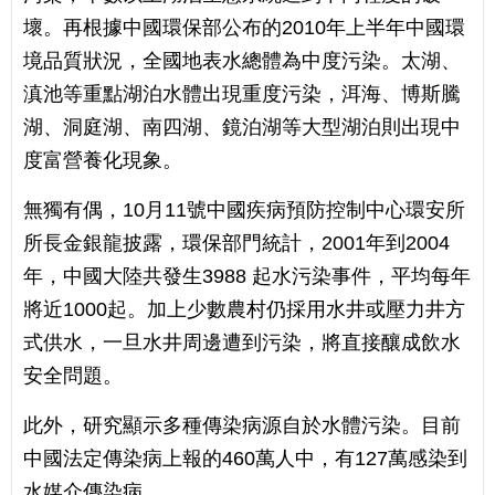
壞。再根據中國環保部公布的2010年上半年中國環
境品質狀況，全國地表水總體為中度污染。太湖、
滇池等重點湖泊水體出現重度污染，洱海、博斯騰
湖、洞庭湖、南四湖、鏡泊湖等大型湖泊則出現中
度富營養化現象。
無獨有偶，10月11號中國疾病預防控制中心環安所
所長金銀龍披露，環保部門統計，2001年到2004
年，中國大陸共發生3988 起水污染事件，平均每年
將近1000起。加上少數農村仍採用水井或壓力井方
式供水，一旦水井周邊遭到污染，將直接釀成飲水
安全問題。
此外，研究顯示多種傳染病源自於水體污染。目前
中國法定傳染病上報的460萬人中，有127萬感染到
水媒介傳染病。