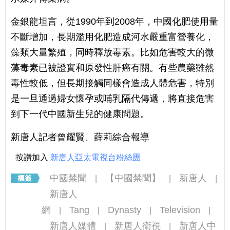
金銀龍坦言，從1990年到2008年，中國化肥使用量
不斷增加，長期濫用化肥造成河水嚴重富營養化，
藻類大量繁殖，同時釋放毒素。比如危害較大的微
藻毒素已被證實和原發性肝癌有關。有些農藥雖然
毒性較低，但長期接觸同樣會造成人體危害，特別
是一旦通過婦女懷孕或哺乳隔代傳遞，將直接危害
到下一代中國新生兒的健康問題。
新唐人記者曾耀賢、薛莉綜合報導
按讚加入
新唐人亞太電視台粉絲團
中國禁聞
【中國禁聞】
新唐人
|
|
|
新唐人
網
Tang
Dynasty
Television
|
|
|
|
新唐人媒體
新唐人衛視
新唐人中
|
|