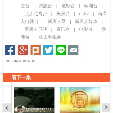
文台
資訊台
電影台
歐洲台
|
|
|
|
亞太電視台
美洲台
ntdtv
新唐
|
|
|
人电视台
新唐人网
新唐人媒体
|
|
|
新唐人卫视
资讯台
电影台
欧
|
|
|
洲台
亚太电视台
|
2010-10-27 10:37:18
看下一集