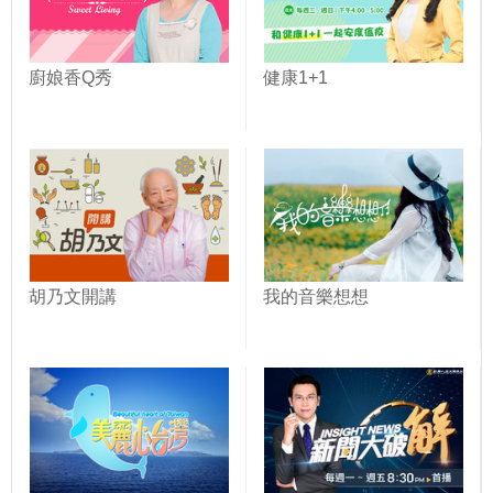
廚娘香Q秀
健康1+1
胡乃文開講
我的音樂想想