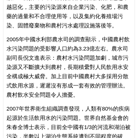
越惡化，主要的污染源來自企業污染、化肥，和農
藥的過量和不合理使用等，以及集約化養殖場污
染、固體廢棄物和農村污水處理設施落後等。
2005年中國水利部農水司的調查顯示，中國農村飲
水污染問題的受影響人口約為3.23億左右。農水司
副司長倪文進表示：農村水污染問題加劇，城市污
染源又不斷擴大到農村，長期積纍對人民飲用水安
全構成極大威脅。加上目前中國農村大多採用分散
式飲用水源，遲遲沒有形成一套有效的管理辦法。
農村飲水安全問題令人擔憂。
2007年世界衛生組織調查發現，人類有80%的疾病
起源於生活飲用水的污染問題。世界自然基金會的
朱春全博士表示，目前全中國有1/3的河流和湖泊被
污染，半數以上湖泊生態系統遭到不同程度的破