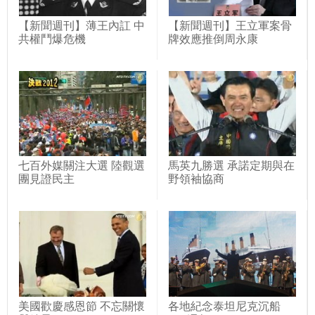
【新聞週刊】薄王內訌 中
【新聞週刊】王立軍案骨
共權鬥爆危機
牌效應推倒周永康
七百外媒關注大選 陸觀選
馬英九勝選 承諾定期與在
團見證民主
野領袖協商
美國歡慶感恩節 不忘關懷
各地紀念泰坦尼克沉船