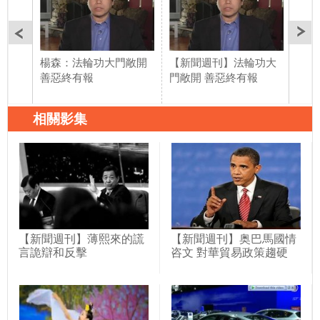
楊森：法輪功大門敞開
【新聞週刊】法輪功大
埃及
善惡終有報
門敞開 善惡終有報
臺沒
相關影集
【新聞週刊】薄熙來的謊
【新聞週刊】奥巴馬國情
言詭辯和反擊
咨文 對華貿易政策趨硬