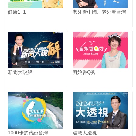
健康1+1
老外看中國、老外看台灣
新聞大破解
廚娘香Q秀
1000步的繽紛台灣
選戰大透視