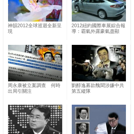
神韻2012全球巡迴全新呈
2012紐約國際車展綜合報
現
導：霸氣外露豪氣盡顯
周永康被立案調查 何時
劉醇逸募款醜聞涉嫌中共
出局引關注
第五縱隊