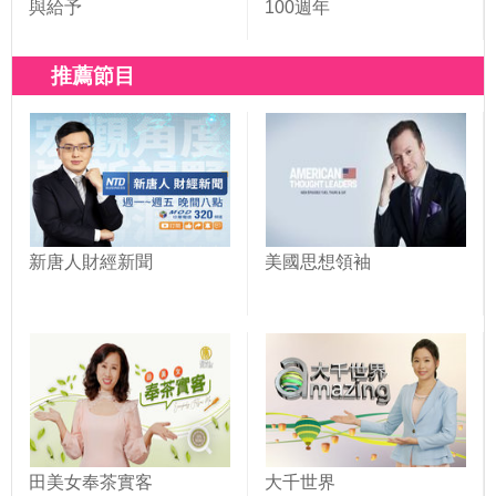
與給予
100週年
推薦節目
新唐人財經新聞
美國思想領袖
田美女奉茶實客
大千世界