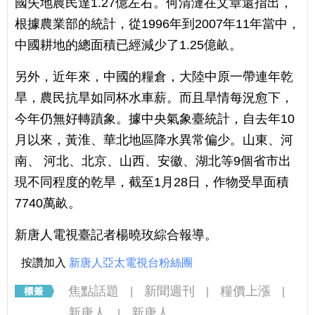
國失地農民達1.27億左右。何清漣在文章還指出，
根據農業部的統計，從1996年到2007年11年當中，
中國耕地的總面積已經減少了1.25億畝。
另外，近年來，中國的糧倉，大陸中原一帶連年乾
旱，農民抗旱如同杯水車薪。而且旱情每況愈下，
今年仍無好轉蹟象。據中央氣象臺統計，自去年10
月以來，黃淮、華北地區降水異常偏少。山東、河
南、 河北、北京、山西、安徽、湖北等9個省市出
現不同程度的乾旱，截至1月28日，作物受旱面積
7740萬畝。
新唐人電視臺記者楊曉玫綜合報導。
按讚加入
新唐人亞太電視台粉絲團
焦點話題
新聞週刊
糧價上漲
|
|
|
新唐人
新唐人
|