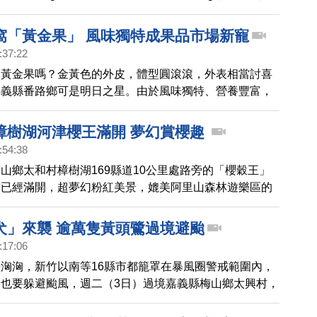
過百位優秀中國舞演員在這一國際舞台上競技。
窩「黃金果」 風味獨特成果品市場新寵
:37:22
過黃金果嗎？金黃色的外皮，體型圓滾滾，外表相當討喜
嘉義縣番路鄉可是明日之星。由於風味獨特、營養豐富，
果界的燕窩」，成為果品市場新寵兒。一起去看看。
樟樹湖河津櫻王滿開 夢幻賞櫻趣
:54:38
山鄉太和村樟樹湖169縣道10公里處路旁的「櫻穀王」
前已經滿開，超夢幻粉紅美景，媲美阿里山森林遊樂區的
新年假期，吸引許多遊客前來拍照賞花。
犬」來襲 逾萬隻黃頭鷺過境避颱
:17:06
洶洶，新竹以南等16縣市都籠罩在暴風圈警戒範圍內，
也要躲避颱風，週二（3日）過境嘉義縣梅山鄉太興村，
滿樹上，白色斑點如同「十月雪」。