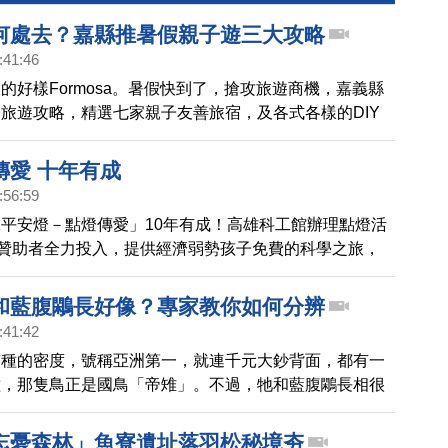
何處去？嘉縣推暑假親子遊三大攻略
:41:46
的好樣Formosa。暑假快到了，搶攻旅遊商機，嘉義縣
旅遊攻略，精選七家親子友善旅宿，及各式各樣的DIY
週一記者會也歡迎家長，帶著孩子來嘉義，共享親子時
傳愛 十年有成
:56:59
平安燈－點燈傳愛」10年有成！高雄科工館辦理點燈活
位贊助者全力投入，提供經濟弱勢孩子免費的科學之旅，
，也是科普傳遞與扶弱愛心的無限延續。
和藍腹鷴長好像？專家教你如何分辨
:41:42
有種的密度，號稱亞洲第一，就連千元大鈔背面，都有一
種，那隻鳥正是國鳥「帝雉」。不過，牠和藍腹鷴長相很
要如何辨認？讓專家來告訴你。
忘憂森林」魚寮遺址落羽松秘境夯