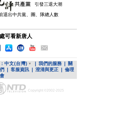
引發三退大潮
前退出中共黨、團、隊總人數
處可看新唐人
：
中文(台灣)
|
我們的服務
|
關
們
|
客服資訊
|
澄清與更正
|
倫理
會
Copyright ©2002-2025