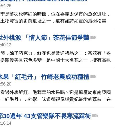
:54:26
冬季是落羽松轉紅的時節，位在嘉義太保市的魚寮遺址，
出土物豐富的史前遺址之一，還有如詩如畫的落羽松美
「嘉義版忘憂森林」，吸引許多遊客前來取景拍照。
世外桃源 「情人節」茶花佳節爭豔
:40:12
人節，除了巧克力，鮮花也是常送禮品之一；茶花有「冬
，姿態優美且花色多變，是中國十大名花之一，擁有高觀
竹崎桃源山區，有一片茶花園，茶花種類將近700種，
給。一起去看看。
水果「紅毛丹」 竹崎老農成功種植
:56:20
您看過外表鮮紅、毛茸茸的水果嗎？它是原產於東南亞國
果「紅毛丹」，外形、味道都很像楊貴妃最愛的荔枝；在
有位老農利用種子培育成功，目前已進入盛產期。一起去
30週年 43支管樂隊不畏寒流踩街
:16:14