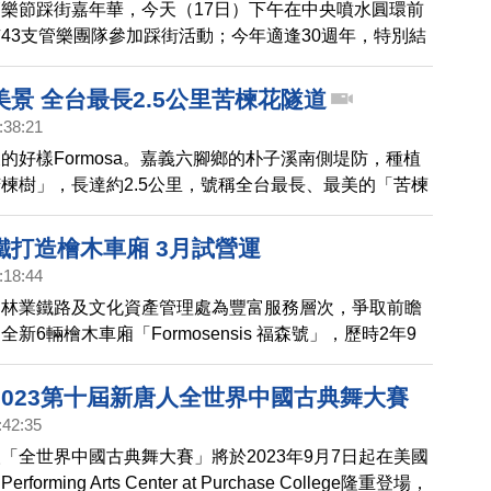
樂節踩街嘉年華，今天（17日）下午在中央噴水圓環前
43支管樂團隊參加踩街活動；今年適逢30週年，特別結
與「跨域」演出。踩街活動雖然遇上寒流來襲，但現場仍
樂團風采的民眾。
景 全台最長2.5公里苦楝花隧道
:38:21
的好樣Formosa。嘉義六腳鄉的朴子溪南側堤防，種植
楝樹」，長達約2.5公里，號稱全台最長、最美的「苦楝
。每年3、4月是苦楝花盛開期，白紫相間的花朵開滿樹
少民眾和攝影愛好者前來拍攝。
鐵打造檜木車廂 3月試營運
:18:44
山林業鐵路及文化資產管理處為豐富服務層次，爭取前瞻
新6輛檜木車廂「Formosensis 福森號」，歷時2年9
交車，將於112年3月開始試車，完成試車後報請交通部
2023第十屆新唐人全世界中國古典舞大賽
:42:35
「全世界中國古典舞大賽」將於2023年9月7日起在美國
rforming Arts Center at Purchase College隆重登場，