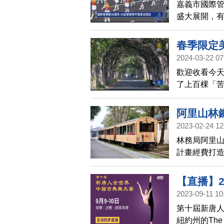
嘉義市國際管
盛大展開，有
合「經典」
擠滿想一睹
春季限定美
2024-03-22 07
歡迎收看今天
了上百棵「苦
樹綠色隧道」
上，吸引不
阿里山林
2023-02-24 12
林務局阿里
計畫經費打造全
個月終於完工
同意營運。
【直播】
2023-09-11 10
第十屆新唐人
紐約州的The Pe