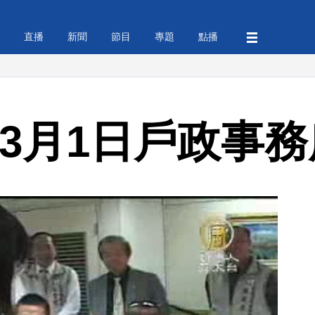
直播
新聞
節目
專題
點播
 3月1日戶政事