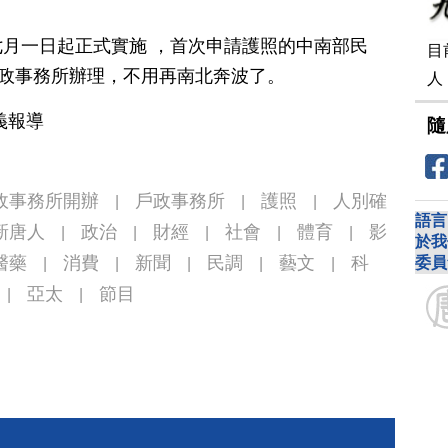
月一日起正式實施 ，首次申請護照的中南部民
目
戶政事務所辦理，不用再南北奔波了。
人
義報導
隨
政事務所開辦
戶政事務所
護照
人別確
|
|
|
語言
新唐人
政治
財經
社會
體育
影
|
|
|
|
|
於我
醫藥
消費
新聞
民調
藝文
科
委員
|
|
|
|
|
亞太
節目
|
|