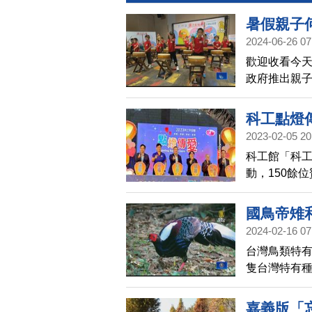
暑假親子
2024-06-26 07
歡迎收看今天
政府推出親子
親子體驗，
光。
科工點燈
2023-02-05 20
科工館「科工
動，150餘
點亮祥兔年
國鳥帝雉
2024-02-16 07
台灣鳥類特
隻台灣特有
相似，到底
嘉義版「