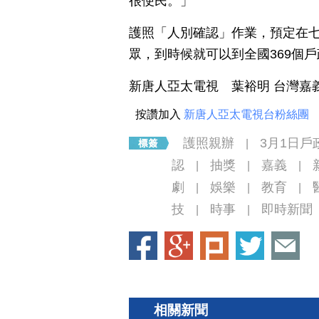
很便民。」
護照「人別確認」作業，預定在七
眾，到時候就可以到全國369個
新唐人亞太電視 葉裕明 台灣嘉
按讚加入
新唐人亞太電視台粉絲團
護照親辦
3月1日戶
|
認
抽獎
嘉義
|
|
|
劇
娛樂
教育
|
|
|
技
時事
即時新聞
|
|
相關新聞