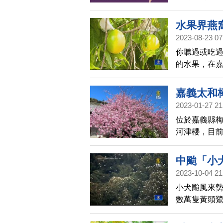
屆時將有超
水果界燕
2023-08-23 07
你聽過或吃
的水果，在
被譽為「水
嘉義太和
2023-01-27 21
位於嘉義縣梅
河津櫻，目
「櫻王」，
中颱「小
2023-10-04 21
小犬颱風來勢
數萬隻黃頭鷺
成群鳥兒停