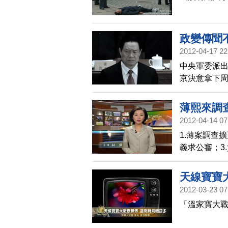
政變傳聞
2012-04-17 22
中央軍委派出
京決意拿下
薄熙來調
2012-04-14 07
1.薄案調查
義求公審；3
外資產
天線寶寶
2012-03-23 07
「溫家寶大戰