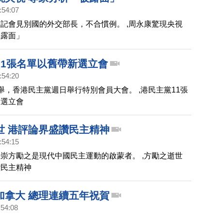
:54:07
記會見別國的外交部長，不合慣例。 ,周永康驚現央視
被露面」
11張名單以舊帶新選立會
:54:20
舉，香港民主黨週日舉行特別會員大會。 ,港民主黨11張
新選立會
世 港評論界盛讚民主精神
:54:15
崇方勵之是現代中國民主運動的啟蒙者。 ,方勵之逝世
讚民主精神
加拿大 總理連續五年祝賀
:54:08