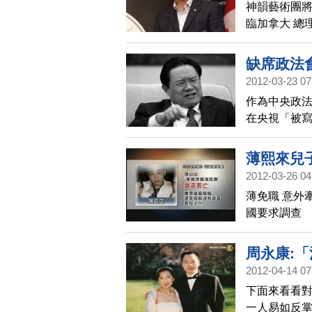
神韻藝術團將
臨加拿大 總
缺席政法
2012-03-23 07
作為中央政法
在央視「被
薄熙來兒
2012-03-26 04
薄免職 意外
國要求調查
周永康:
2012-04-14 07
下面來看看對
一人易如反