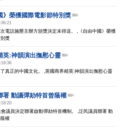
國》榮獲國際電影節特別獎
:36:21
次電話施壓主辦方頒獎決定未得逞。 ,《自由中國》榮獲
特別獎
精英:神韻演出撫慰心靈
:18:36
了真正的中國文化。 ,英國商界精英:神韻演出撫慰心靈
聯署 動議彈劾特首曾蔭權
:18:20
法會議員決定聯署啟動彈劾特首機制。 ,泛民議員聯署 動
曾蔭權