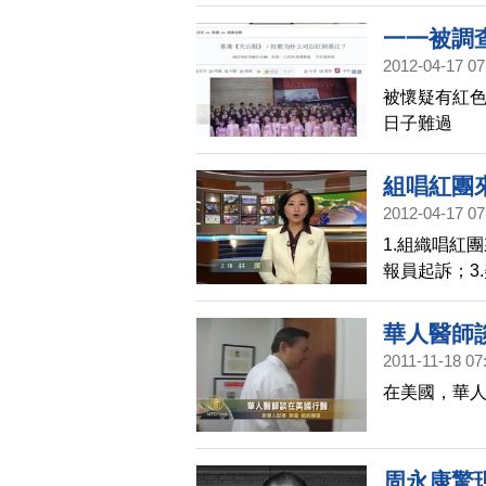
一一被調
2012-04-17 07
被懷疑有紅色
日子難過
組唱紅團
2012-04-17 07
1.組織唱紅
報員起訴；3
春提海伍德
華人醫師
,組唱紅團來
2011-11-18 07
在美國，華人
周永康驚