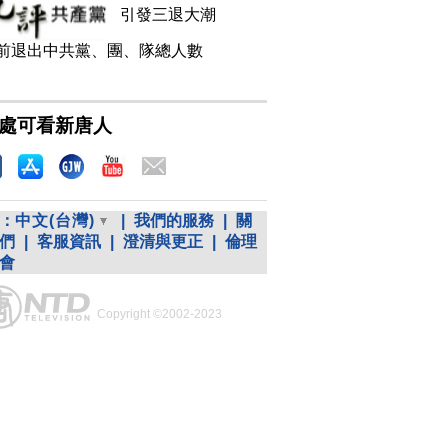
引發三退大潮
前退出中共黨、團、隊總人數
處可看新唐人
：
中文(台灣)
|
我們的服務
|
關
們
|
客服資訊
|
澄清與更正
|
倫理
會
Copyright ©2002-2023