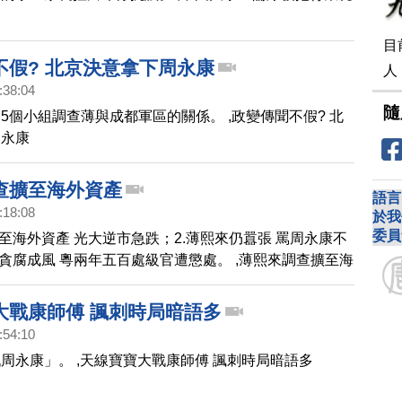
目
不假? 北京決意拿下周永康
人
:38:04
隨
5個小組調查薄與成都軍區的關係。 ,政變傳聞不假? 北
周永康
查擴至海外資產
語言
:18:08
於我
委員
擴至海外資產 光大逆市急跌；2.薄熙來仍囂張 罵周永康不
.貪腐成風 粵兩年五百處級官遭懲處。 ,薄熙來調查擴至海
大戰康師傅 諷刺時局暗語多
:54:10
周永康」。 ,天線寶寶大戰康師傅 諷刺時局暗語多