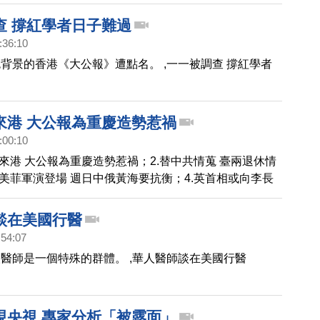
查 撐紅學者日子難過
:36:10
背景的香港《大公報》遭點名。 ,一一被調查 撐紅學者
來港 大公報為重慶造勢惹禍
:00:10
團來港 大公報為重慶造勢惹禍；2.替中共情蒐 臺兩退休情
.美菲軍演登場 週日中俄黃海要抗衡‎；4.英首相或向李長
案。
談在美國行醫
港 大公報為重慶造勢惹禍
:54:07
醫師是一個特殊的群體。 ,華人醫師談在美國行醫
現央視 專家分析「被露面」