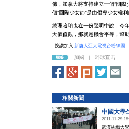
佈，加拿大將支持建立一個“國際少女節”（In
個“國際少女節”是由倡導少女權利的“國際
總理哈珀也在一份聲明中說，今年
大價值觀，那就是機會平等，幫
按讚加入
新唐人亞太電視台粉絲團
加國
环球直击
|
相關新聞
中國大學
2011-11-29 18
武漢紡織大學