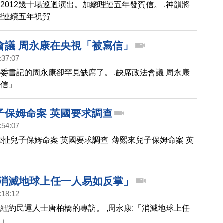
2012幾十場巡迴演出。加總理連五年發賀信。 ,神韻將
理連續五年祝賀
會議 周永康在央視「被寫信」
:37:07
委書記的周永康卻罕見缺席了。 ,缺席政法會議 周永康
寫信」
子保姆命案 英國要求調查
:54:07
牽扯兒子保姆命案 英國要求調查 ,薄熙來兒子保姆命案 英
「消滅地球上任一人易如反掌」
:18:12
紐約民運人士唐柏橋的專訪。 ,周永康:「消滅地球上任
掌」