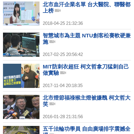
北市血汗企業名單 台大醫院、聯醫都
上榜
2018-04-25 21:32:36
智慧城市為主題 NTU創客松賽軟硬兼
施
2017-02-25 20:56:42
MIT防刺衣超狂 柯文哲拿刀猛刺自己
做實驗
2017-11-04 20:18:35
北市燈節福祿猴主燈被嫌醜 柯文哲大
笑
2016-01-28 21:31:56
五千法輪功學員 自由廣場排字震撼全