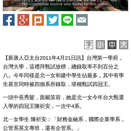
No compatible source was found for this video.
【新唐人亞太台2011年4月21日訊】台灣第一學府，
台灣大學，這禮拜甄試放榜，總錄取率不到百分之
八。今年同樣是北一女和建中學生佔最多，其中有學
生甚至同時被四個系所錄取，堪稱甄試四冠王。
一頭中長秀髮，面戴笑容，她是北一女今年台大甄選
入學的四冠王陳祈安，一次中4系。
北ㄧ女學生 陳祈安：「財務金融系，國際企業學系，
公管系英文專班，還有企管系。」