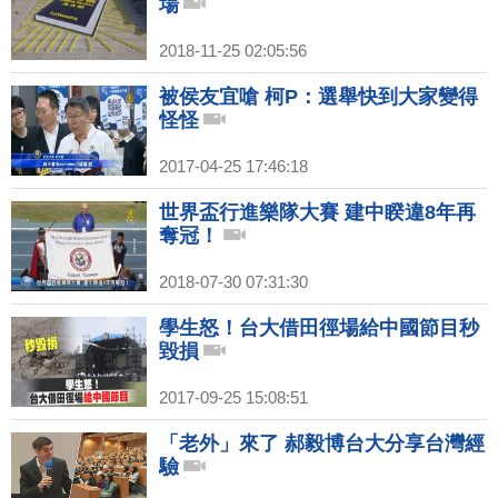
場
2018-11-25 02:05:56
被侯友宜嗆 柯P：選舉快到大家變得
怪怪
2017-04-25 17:46:18
世界盃行進樂隊大賽 建中睽違8年再
奪冠！
2018-07-30 07:31:30
學生怒！台大借田徑場給中國節目秒
毀損
2017-09-25 15:08:51
「老外」來了 郝毅博台大分享台灣經
驗