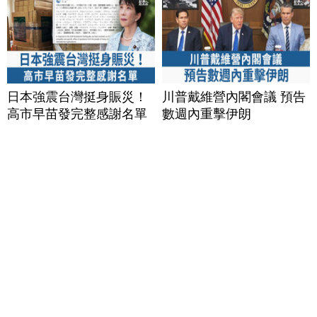
日本強震台灣挺身賑災！
川普戴維營內閣會議 預告
高市早苗發完整感謝名單
數週內重擊伊朗