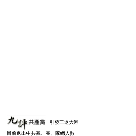
引發三退大潮
目前退出中共黨、團、隊總人數