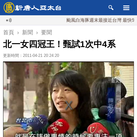
颱風白海豚週末最接近台灣 最快9日可能
首頁
›
新聞
›
要聞
北一女四冠王！甄試1次中4系
更新時間：2011-04-21 20:24:20