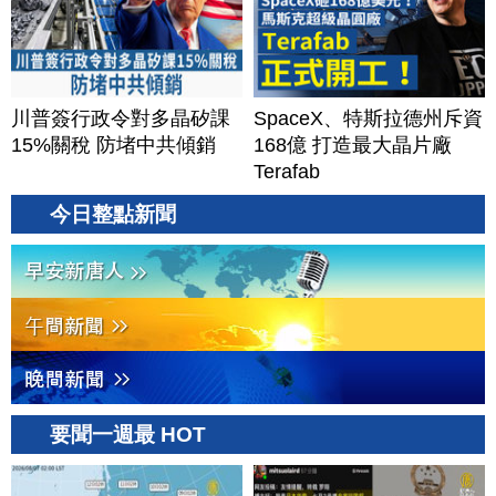
川普簽行政令對多晶矽課
SpaceX、特斯拉德州斥資
15%關稅 防堵中共傾銷
168億 打造最大晶片廠
Terafab
今日整點新聞
要聞一週最 HOT