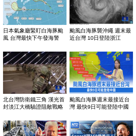
日本氣象廳緊盯白海豚颱
颱風白海豚襲沖繩 週末最
風 台灣最快下午發海警
近台灣 10日登陸浙江
北台灣防衛鐵三角 漢光首
颱風白海豚週末最接近台
封淡江大橋驗證阻敵戰略
灣 最快9日可能登陸中國