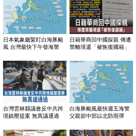
日本氣象廳緊盯白海豚颱
日籍華商回中國探親 傳遭
風 台灣最快下午發海警
禁離境還「被恢復國籍」
台灣雲林縣議會反中共跨
白海豚颱風最快週五海警
境鎮壓提案 無異議通過
父親節中部以北防雨彈