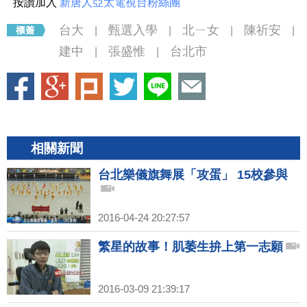
按讚加入
新唐人亞太電視台粉絲團
台大
甄選入學
北ㄧ女
陳祈安
|
|
|
|
建中
張盛惟
台北市
|
|
相關新聞
台北樂儀旗舞展「攻蛋」 15校參與
2016-04-24 20:27:57
繁星的故事！肌萎生拚上第一志願
2016-03-09 21:39:17