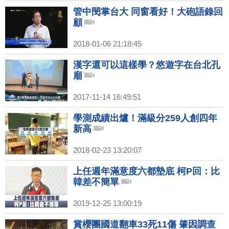
管中閔掌台大 同窗看好！大砲語錄回
顧
2018-01-06 21:18:45
漢字還可以這樣學？悠遊字在台北孔
廟
2017-11-14 16:49:51
學測成績出爐！滿級分259人創四年
新高
2018-02-23 13:20:07
上任週年滿意度六都墊底 柯P回：比
韓差不簡單
2019-12-25 13:00:19
賞櫻團國道翻車33死11傷 肇因調查