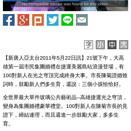
No compatible source was found for this video.
【新唐人亞太台2011年5月22日訊】21號下午，大高
雄第一屆市民集團婚禮在捷運美麗島站浪漫登場，有
100對新人在光之穹頂完成終身大事。市長陳菊證婚致
詞時，鼓勵新人們多生育，還說：三個小孩恰恰好。
全世界最大單件玻璃公共藝術品--高雄捷運光之穹頂，
變身為集團婚禮豪華禮堂。100對新人在陳菊市長的見
證下，締結連理，而且還進一步鼓勵大家，多多生
育。