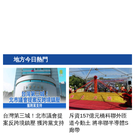
地方今日熱門
台灣第三城！北市議會提
斥資157億元橋科聯外匝
案反跨境鎮壓 獲跨黨支持
道今動土 將串聯半導體S
廊帶