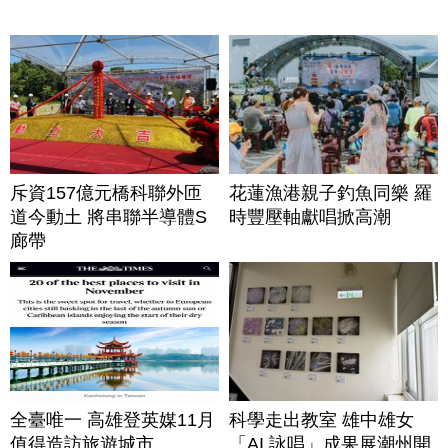
斥資157億元橋科聯外匝
花蓮漁港親子釣魚同樂 羅
道今動土 將串聯半導體S
時豐壓軸獻唱掀高潮
廊帶
全臺唯一 高雄登英媒11月
科學走出教室 雄中雄女
值得造訪旅遊城市
「AI 詠唱」成果展潮州開