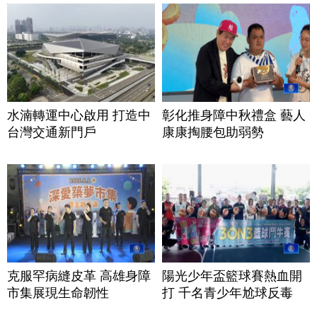
水湳轉運中心啟用 打造中
彰化推身障中秋禮盒 藝人
台灣交通新門戶
康康掏腰包助弱勢
克服罕病縫皮革 高雄身障
陽光少年盃籃球賽熱血開
市集展現生命韌性
打 千名青少年尬球反毒