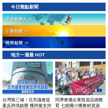
今日整點新聞
地方一週最 HOT
台灣第三城！北市議會提
同濟會攜企業投資品德教
案反跨境鎮壓 獲跨黨支持
育 七校國小獲教材資源