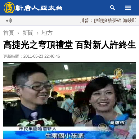
川普：伊朗擁核夢碎 海峽即將恢復
首頁
›
新聞
›
地方
高捷光之穹頂禮堂 百對新人許終生
更新時間：2011-05-23 22:46:46