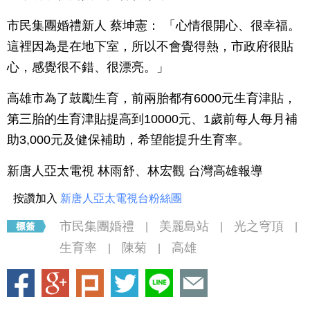
市民集團婚禮新人 蔡坤憲： 「心情很開心、很幸福。
這裡因為是在地下室，所以不會覺得熱，市政府很貼
心，感覺很不錯、很漂亮。」
高雄市為了鼓勵生育，前兩胎都有6000元生育津貼，
第三胎的生育津貼提高到10000元、1歲前每人每月補
助3,000元及健保補助，希望能提升生育率。
新唐人亞太電視 林雨舒、林宏觀 台灣高雄報導
按讚加入
新唐人亞太電視台粉絲團
市民集團婚禮
美麗島站
光之穹頂
|
|
|
生育率
陳菊
高雄
|
|