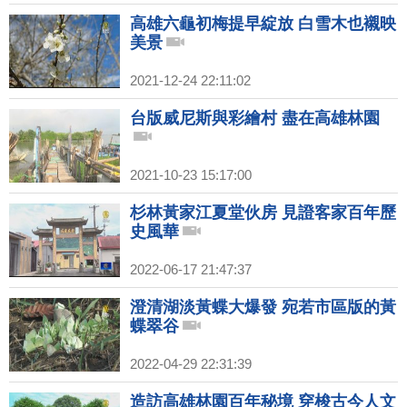
高雄六龜初梅提早綻放 白雪木也襯映
美景
2021-12-24 22:11:02
台版威尼斯與彩繪村 盡在高雄林園
2021-10-23 15:17:00
杉林黃家江夏堂伙房 見證客家百年歷
史風華
2022-06-17 21:47:37
澄清湖淡黃蝶大爆發 宛若市區版的黃
蝶翠谷
2022-04-29 22:31:39
造訪高雄林園百年秘境 穿梭古今人文