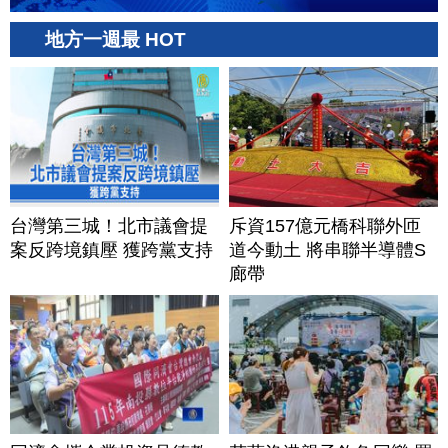
地方一週最 HOT
台灣第三城！北市議會提
斥資157億元橋科聯外匝
案反跨境鎮壓 獲跨黨支持
道今動土 將串聯半導體S
廊帶