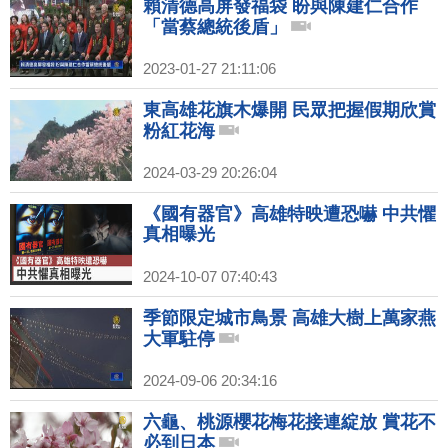
賴清德高屏發福袋 盼與陳建仁合作
「當蔡總統後盾」
2023-01-27 21:11:06
東高雄花旗木爆開 民眾把握假期欣賞
粉紅花海
2024-03-29 20:26:04
《國有器官》高雄特映遭恐嚇 中共懼
真相曝光
2024-10-07 07:40:43
季節限定城市鳥景 高雄大樹上萬家燕
大軍駐停
2024-09-06 20:34:16
六龜、桃源櫻花梅花接連綻放 賞花不
必到日本