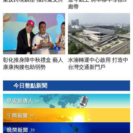
廊帶
彰化推身障中秋禮盒 藝人
水湳轉運中心啟用 打造中
康康掏腰包助弱勢
台灣交通新門戶
今日整點新聞