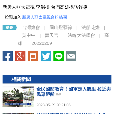
新唐人亞太電視 李涓榕 台灣高雄採訪報導
按讚加入
新唐人亞太電視台粉絲團
台灣燈會
岡山燈藝節
法船花燈
|
|
|
黃中中
壽天宮
法輪大法學會
高
|
|
|
雄
20220209
|
相關新聞
全民國防教育！國軍走入鄉里 拉近與
民眾距離
2023-05-29 20:21:05