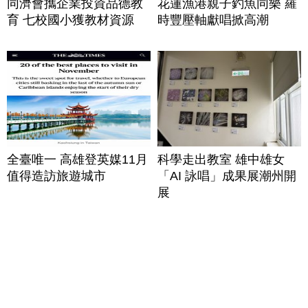
同濟會攜企業投資品德教
花蓮漁港親子釣魚同樂 羅
育 七校國小獲教材資源
時豐壓軸獻唱掀高潮
全臺唯一 高雄登英媒11月
科學走出教室 雄中雄女
值得造訪旅遊城市
「AI 詠唱」成果展潮州開
展