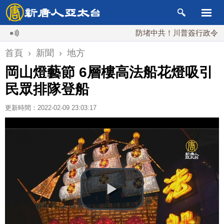
防堵中共！川普簽行政令 對多晶矽
首頁
›
新聞
›
地方
岡山燈藝節 6層樓高法船花燈吸引
民眾排隊登船
更新時間：2022-02-09 23:03:17