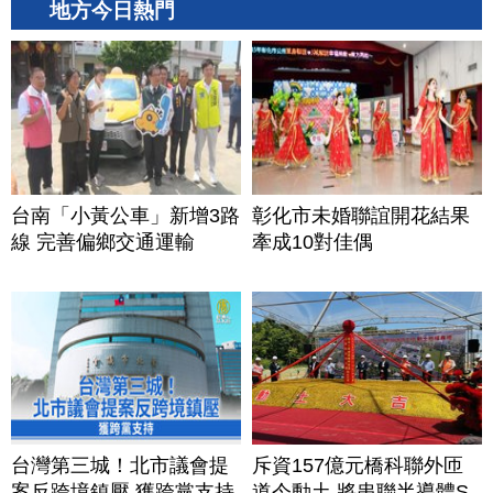
地方今日熱門
台南「小黃公車」新增3路
彰化市未婚聯誼開花結果
線 完善偏鄉交通運輸
牽成10對佳偶
台灣第三城！北市議會提
斥資157億元橋科聯外匝
案反跨境鎮壓 獲跨黨支持
道今動土 將串聯半導體S