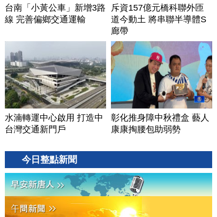
台南「小黃公車」新增3路
斥資157億元橋科聯外匝
線 完善偏鄉交通運輸
道今動土 將串聯半導體S
廊帶
水湳轉運中心啟用 打造中
彰化推身障中秋禮盒 藝人
台灣交通新門戶
康康掏腰包助弱勢
今日整點新聞