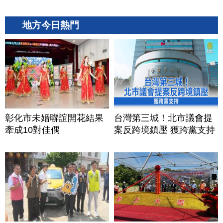
地方今日熱門
彰化市未婚聯誼開花結果
台灣第三城！北市議會提
牽成10對佳偶
案反跨境鎮壓 獲跨黨支持