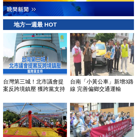
地方一週最 HOT
台灣第三城！北市議會提
台南「小黃公車」新增3路
案反跨境鎮壓 獲跨黨支持
線 完善偏鄉交通運輸