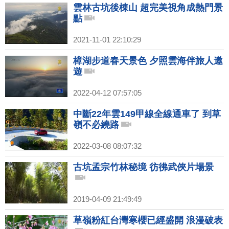
雲林古坑後棟山 超完美視角成熱門景
點
2021-11-01 22:10:29
樟湖步道春天景色 夕照雲海伴旅人遨
遊
2022-04-12 07:57:05
中斷22年雲149甲線全線通車了 到草
嶺不必繞路
2022-03-08 08:07:32
古坑孟宗竹林秘境 彷彿武俠片場景
2019-04-09 21:49:49
草嶺粉紅台灣寒櫻已經盛開 浪漫破表