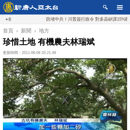
防堵中共！川普簽行政令 對多晶矽課15%關稅
首頁
›
新聞
›
地方
珍惜土地 有機農夫林瑞斌
更新時間：2011-06-09 20:21:49