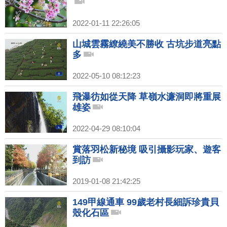
2022-01-11 22:26:05
山城雲霧繚繞美不勝收 古坑步道亮點
多
2022-05-10 08:12:23
飛瀑彷如從天降 草嶺水濂洞即將重展
雄姿
2022-04-29 08:10:04
賞落羽松新秘境 吸引攝影玩家、遊客
到訪
2019-01-08 21:42:25
149甲線通車 99歲老村長細訴珍貴貝
殼化石區