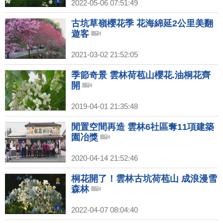
2022-05-06 07:51:49
古坑草嶺櫻花季 花海綿延2公里美翻
遊客
2021-03-02 21:52:05
季節奇景 雲林荷苞山櫻花.油桐花齊
開
2019-04-01 21:35:48
閒置空間再造 雲林6社區奪11項建築
園冶獎
2020-04-14 21:52:46
桐花開了！雲林古坑荷苞山 成浪漫雪
森林
2022-04-07 08:04:40