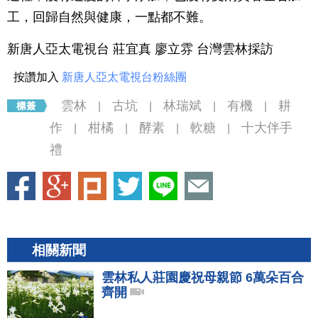
工，回歸自然與健康，一點都不難。
新唐人亞太電視台 莊宜真 廖立雰 台灣雲林採訪
按讚加入
新唐人亞太電視台粉絲團
雲林
古坑
林瑞斌
有機
耕
|
|
|
|
作
柑橘
酵素
軟糖
十大伴手
|
|
|
|
禮
相關新聞
雲林私人莊園慶祝母親節 6萬朵百合
齊開