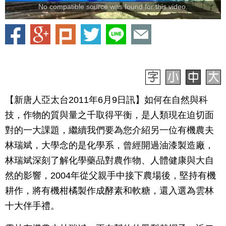
No compatible source was found for this video.
【新唐人亞太台2011年6月9日訊】如何在自然與科
技，作物的質與量之千取得平衡，是人類現在迫切面
對的一大課題，繼續我們要為您介紹另一位有機農夫
林瑞斌，大學念的是化學系，曾經開過油漆製造廠，
林瑞斌深刻了解化學藥品對農作物、人體健康與大自
然的影響，2004年從父親手中接下農場後，堅持有機
耕作，將有機柑橘製作成酵素和軟糖，還入選為雲林
十大伴手禮。