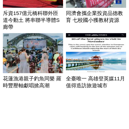
斥資157億元橋科聯外匝
同濟會攜企業投資品德教
道今動土 將串聯半導體S
育 七校國小獲教材資源
廊帶
花蓮漁港親子釣魚同樂 羅
全臺唯一 高雄登英媒11月
時豐壓軸獻唱掀高潮
值得造訪旅遊城市