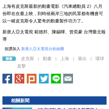
上海有皮克斯最新的動畫電影《汽車總動員 2》八月
份即在在臺上映，到時候兩岸三地的民眾都有機會可
以一睹皮克斯令人驚奇的動畫製作功力了。
新唐人亞太電視 範德邦、陳錫暉、曾奕豪 台灣臺北報
導
按讚加入
新唐人亞太電視台粉絲團
皮克斯
動畫
上海
展出
環球
|
|
|
|
直擊
相關新聞