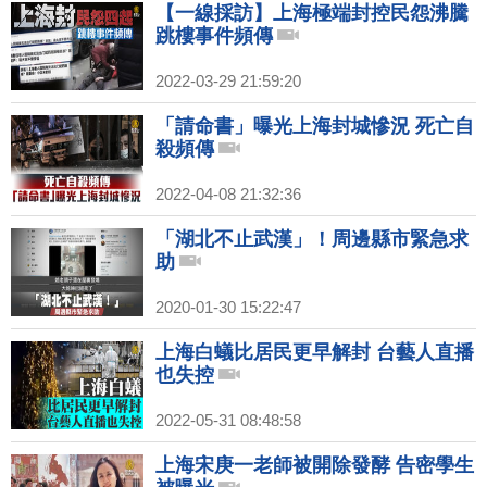
【一線採訪】上海極端封控民怨沸騰
跳樓事件頻傳
2022-03-29 21:59:20
「請命書」曝光上海封城慘況 死亡自
殺頻傳
2022-04-08 21:32:36
「湖北不止武漢」！周邊縣市緊急求
助
2020-01-30 15:22:47
上海白蟻比居民更早解封 台藝人直播
也失控
2022-05-31 08:48:58
上海宋庚一老師被開除發酵 告密學生