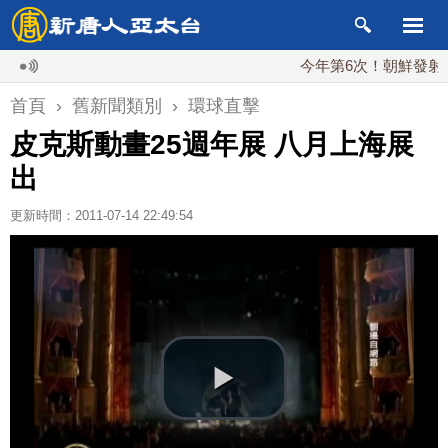
今年第6次！朝鮮發射彈道導
首頁
›
舊新聞類別
›
環球直擊
皮克斯動畫25週年展 八月上海展
出
更新時間：2011-07-14 22:49:54