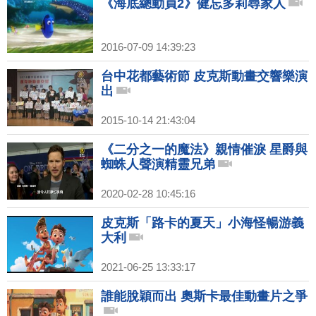
《海底總動員2》健忘多莉尋家人
2016-07-09 14:39:23
台中花都藝術節 皮克斯動畫交響樂演
出
2015-10-14 21:43:04
《二分之一的魔法》親情催淚 星爵與
蜘蛛人聲演精靈兄弟
2020-02-28 10:45:16
皮克斯「路卡的夏天」小海怪暢游義
大利
2021-06-25 13:33:17
誰能脫穎而出 奧斯卡最佳動畫片之爭