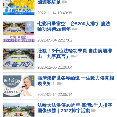
國遊客駐足
2022-11-14 10:43:39
七彩日暈當空！台5200人排字 慶法
輪功洪傳29週年
2021-05-04 22:27:02
壯觀！5千位法輪功學員 自由廣場排
出「九字真言」
2020-12-05 21:20:04
張清溪辭世各界緬懷 一生致力傳真相
喚良知！
2022-01-14 22:05:14
法輪大法洪傳30周年 臺灣5千人排字
圖像殊勝｜2022排字活動