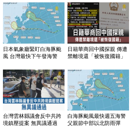
日本氣象廳緊盯白海豚颱
日籍華商回中國探親 傳遭
風 台灣最快下午發海警
禁離境還「被恢復國籍」
台灣雲林縣議會反中共跨
白海豚颱風最快週五海警
境鎮壓提案 無異議通過
父親節中部以北防雨彈