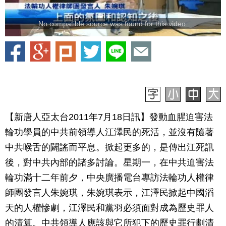
No compatible source was found for this video.
【新唐人亞太台2011年7月18日訊】發動血腥迫害法
輪功學員的中共前領導人江澤民的死活，並沒有隨著
中共喉舌的闢謠而平息。掀起更多的，是傳出江死訊
後，對中共內部的諸多討論。星期一，在中共迫害法
輪功滿十二年前夕，中央廣播電台專訪法輪功人權律
師團發言人朱婉琪，朱婉琪表示，江澤民掀起中國滔
天的人權慘劇，江澤民和黨羽必須面對成為歷史罪人
的清算。中共領導人應該與它所犯下的歷史罪行劃清