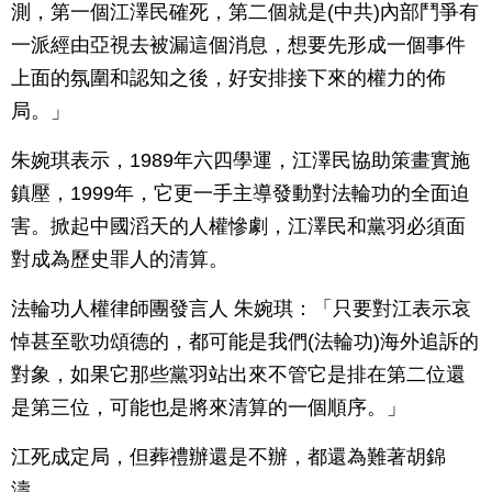
測，第一個江澤民確死，第二個就是(中共)內部鬥爭有
一派經由亞視去被漏這個消息，想要先形成一個事件
上面的氛圍和認知之後，好安排接下來的權力的佈
局。」
朱婉琪表示，1989年六四學運，江澤民協助策畫實施
鎮壓，1999年，它更一手主導發動對法輪功的全面迫
害。掀起中國滔天的人權慘劇，江澤民和黨羽必須面
對成為歷史罪人的清算。
法輪功人權律師團發言人 朱婉琪：「只要對江表示哀
悼甚至歌功頌德的，都可能是我們(法輪功)海外追訴的
對象，如果它那些黨羽站出來不管它是排在第二位還
是第三位，可能也是將來清算的一個順序。」
江死成定局，但葬禮辦還是不辦，都還為難著胡錦
濤。