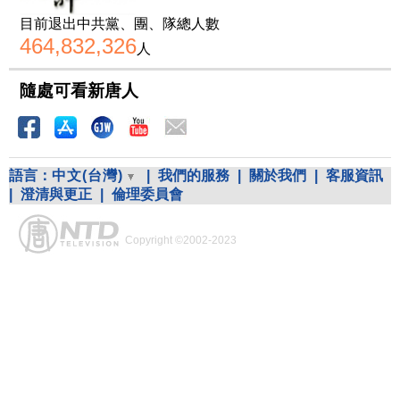
目前退出中共黨、團、隊總人數
464,832,326
人
隨處可看新唐人
語言：
中文(台灣)
|
我們的服務
|
關於我們
|
客服資訊
|
澄清與更正
|
倫理委員會
Copyright ©2002-2023