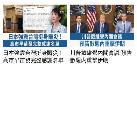
日本強震台灣挺身賑災！
川普戴維營內閣會議 預告
高市早苗發完整感謝名單
數週內重擊伊朗