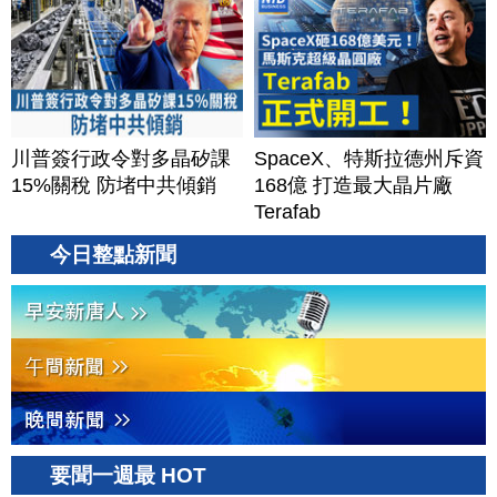
川普簽行政令對多晶矽課
SpaceX、特斯拉德州斥資
15%關稅 防堵中共傾銷
168億 打造最大晶片廠
Terafab
今日整點新聞
要聞一週最 HOT