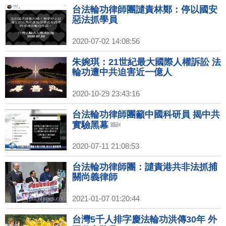
台法輪功律師團譴責林鄭：停以國安
惡法抓學員
2020-07-02 14:08:56
朱婉琪：21世紀最大國際人權訴訟 法
輪功遭中共迫害近一億人
2020-10-29 23:43:16
台法輪功律師團籲中國科研員 揭中共
實驗黑幕
2020-07-11 21:08:53
台法輪功律師團：譴責港共非法抓捕
關尚義律師
2021-01-07 01:20:44
台灣5千人排字慶法輪功洪傳30年 外