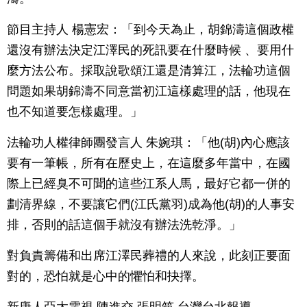
節目主持人 楊憲宏：「到今天為止，胡錦濤這個政權
還沒有辦法決定江澤民的死訊要在什麼時候 、要用什
麼方法公布。採取說歌頌江還是清算江，法輪功這個
問題如果胡錦濤不同意當初江這樣處理的話，他現在
也不知道要怎樣處理。」
法輪功人權律師團發言人 朱婉琪：「他(胡)內心應該
要有一筆帳，所有在歷史上，在這麼多年當中，在國
際上已經臭不可聞的這些江系人馬，最好它都一併的
劃清界線，不要讓它們(江氏黨羽)成為他(胡)的人事安
排，否則的話這個手就沒有辦法洗乾淨。」
對負責籌備和出席江澤民葬禮的人來說，此刻正要面
對的，恐怕就是心中的懼怕和抉擇。