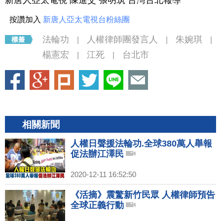
新唐人亞太電視 陳進交 張明筑 台灣台北報導
按讚加入
新唐人亞太電視台粉絲團
法輪功
人權律師團發言人
朱婉琪
|
|
|
楊憲宏
江死
台北市
|
|
相關新聞
人權日聲援法輪功.全球380萬人舉報
促法辦江澤民
2020-12-11 16:52:50
《活摘》震驚新竹民眾 人權律師預告
全球正義行動