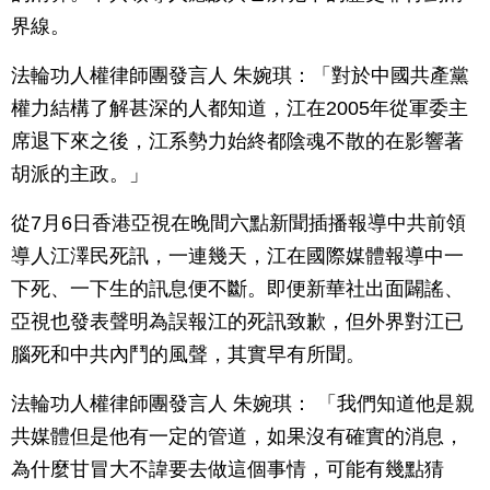
界線。
法輪功人權律師團發言人 朱婉琪：「對於中國共產黨
權力結構了解甚深的人都知道，江在2005年從軍委主
席退下來之後，江系勢力始終都陰魂不散的在影響著
胡派的主政。」
從7月6日香港亞視在晚間六點新聞插播報導中共前領
導人江澤民死訊，一連幾天，江在國際媒體報導中一
下死、一下生的訊息便不斷。即便新華社出面闢謠、
亞視也發表聲明為誤報江的死訊致歉，但外界對江已
腦死和中共內鬥的風聲，其實早有所聞。
法輪功人權律師團發言人 朱婉琪： 「我們知道他是親
共媒體但是他有一定的管道，如果沒有確實的消息，
為什麼甘冒大不諱要去做這個事情，可能有幾點猜