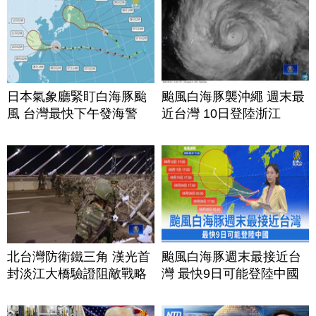
日本氣象廳緊盯白海豚颱
颱風白海豚襲沖繩 週末最
風 台灣最快下午發海警
近台灣 10日登陸浙江
北台灣防衛鐵三角 漢光首
颱風白海豚週末最接近台
封淡江大橋驗證阻敵戰略
灣 最快9日可能登陸中國