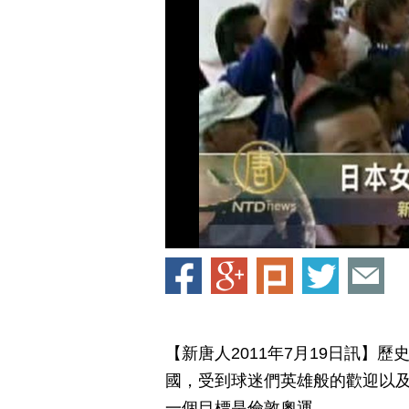
【新唐人2011年7月19日訊】
國，受到球迷們英雄般的歡迎以
一個目標是倫敦奧運。