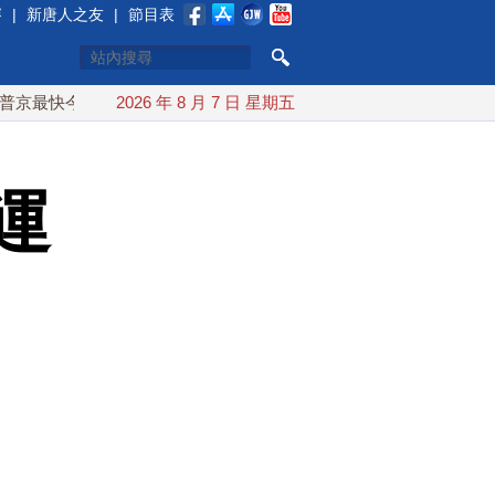
賽
|
新唐人之友
|
節目表
今秋 試探攻擊北約盟國
2026 年 8 月 7 日 星期五
川普簽行政令對多晶矽課15%關稅 防
運