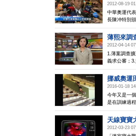
2012-08-19 01
中華奧運代表
長陳冲特別
曾櫟騁，今
容，馬上成
薄熙來調
2012-04-14 07
1.薄案調查
義求公審；3
外資產
挪威奧運
2016-01-18 14
今年又是一
是在訓練過
練影片，瞬
天線寶寶
2012-03-23 07