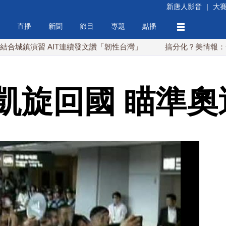
新唐人影音
|
大
直播
新聞
節目
專題
點播
習 AIT連續發文讚「韌性台灣」
搞分化？美情報：普京最快
凱旋回國 瞄準奧