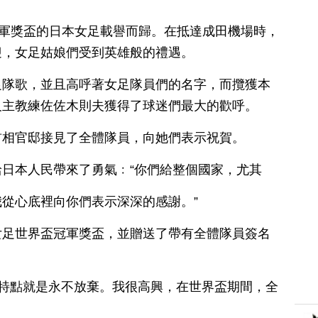
冠軍獎盃的日本女足載譽而歸。在抵達成田機場時，
迎，女足姑娘們受到英雄般的禮遇。
足隊歌，並且高呼著女足隊員們的名字，而攬獲本
及主教練佐佐木則夫獲得了球迷們最大的歡呼。
首相官邸接見了全體隊員，向她們表示祝賀。
日本人民帶來了勇氣﹕“你們給整個國家，尤其
從心底裡向你們表示深深的感謝。”
女足世界盃冠軍獎盃，並贈送了帶有全體隊員簽名
的特點就是永不放棄。我很高興，在世界盃期間，全