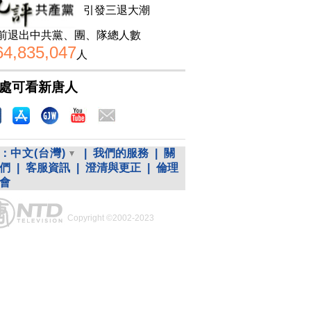
引發三退大潮
前退出中共黨、團、隊總人數
64,835,047
人
處可看新唐人
：
中文(台灣)
|
我們的服務
|
關
們
|
客服資訊
|
澄清與更正
|
倫理
會
Copyright ©2002-2023