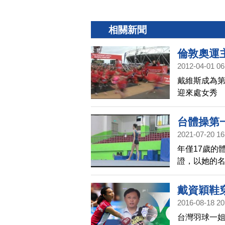
相關新聞
倫敦奧運
2012-04-01 06
戴維斯成為第
迎來處女秀
台體操第
2021-07-20 16
年僅17歲的
證，以她的
為台灣體操史
票，不但是本
戴資穎鞋
體操選手進
2016-08-18 20
台灣羽球一姐