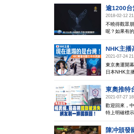
城時，現場
逾120
2018-02-12 21
不曉得觀眾
呢？如果有的
際奧委會表示
開幕式的現場
NHK主
您重回精彩
2021-07-24 21
東京奧運開幕
日本NHK主
相當感動。
場」。
東奧推特
2021-07-27 18
歡迎回來，
特上明確標
後方不僅沒
了一整排中
陳冲頒發