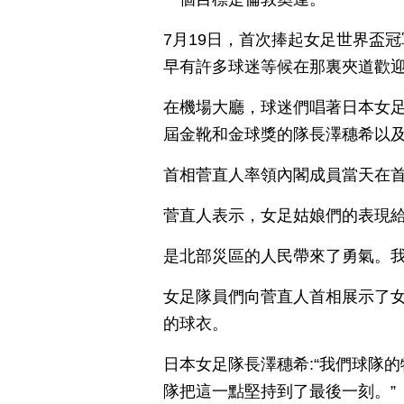
7月19日，首次捧起女足世界盃
早有許多球迷等候在那裏夾道歡
在機場大廳，球迷們唱著日本女
屆金靴和金球獎的隊長澤穗希以
首相菅直人率領內閣成員當天在
菅直人表示，女足姑娘們的表現給
是北部災區的人民帶來了勇氣。我
女足隊員們向菅直人首相展示了
的球衣。
日本女足隊長澤穗希:“我們球隊
隊把這一點堅持到了最後一刻。”