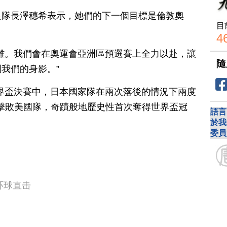
足隊長澤穗希表示，她們的下一個目標是倫敦奧
目
4
難。我們會在奧運會亞洲區預選賽上全力以赴，讓
隨
我們的身影。”
子世界盃決賽中，日本國家隊在兩次落後的情況下兩度
1擊敗美國隊，奇蹟般地歷史性首次奪得世界盃冠
語言
於我
委員
环球直击