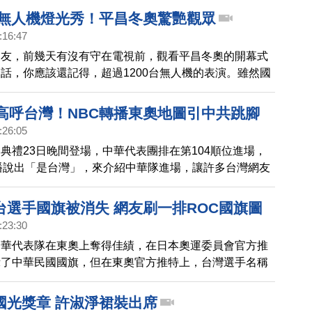
一片歡呼。
0台無人機燈光秀！平昌冬奧驚艷觀眾
:16:47
朋友，前幾天有沒有守在電視前，觀看平昌冬奧的開幕式
話，你應該還記得，超過1200台無人機的表演。雖然國
，1218台無人機的表演，其實是預先錄製的畫面，不過
，依舊有300 架無人機，組成奧運五環的圖案，再次帶
播高呼台灣！NBC轉播東奧地圖引中共跳腳
畫面。
:26:05
典禮23日晚間登場，中華代表團排在第104順位進場，
播說出「是台灣」，來介紹中華隊進場，讓許多台灣網友
另外，也有網友發現，南韓電視台主播也說「台灣選手進
台選手國旗被消失 網友刷一排ROC國旗圖
:23:30
中華代表隊在東奧上奪得佳績，在日本奧運委員會官方推
示了中華民國國旗，但在東奧官方推特上，台灣選手名稱
有國旗，甚至連會旗都沒有。網友見狀直接在留言下方刷
華民國國旗，也引發多國網友討論。
國光獎章 許淑淨裙裝出席