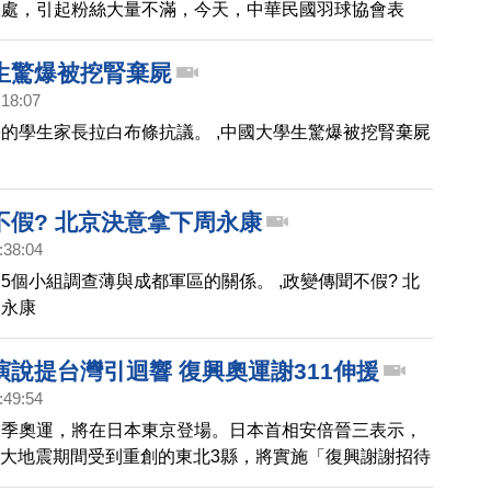
懲處，引起粉絲大量不滿，今天，中華民國羽球協會表
戴資穎回國，到時候再決定是否該懲處。
生驚爆被挖腎棄屍
:18:07
的學生家長拉白布條抗議。 ,中國大學生驚爆被挖腎棄屍
不假? 北京決意拿下周永康
:38:04
5個小組調查薄與成都軍區的關係。 ,政變傳聞不假? 北
周永康
演說提台灣引迴響 復興奧運謝311伸援
:49:54
夏季奧運，將在日本東京登場。日本首相安倍晉三表示，
311大地震期間受到重創的東北3縣，將實施「復興謝謝招待
當安倍晉三提到岩手縣的野田村，將擔任「台灣」的接待