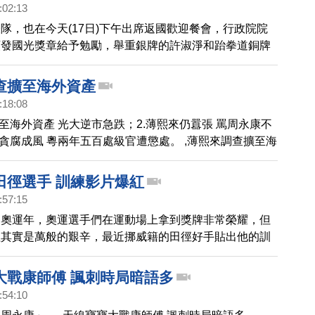
:02:13
隊，也在今天(17日)下午出席返國歡迎餐會，行政院院
頒發國光獎章給予勉勵，舉重銀牌的許淑淨和跆拳道銅牌
天都難得的穿上裙裝現身，許淑淨還露出害羞靦腆的笑
為現場媒體的焦點。
查擴至海外資產
:18:08
擴至海外資產 光大逆市急跌；2.薄熙來仍囂張 罵周永康不
.貪腐成風 粵兩年五百處級官遭懲處。 ,薄熙來調查擴至海
田徑選手 訓練影片爆紅
:57:15
個奧運年，奧運選手們在運動場上拿到獎牌非常榮耀，但
程其實是萬般的艱辛，最近挪威籍的田徑好手貼出他的訓
間在網路上爆紅，讓全世界人對他們的訓練讚嘆不已。
大戰康師傅 諷刺時局暗語多
:54:10