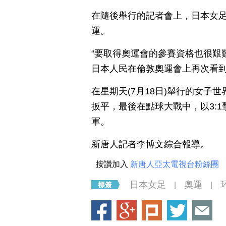
在隨後舉行的記者會上，日本女
運。
“要取得奧運會的參賽資格也很艱
日本人民在倫敦奧運會上再次看到
在星期天(7月18日)舉行的女
扳平，最後在點球大戰中，以3:
軍。
新唐人記者李博文綜合報導。
按讚加入
新唐人亞太電視台粉絲團
日本女足
奧運
|
|