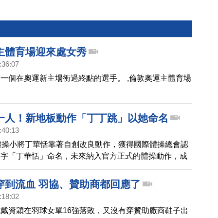
主體育場迎來處女秀
:36:07
一個在奧運新主場衝過終點的選手。 ,倫敦奧運主體育場
一人！新地板動作「丁丁跳」以她命名
:40:13
體操小將丁華恬靠著自創改良動作，獲得國際體操總會認
名字「丁華恬」命名，未來納入官方正式的體操動作，成
上的第一人。她還在亞錦賽成功取得2020東京奧運的門
屆年紀最小體操選手，更是睽違51年來，台灣再有女子
穿到流血 羽協、贊助商都回應了
軍奧運！
:18:02
戴資穎在羽球女單16強落敗，又沒有穿贊助廠商鞋子出