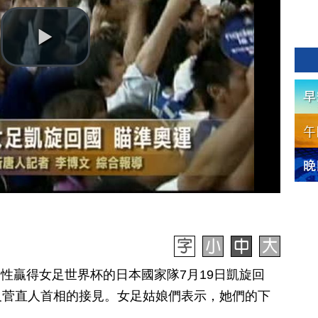
歷史性贏得女足世界杯的日本國家隊7月19日凱旋回
及菅直人首相的接見。女足姑娘們表示，她們的下