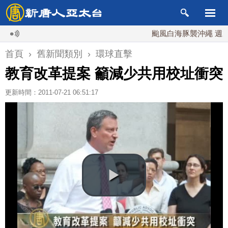
颱風白海豚襲沖繩 週末最近
首頁
›
舊新聞類別
›
環球直擊
教育改革提案 籲減少共用校址衝突
更新時間：2011-07-21 06:51:17