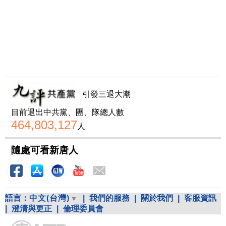
引發三退大潮
目前退出中共黨、團、隊總人數
464,803,127
人
隨處可看新唐人
語言：
中文(台灣)
|
我們的服務
|
關於我們
|
客服資訊
|
澄清與更正
|
倫理委員會