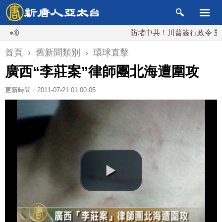
防堵中共！川普簽行政令 對多晶
首頁
›
舊新聞類別
›
環球直擊
廣西“李莊案”律師團北海遭圍攻
更新時間：2011-07-21 01:00:05