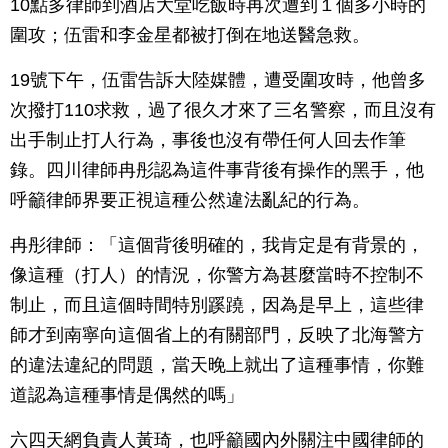
10點多律師到酒店大堂吃飯時再次遭到１個多小時的
圍攻；伍雷和李金星都被打倒在地送醫急救。
19號下午，伍雷告訴大陸媒體，遭受圍攻時，他曾多
次撥打110求救，過了很久才來了三名警察，而且沒有
出手制止打人行為，事後也沒有帶任何人回去作筆
錄。四川律師冉彤認為這件事背後有操作的黑手，他
呼籲律師界要正視這種公然違法亂紀的行為。
冉彤律師：「這個背後明確的，我肯定是有背景的，
像這種（打人）的情況，你警方為甚麼當時不控制不
制止，而且這個時間特別蹊蹺，因為是早上，這些律
師才到南寧向這個省上的有關部門，反映了北海警方
的違法違紀的問題，當天晚上就出了這種事情，你難
道認為這種事情是偶然的嗎」
六四天網負責人黃琦，也呼籲國內外關注中國律師的