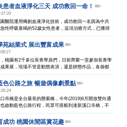
受到影響下，旭富周一上午一開盤，股價跌停，相關賠償
炎患者血液淨化三天 成功救回一命！
復工進度，還需要進一步確認。
:37:20
桃園醫院運用獨創血液淨化技術，成功救回一名因為中共
急性呼吸衰竭的52歲女性患者，這項治療方式，已獲得
式接受，成為全球首例，也是台灣之光。
學苑結業式 展出豐富成果
:08:27
，桃園有2千多位長青學員們，日前齊聚一堂參加長青學
與成果展，現場不管是動態表演，還是靜態作品，各個都
到老、學到老」的長者風範。帶您一起去看看。
藍色公路之旅 暢遊偶像劇景點
:35:24
口吊橋是全台最長的懸索橋，今年(2019)6月開放雙向通
庫也啟動藍色公路行程，民眾可搭船到達新溪口吊橋，不
塞車之苦，又可欣賞湖光山色的景緻。
育成功 桃園休閒區賞花趣