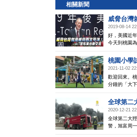
相關新聞
威脅台灣
2019-08-14 22
好，美國近年
今天到桃園為
提到台灣面
並宣布新的
桃園小學
2021-11-02 22
歡迎回來。桃
分鐘的「大
生有更多下
校安排機器
全球第二
2020-12-21 22
全球第二大
警，旭富周一
估火災損失達