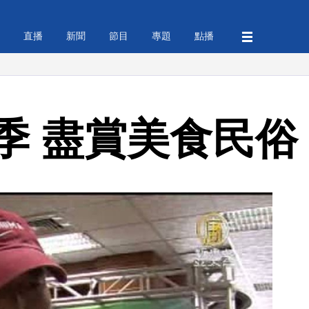
直播
新聞
節目
專題
點播
季 盡賞美食民俗