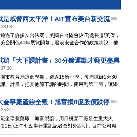
就是威脅西太平洋！AIT宣布美台新交流
:18:03
通過了許多友台法案，美國在台協會(AIT)處長 酈英傑，
美台關係40年展覽開幕，發表安全合作的政策演說；他
臨的軍事等威脅，他強調，威脅台灣就是威脅西太平洋，
美台安全交流計畫。
試辦「大下課計畫」30分鐘運動才藝更盡興
:37:36
園市教育局這個學期，透過15所小學，每周試辦1天30
下課」計畫，把其他節下課的時間，挪用到第二節，讓學
課時間，展開特色活動，像是有學校安排巧固球，有的學
人，還有校園把呼拉圈當成下課活動，相當有創意。
大奎寧廠產線全毀！旭富損8億股價跌停
:25:31
羥氯奎寧製藥廠，旭富製藥，周日桃園工廠發生重大火
(21日)上午七點舉行重訊記者會對外說明，目前公司粗
新台幣8億元，雖然可以獲得保險理賠，不過生產線確定