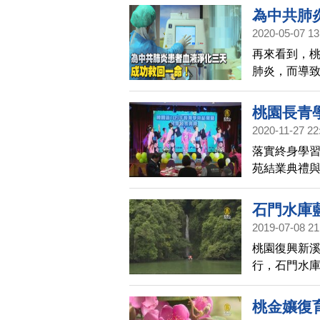
全毀，訂單
為中共肺
損失，還有
2020-05-07 13
再來看到，
肺炎，而導致
國際期刊正
桃園長青
2020-11-27 22
落實終身學習
苑結業典禮
體現出「活
石門水庫
2019-07-08 21
桃園復興新溪
行，石門水
需經台七線
桃金孃復