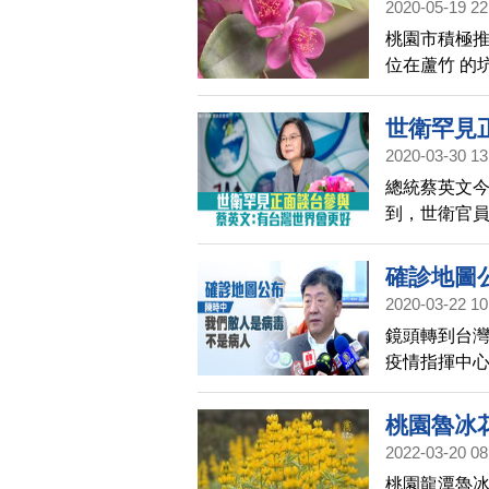
2020-05-19 22
桃園市積極推
位在蘆竹 的
金孃等特色
孃」作為形
世衛罕見
2020-03-30 13
總統蔡英文
到，世衛官
蔡英文表示
確診地圖公
2020-03-22 10
鏡頭轉到台灣
疫情指揮中
桃園聽取防
說，我們共
桃園魯冰
2022-03-20 08
桃園龍潭魯