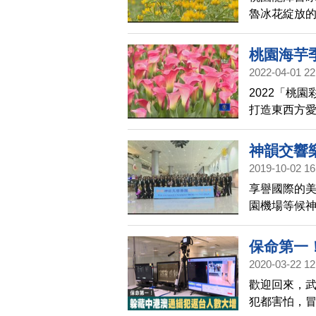
魯冰花綻放的
的地區，有近
文創園區的
桃園海芋
2022-04-01 22
2022「桃
打造東西方愛
顏色，搭配2
芳香浪漫。
神韻交響
2019-10-02 16
享譽國際的
園機場等候
灣，觀眾們
保命第一
2020-03-22 12
歡迎回來，武
犯都害怕，冒