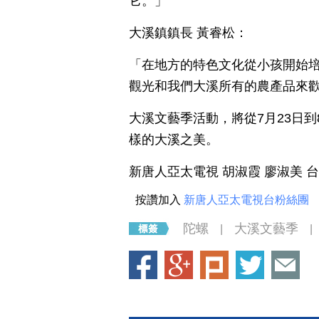
它。」
大溪鎮鎮長 黃睿松：
「在地方的特色文化從小孩開始
觀光和我們大溪所有的農產品來
大溪文藝季活動，將從7月23日
樣的大溪之美。
新唐人亞太電視 胡淑霞 廖淑美 
按讚加入
新唐人亞太電視台粉絲團
陀螺
大溪文藝季
|
|