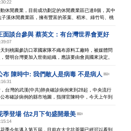
:30:22
動休閒農業，目前成功劃定的休閒農業區已達8個，其中
坑子溪休閒農業區，擁有豐富的茶葉、稻米、綠竹筍、桃
農產，也結合桃園市「一休區一花卉」的政策，將「桃金
象花卉。目前正逢開花季節，帶您一起去賞花。
正面談台參與 蔡英文：有台灣世界會更好
:39:07
今天到桃園參訪口罩國家隊不織布原料工廠時，被媒體問
員，聲明台灣要加入世衛組織，應該要由會員國來決定。
，對全世界來講有台灣參與，醫療體系會更好。
布 陳時中: 我們敵人是病毒 不是病人
:16:31
，台灣的武漢(中共)肺炎確診病例來到28起，中央流行
心公布確診病例的縣市地圖，指揮官陳時中，今天上午到
疫準備工作。陳時中說，希望中央跟地方密切合作，並
同的敵人不是病人，是病毒。
花季登場 估2月下旬盛開最美
:15:14
冰花季今年邁入第五屆，目前在大北坑茶園已經可以看到