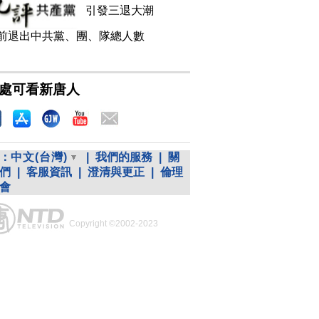
引發三退大潮
前退出中共黨、團、隊總人數
處可看新唐人
：
中文(台灣)
|
我們的服務
|
關
們
|
客服資訊
|
澄清與更正
|
倫理
會
Copyright ©2002-2023