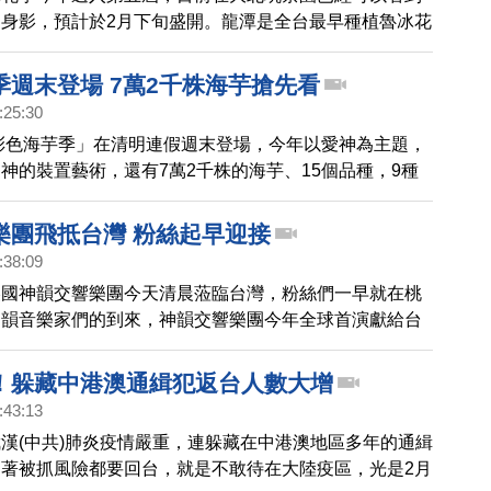
身影，預計於2月下旬盛開。龍潭是全台最早種植魯冰花
15公頃的金黃魯冰花，分布於大北坑休閒農業區及和窯
茶園間，民眾可以把握時間到龍潭食茶賞花。
季週末登場 7萬2千株海芋搶先看
:25:30
園彩色海芋季」在清明連假週末登場，今年以愛神為主題，
神的裝置藝術，還有7萬2千株的海芋、15個品種，9種
萬株百合、香水百合等花卉，邀請遊客在繽紛花海，感受
樂團飛抵台灣 粉絲起早迎接
:38:09
美國神韻交響樂團今天清晨蒞臨台灣，粉絲們一早就在桃
神韻音樂家們的到來，神韻交響樂團今年全球首演獻給台
感謝純善純美，正面能量的演出。
！躲藏中港澳通緝犯返台人數大增
:43:13
漢(中共)肺炎疫情嚴重，連躲藏在中港澳地區多年的通緝
著被抓風險都要回台，就是不敢待在大陸疫區，光是2月