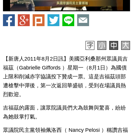
【新唐人2011年8月2日訊】美國亞利桑那州眾議員吉
福茲（Gabrielle Giffords ）星期一（8月1日）為國債
上限和削減赤字協議投下贊成一票。這是吉福茲頭部
遭槍擊中彈後，第一次返回華盛頓，受到在場議員熱
烈歡迎。
吉福茲的露面，讓眾院議員們大為鼓舞與驚喜，紛紛
為她鼓掌打氣。
眾議院民主黨領袖佩洛西（ Nancy Pelosi ）稱讚吉福