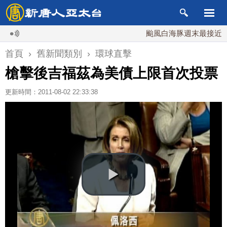
颱風白海豚週末最接近台灣
首頁
›
舊新聞類別
›
環球直擊
槍擊後吉福茲為美債上限首次投票
更新時間：2011-08-02 22:33:38