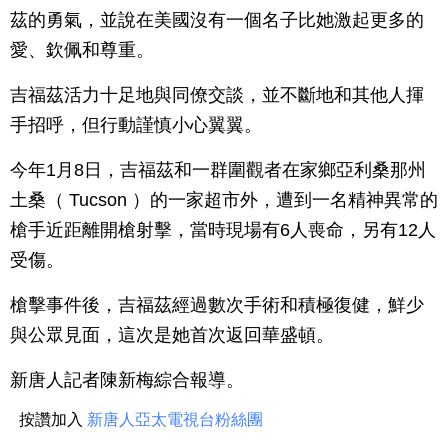
茲的勇氣，並說在美國沒有一個名子比她激起更多的
愛、欽佩和尊重。
吉福茲活力十足地與同僚交談，並不斷地和其他人揮
手招呼，但行動謹慎小心翼翼。
今年1月8日，吉福茲和一群圍觀者在家鄉亞利桑那州
土桑（ Tucson ）的一家超市外，遭到一名精神異常的
槍手近距離開槍射擊，當時現場有6人喪命，另有12人
受傷。
槍擊事件後，吉福茲經過數次手術和積極復健，鮮少
與公眾見面，這次是她首次返回華盛頓。
新唐人記者陳新梅綜合報導。
按讚加入
新唐人亞太電視台粉絲團