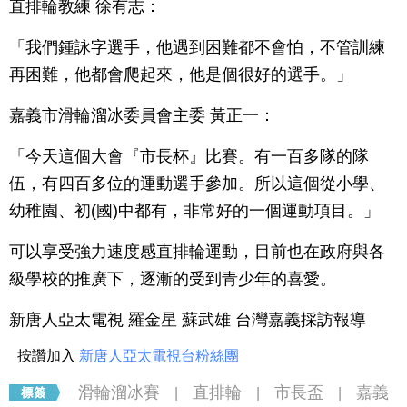
直排輪教練 徐有志：
「我們鍾詠字選手，他遇到困難都不會怕，不管訓練
再困難，他都會爬起來，他是個很好的選手。」
嘉義市滑輪溜冰委員會主委 黃正一：
「今天這個大會『市長杯』比賽。有一百多隊的隊
伍，有四百多位的運動選手參加。所以這個從小學、
幼稚園、初(國)中都有，非常好的一個運動項目。」
可以享受強力速度感直排輪運動，目前也在政府與各
級學校的推廣下，逐漸的受到青少年的喜愛。
新唐人亞太電視 羅金星 蘇武雄 台灣嘉義採訪報導
按讚加入
新唐人亞太電視台粉絲團
滑輪溜冰賽
直排輪
市長盃
嘉義
|
|
|