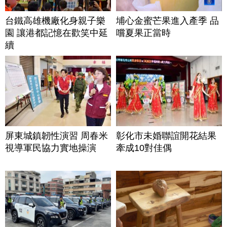
台鐵高雄機廠化身親子樂
埔心金蜜芒果進入產季 品
園 讓港都記憶在歡笑中延
嚐夏果正當時
續
屏東城鎮韌性演習 周春米
彰化市未婚聯誼開花結果
視導軍民協力實地操演
牽成10對佳偶