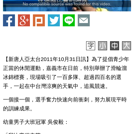
No compatible source was found for this video.
【新唐人亞太台2011年10月31日訊】為了提倡青少年
正當的休閒運動，嘉義市在日前，特別舉辦了滑輪溜
冰錦標賽，現場吸引了一百多隊、超過四百名的選
手，一起在中台灣涼爽的天氣中，追風競速。
一個接一個，選手奮力快速向前衝刺，努力展現平時
的訓練成果。
幼童男子大班冠軍 吳俊毅：