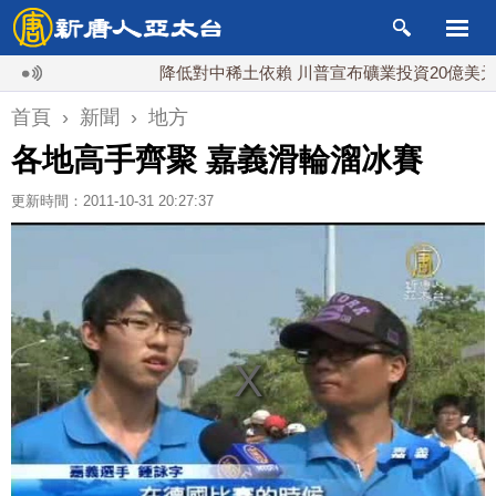
降低對中稀土依賴 川普宣布礦業投資20億美元
首頁
›
新聞
›
地方
各地高手齊聚 嘉義滑輪溜冰賽
更新時間：2011-10-31 20:27:37