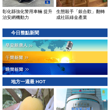
彰化縣強化警用車輛 提升
生態殺手「銀合歡」翻轉
治安網機動力
成社區綠金產業
今日整點新聞
地方一週最 HOT