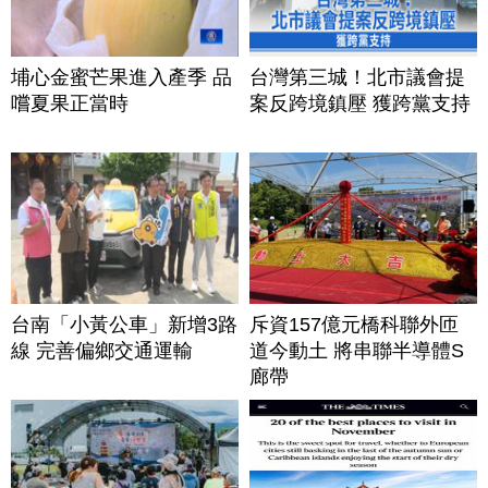
埔心金蜜芒果進入產季 品
台灣第三城！北市議會提
嚐夏果正當時
案反跨境鎮壓 獲跨黨支持
台南「小黃公車」新增3路
斥資157億元橋科聯外匝
線 完善偏鄉交通運輸
道今動土 將串聯半導體S
廊帶