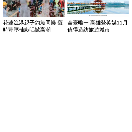
花蓮漁港親子釣魚同樂 羅
全臺唯一 高雄登英媒11月
時豐壓軸獻唱掀高潮
值得造訪旅遊城市