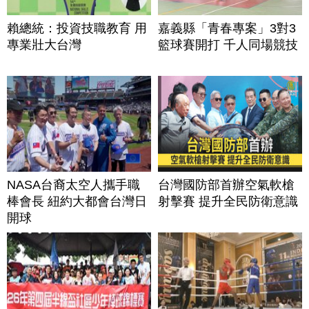
賴總統：投資技職教育 用
嘉義縣「青春專案」3對3
專業壯大台灣
籃球賽開打 千人同場競技
NASA台裔太空人攜手職
台灣國防部首辦空氣軟槍
棒會長 紐約大都會台灣日
射擊賽 提升全民防衛意識
開球