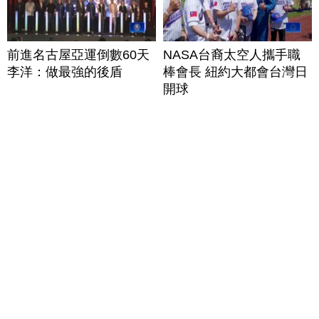
前進名古屋亞運倒數60天
NASA台裔太空人攜手職
李洋：做最強的後盾
棒會長 紐約大都會台灣日
開球