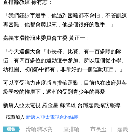
直排輪教練 徐有志：
「我們鍾詠字選手，他遇到困難都不會怕，不管訓練
再困難，他都會爬起來，他是個很好的選手。」
嘉義市滑輪溜冰委員會主委 黃正一：
「今天這個大會『市長杯』比賽。有一百多隊的隊
伍，有四百多位的運動選手參加。所以這個從小學、
幼稚園、初(國)中都有，非常好的一個運動項目。」
可以享受強力速度感直排輪運動，目前也在政府與各
級學校的推廣下，逐漸的受到青少年的喜愛。
新唐人亞太電視 羅金星 蘇武雄 台灣嘉義採訪報導
按讚加入
新唐人亞太電視台粉絲團
滑輪溜冰賽
直排輪
市長盃
嘉義
|
|
|