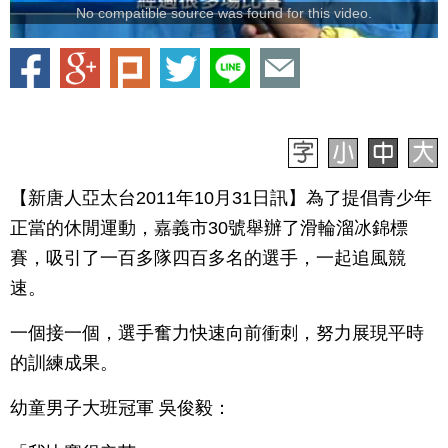
No compatible source was found for this video.
【新唐人亞太台2011年10月31日訊】為了提倡青少年
正當的休閒運動，嘉義市30號舉辦了滑輪溜冰錦標
賽，吸引了一百多隊四百多名的選手，一起追風競
速。
一個接一個，選手奮力快速向前衝刺，努力展現平時
的訓練成果。
幼童男子大班冠軍 吳俊毅：