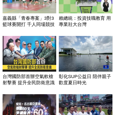
嘉義縣「青春專案」3對3
賴總統：投資技職教育 用
籃球賽開打 千人同場競技
專業壯大台灣
台灣國防部首辦空氣軟槍
彰化SUP公益日 陪伴親子
射擊賽 提升全民防衛意識
歡度夏日時光