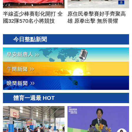
半線盃少棒賽彰化開打 全
原住民拳擊賽好手齊聚高
國32隊570名小將競技
雄 原拳出擊 無所畏懼
今日整點新聞
體育一週最 HOT