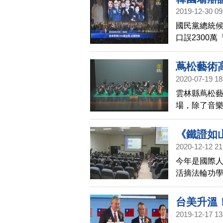
2019-12-30 09
國民黨總統候
口誤2300
場再次受質
蔦松藝術高
2020-07-19 18
雲林縣蔦松藝
場，除了音
精彩的演出
《鐵證如
2020-12-12 21
今年是國際人
活摘法輪功學
山》影片放
責中共活摘器
台美升溫
2019-12-17 13