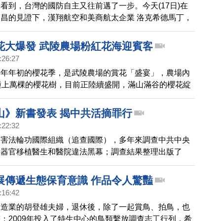
看到，台灣的國防自主又往前邁了一步。今天(17日)在
昌的見證下，漢翔航空和美商航太企業 洛克希德馬丁，
中心為目標的策略合作協議，雙方將共同推動台灣成為
亞太維修中心。
花大爆發 武陵農場粉紅花海迎賓客
:26:27
每年年初的櫻花季，是武陵農場的賞花「盛宴」，農場內
種上萬棵的櫻花樹，目前正陸續盛開，滿山滿谷的櫻花綻
多遊客上山走春。
山》新書發表 揭中共活摘罪行
:22:32
迫害法輪功國際組織（追查國際），多年來調查中共中央
陸器官移植醫生和醫院違法黑幕；調查結果整理出版了
第一部和第二部書籍及摘要影片。11日，在台灣台中市
宮，舉行新書發表會、並且贈書，希望台灣民眾瞭解中共
展傳遞生態保育意識 作品令人驚豔
學員器官的罪行，仍在繼續。
:16:42
製造業的胡登雄夫婦，退休後，除了一起賞鳥、拍鳥，也
；2009年投入了特生中心的鳥類繫放調查志工行列，希