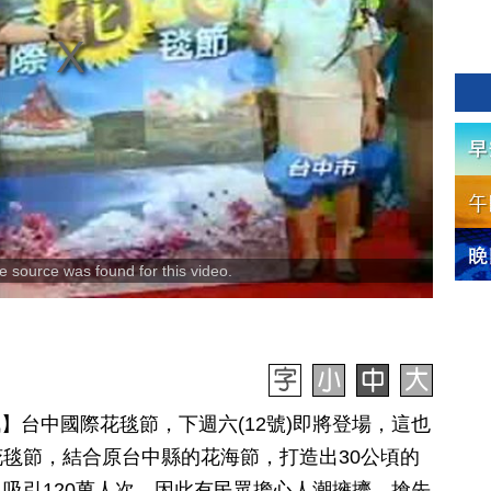
 source was found for this video.
日訊】台中國際花毯節，下週六(12號)即將登場，這也
毯節，結合原台中縣的花海節，打造出30公頃的
吸引120萬人次，因此有民眾擔心人潮擁擠，搶先