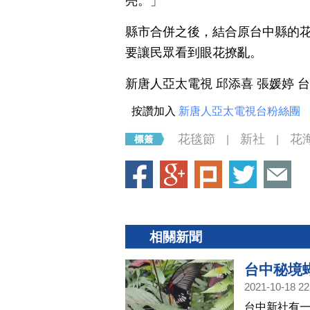
亮。」
縣市合併之後，結合原台中縣的花
要讓民眾看到眼花撩亂。
新唐人亞太電視 邱添喜 張媛婷 
按讚加入
新唐人亞太電視台粉絲團
花毯節
新社
花
|
|
相關新聞
台中秘境
2021-10-18 22
台中新社有一