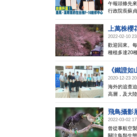
午報頭條先來
行政院長蘇貞
簽署以維修
F16戰機的
上萬株櫻
2022-02-10 23
歡迎回來。
種植多達20
放，吸引許
《鐵證如
2020-12-23 20
海外的追查
高層，及大
《鐵證如山》
豐原的樂天
飛鳥攝影
活摘法輪功
2022-03-02 17
曾從事航空
關注鳥類生態