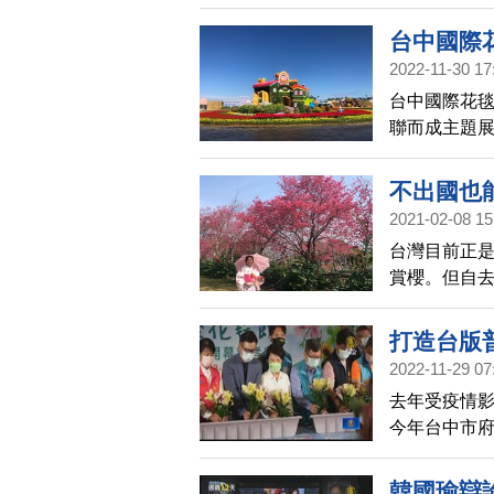
在11月9日
台中國際花
2022-11-30 17
台中國際花毯
聯而成主題展
草花，療癒
不出國也
2021-02-08 15
台灣目前正
賞櫻。但自
盛開，景色
打造台版
2022-11-29 07
去年受疫情影
今年台中市
斯，並結合
韓國瑜辯論