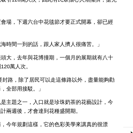
置會場，下週六台中花毯節才要正式開幕，卻已經
花海時間一到的話，跟人家人擠人很痛苦。」
很頭大，去年與花博撞期，一個月的展期就有八十
120萬人次。
要封路，除了居民可以走這條路以外，盡量能夠勸
海，全部用接駁。」
也是主題之一，入口就是珍珠奶茶的花藝設計，今
預計兩週後，才會達到花種盛開期。
菊，今年規劃這樣，它的色彩美學來講真的很漂