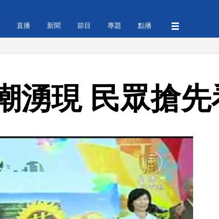
直播
新聞
節目
專題
點播
潮湧現 民眾搶先