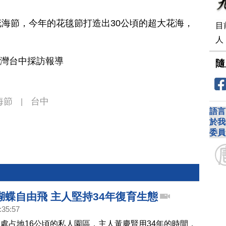
海節，今年的花毯節打造出30公頃的超大花海，
目
人
台灣台中採訪報導
隨
海節
台中
|
語言
於我
委員
蝴蝶自由飛 主人堅持34年復育生態
:35:57
處占地16公頃的私人園區，主人黃慶賢用34年的時間，