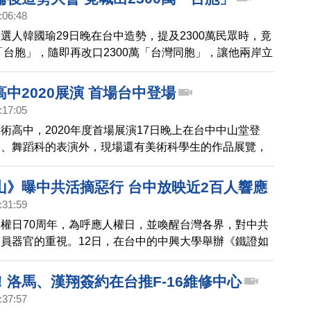
:06:48
選人韓國瑜29日晚在台中造勢，提及2300萬民眾時，竟
萬「台胞」，隨即再改口2300萬「台灣同胞」，讓他兩岸立
疑。
中2020展演 首場台中登場
:17:05
術高中，2020年度首場展演17日晚上在台中中山堂登
樂、舞蹈科的表演外，現場還有美術科學生的作品展覽，
和專業的素質，令觀眾讚賞不已。
山》曝中共活摘惡行 台中放映近2百人響應
:31:59
權日70周年，為呼應人權日，並喚醒台灣各界，對中共
員器官的重視。12日，在台中的中興大學舉辦《鐵證如
映及新書發表會，多位學界醫界先進到場為人權發聲，譴
官的惡行，近200人到場響應。
！洛馬、漢翔簽約在台推F-16維修中心
:37:57