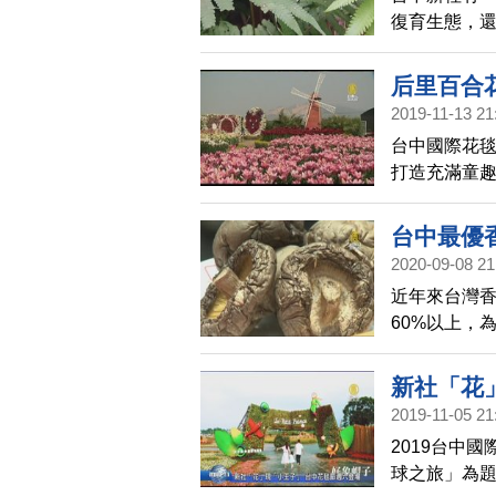
復育生態，
不清的大鳳
后里百合
2019-11-13 21
台中國際花
打造充滿童趣
社花市也在
不少外國遊
台中最優香
2020-09-08 21
近年來台灣
60%以上，
辦第11屆香
霸鍍金。
新社「花
2019-11-05 21
2019台中
球之旅」為