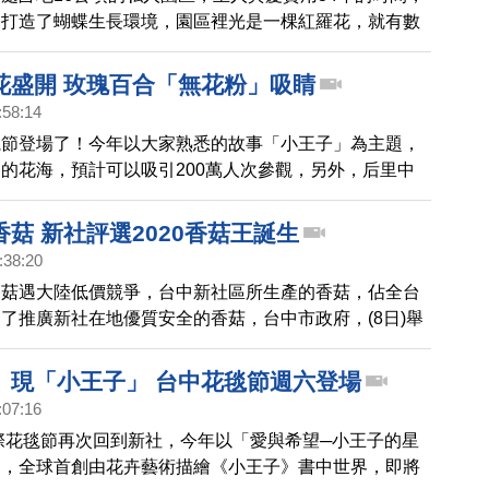
還打造了蝴蝶生長環境，園區裡光是一棵紅羅花，就有數
蝶，一起來看看。
花盛開 玫瑰百合「無花粉」吸睛
:58:14
毯節登場了！今年以大家熟悉的故事「小王子」為主題，
的花海，預計可以吸引200萬人次參觀，另外，后里中
這個季節推出百合花海，引進台灣少見的玫瑰百合，吸引
客。
菇 新社評選2020香菇王誕生
:38:20
香菇遇大陸低價競爭，台中新社區所生產的香菇，佔全台
為了推廣新社在地優質安全的香菇，台中市政府，(8日)舉
菇評選活動，而冠軍得主，從400菇農中脫穎而出，二連
」現「小王子」 台中花毯節週六登場
:07:16
國際花毯節再次回到新社，今年以「愛與希望─小王子的星
題，全球首創由花卉藝術描繪《小王子》書中世界，即將