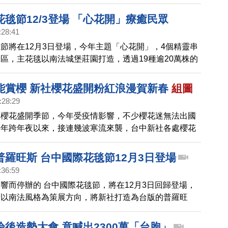
登場，希望帶給民眾視覺與心靈的雙重體驗
毯節12/3登場 「心花開」療癒民眾
:28:41
節將在12月3日登場，今年主題「心花開」，4個精靈串
區，主花毯以南法城堡莊園打造，透過19種逾20萬株的
民眾因疫情而紛亂的心。
能賞櫻 新社櫻花盛開粉紅浪漫賀新春
組圖
:28:29
是櫻花盛開季節，今年受疫情影響，不少櫻花迷無法出國
去年跨年夜以來，接連幾波寒流來襲，台中新社各處櫻花
美不勝收！
普羅旺斯 台中國際花毯節12月3日登場
:36:59
響而停辦的 台中國際花毯節，將在12月3日回歸登場，
府以南法風格為策展方向，將新社打造為台版的普羅旺
民宿業者等多個公協會，希望在疫後好好拼經濟。
後造勢大會 竟喊出2300萬「台胞」