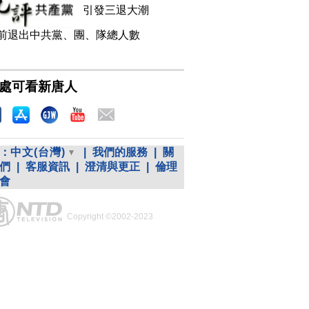
引發三退大潮
前退出中共黨、團、隊總人數
處可看新唐人
：
中文(台灣)
|
我們的服務
|
關
們
|
客服資訊
|
澄清與更正
|
倫理
會
Copyright ©2002-2023