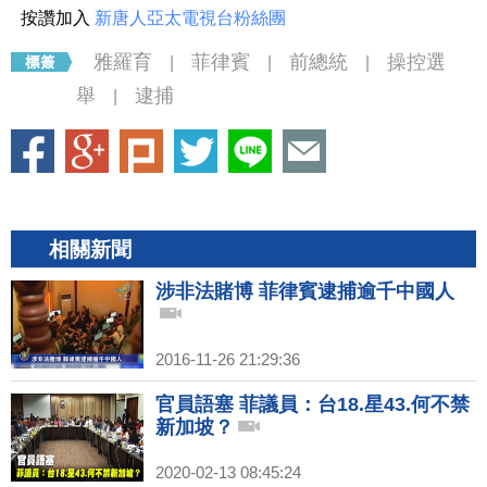
按讚加入
新唐人亞太電視台粉絲團
雅羅育
菲律賓
前總統
操控選
|
|
|
舉
逮捕
|
相關新聞
涉非法賭博 菲律賓逮捕逾千中國人
2016-11-26 21:29:36
官員語塞 菲議員：台18.星43.何不禁
新加坡？
2020-02-13 08:45:24