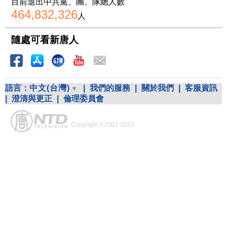
目前退出中共黨、團、隊總人數
464,832,326
人
隨處可看新唐人
語言：
中文(台灣)
|
我們的服務
|
關於我們
|
客服資訊
|
澄清與更正
|
倫理委員會
Copyright ©2002-2023