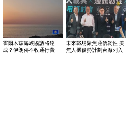
霍爾木茲海峽協議將達
未來戰場聚焦通信韌性 美
成？伊朗傳不收通行費
無人機優勢計劃台廠列入