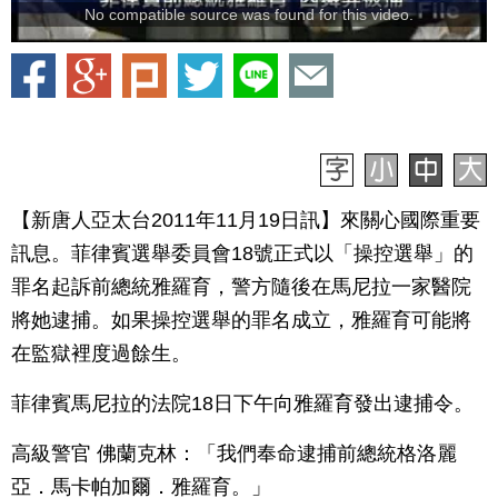
No compatible source was found for this video.
【新唐人亞太台2011年11月19日訊】來關心國際重要
訊息。菲律賓選舉委員會18號正式以「操控選舉」的
罪名起訴前總統雅羅育，警方隨後在馬尼拉一家醫院
將她逮捕。如果操控選舉的罪名成立，雅羅育可能將
在監獄裡度過餘生。
菲律賓馬尼拉的法院18日下午向雅羅育發出逮捕令。
高級警官 佛蘭克林：「我們奉命逮捕前總統格洛麗
亞．馬卡帕加爾．雅羅育。」