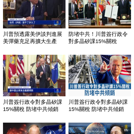
川普預透露美伊談判進展
防堵中共！川普簽行政令
美彈藥充足再擴大生產
對多晶矽課15%關稅
川普簽行政令對多晶矽課
川普簽行政令對多晶矽課
15%關稅 防堵中共傾銷
15%關稅 防堵中共傾銷