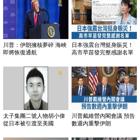
川普：伊朗擁核夢碎 海峽
日本強震台灣挺身賑災！
即將恢復通航
高市早苗發完整感謝名單
太子集團二號人物胡小偉
川普戴維營內閣會議 預告
從日本被引渡至美國
數週內重擊伊朗