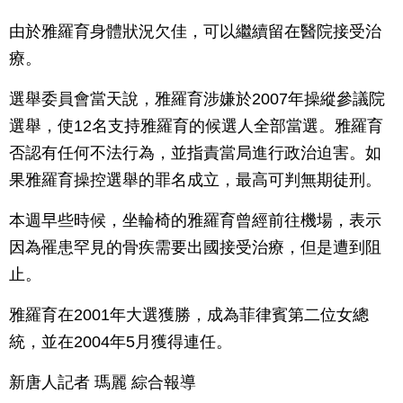
由於雅羅育身體狀況欠佳，可以繼續留在醫院接受治
療。
選舉委員會當天說，雅羅育涉嫌於2007年操縱參議院
選舉，使12名支持雅羅育的候選人全部當選。雅羅育
否認有任何不法行為，並指責當局進行政治迫害。如
果雅羅育操控選舉的罪名成立，最高可判無期徒刑。
本週早些時候，坐輪椅的雅羅育曾經前往機場，表示
因為罹患罕見的骨疾需要出國接受治療，但是遭到阻
止。
雅羅育在2001年大選獲勝，成為菲律賓第二位女總
統，並在2004年5月獲得連任。
新唐人記者 瑪麗 綜合報導