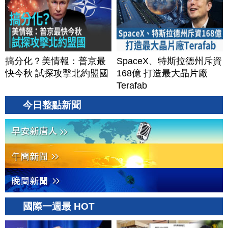
搞分化？美情報：普京最
SpaceX、特斯拉德州斥資
快今秋 試探攻擊北約盟國
168億 打造最大晶片廠
Terafab
今日整點新聞
國際一週最 HOT