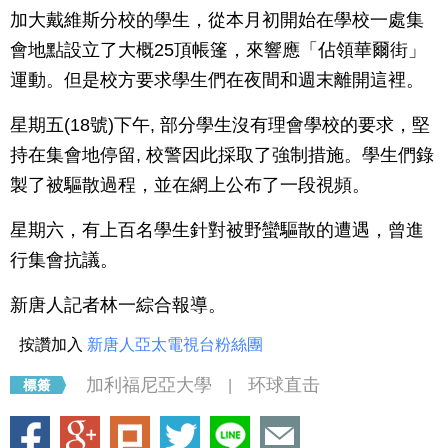
加大戴維斯分校的學生，從本月初開始在學校一處集
會地點設立了大概25頂帳篷，來響應「佔領華爾街」
運動。但是校方要求學生們在夜間和週末離開這裡。
星期五(18號)下午, 部分學生沒有理會學校的要求，堅
持在集會地停留, 校警因此採取了強制措施。學生們錄
製了被驅散過程，並在網上公布了一段視頻。
星期六，有上百名學生針對被野蠻驅散的遭遇，曾進
行集會抗議。
新唐人記者林一綜合報導。
按讚加入
新唐人亞太電視台粉絲團
加利福尼亞大學
环球直击
|