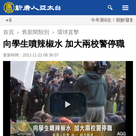
今年第6次！朝鮮發射彈道導
首頁
›
舊新聞類別
›
環球直擊
向學生噴辣椒水 加大兩校警停職
更新時間：2011-11-21 08:36:07