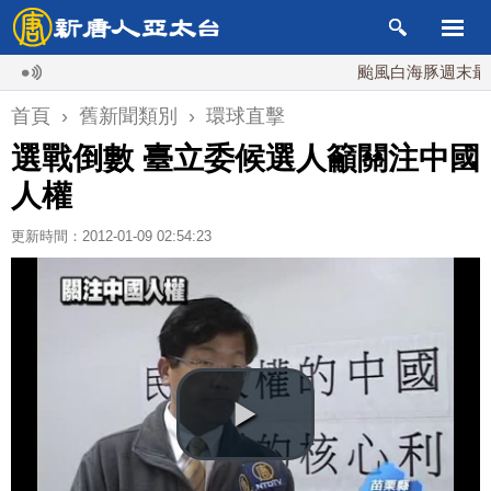
颱風白海豚週末最接近
首頁
›
舊新聞類別
›
環球直擊
選戰倒數 臺立委候選人籲關注中國
人權
更新時間：2012-01-09 02:54:23