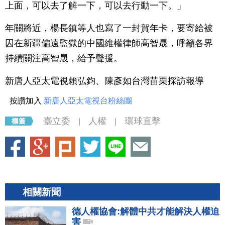
上面，可以去了解一下，可以去行動一下。」
年關將近，楊長鎮等人也寫了一封賀年卡，要寄給被
囚在新疆偏遠監獄的中國維權律師高智晟，呼籲各界
持續關注高智晟，給予聲援。
新唐人亞太電視賴弘鈞、陳彥如台灣苗栗採訪報導
按讚加入
新唐人亞太電視台粉絲團
臺立委
人權
環球直擊
|
|
相關新聞
德人權協會:解體中共才能解決人權迫
害