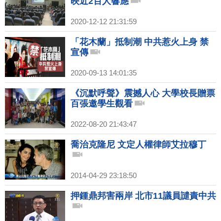
映近2百人響應
2020-12-12 21:31:59
「花木蘭」抵制潮 中共惹火上身 禁
宣傳
2020-09-13 14:01:35
《沉默呼聲》震撼人心 大學校長贈票
百張邀學生觀看
2022-08-20 21:43:47
喬治克隆尼 文定人權律師艾拉穆丁
2014-04-29 23:18:50
押鍾鼎邦害兩岸 北市11議員譴責中共