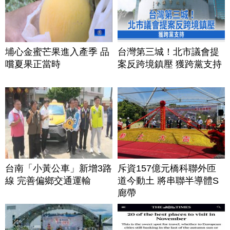
埔心金蜜芒果進入產季 品
台灣第三城！北市議會提
嚐夏果正當時
案反跨境鎮壓 獲跨黨支持
台南「小黃公車」新增3路
斥資157億元橋科聯外匝
線 完善偏鄉交通運輸
道今動土 將串聯半導體S
廊帶