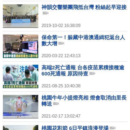
神韻交響樂團飛抵台灣 粉絲起早迎接
2019-10-02 16:38:09
保命第一！躲藏中港澳通緝犯返台人
數大增
2020-03-22 12:43:13
高端2死亡通報 台各疫苗累積接種逾
600死通報 原因待查
2021-08-25 10:40:38
桃園牛年小提燈亮相 燈會取消由里長
轉送
2021-02-17 13:02:47
桃園花彩節 6日平鎮浪漫登場