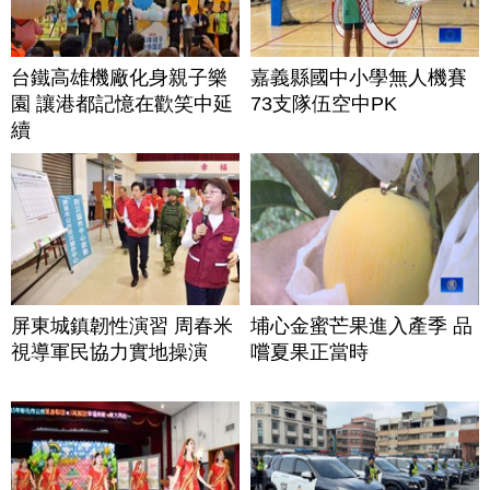
台鐵高雄機廠化身親子樂
嘉義縣國中小學無人機賽
園 讓港都記憶在歡笑中延
73支隊伍空中PK
續
屏東城鎮韌性演習 周春米
埔心金蜜芒果進入產季 品
視導軍民協力實地操演
嚐夏果正當時