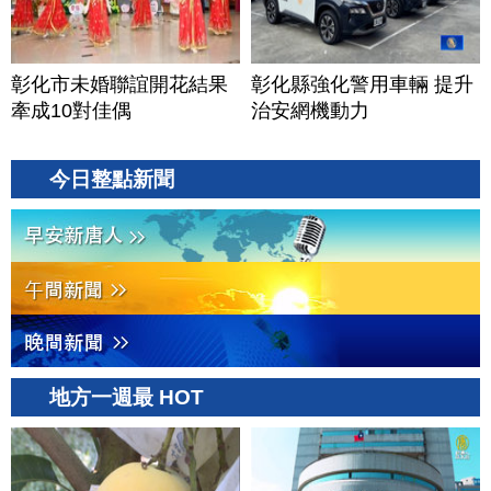
彰化市未婚聯誼開花結果
彰化縣強化警用車輛 提升
牽成10對佳偶
治安網機動力
今日整點新聞
地方一週最 HOT