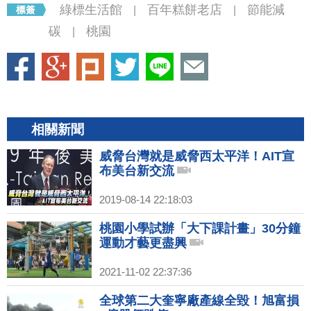
綠標生活館
百年糕餅老店
節能減
|
|
碳
桃園
|
相關新聞
威脅台灣就是威脅西太平洋！AIT宣
布美台新交流
2019-08-14 22:18:03
桃園小學試辦「大下課計畫」30分鐘
運動才藝更盡興
2021-11-02 22:37:36
全球第二大奎寧廠產線全毀！旭富損