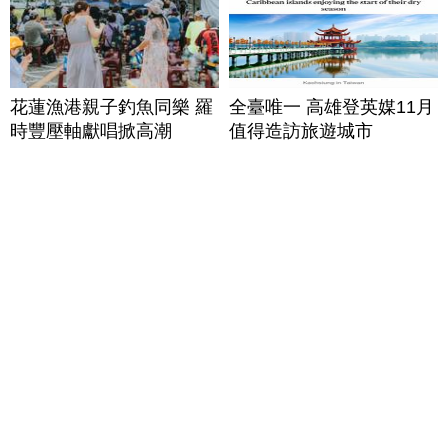
花蓮漁港親子釣魚同樂 羅
全臺唯一 高雄登英媒11月
時豐壓軸獻唱掀高潮
值得造訪旅遊城市