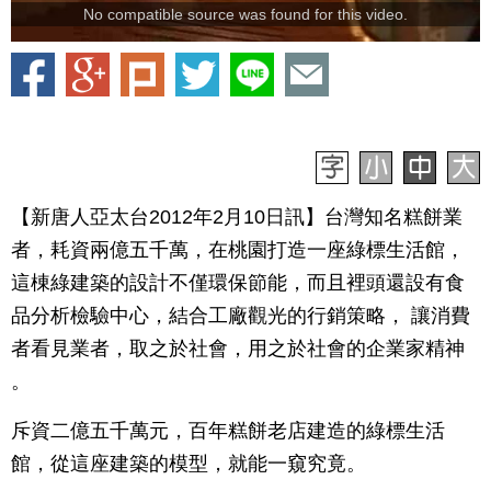
No compatible source was found for this video.
【新唐人亞太台2012年2月10日訊】台灣知名糕餅業
者，耗資兩億五千萬，在桃園打造一座綠標生活館，
這棟綠建築的設計不僅環保節能，而且裡頭還設有食
品分析檢驗中心，結合工廠觀光的行銷策略， 讓消費
者看見業者，取之於社會，用之於社會的企業家精神
。
斥資二億五千萬元，百年糕餅老店建造的綠標生活
館，從這座建築的模型，就能一窺究竟。