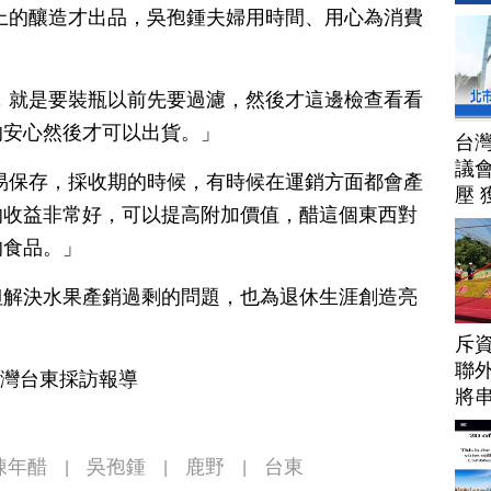
上的釀造才出品，吳孢鍾夫婦用時間、用心為消費
，就是要裝瓶以前先要過濾，然後才這邊檢查看看
的安心然後才可以出貨。」
台
議
易保存，採收期的時候，有時候在運銷方面都會產
壓 
的收益非常好，可以提高附加價值，醋這個東西對
的食品。」
但解決水果產銷過剩的問題，也為退休生涯創造亮
斥資
聯
台灣台東採訪報導
將
帶
陳年醋
吳孢鍾
鹿野
台東
|
|
|