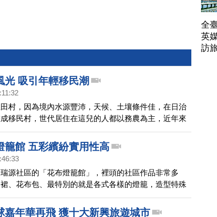
全臺
英媒
訪
風光 吸引年輕移民潮
:11:32
龍田村，因為境內水源豐沛，天候、土壤條件佳，在日治
畫成移民村，世代居住在這兒的人都以務農為主，近年來
及當地人的努力下，改善聯外道路、興建遊憩設施，慢慢
些外地的年輕人到這來定居，過著慢活的生活。
燈籠館 五彩繽紛實用性高
:46:33
野瑞源社區的「花布燈籠館」，裡頭的社區作品非常多
圍裙、花布包、最特別的就是各式各樣的燈籠，造型特殊
也表達了客家「硬頸」精神。
球嘉年華再飛 獲十大新興旅遊城市