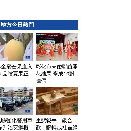
地方今日熱門
心金蜜芒果進入
彰化市未婚聯誼開
 品嚐夏果正
花結果 牽成10對
時
佳偶
化縣強化警用車
生態殺手「銀合
提升治安網機
歡」翻轉成社區綠