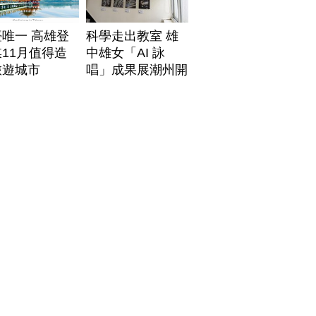
唯一 高雄登
科學走出教室 雄
11月值得造
中雄女「AI 詠
旅遊城市
唱」成果展潮州開
展