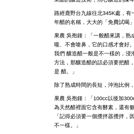
路經鹿野台九線往北345K處，
年醋的名稱，大大的「免費試喝
果農 吳孢鍾：「一般醋來講，熟
嚨、不會嗆鼻，它的口感才會好。
我們 釀造醋一般是不一樣的，浸
方法，那釀造醋的話必須要把醋
是 醋。」
除了熟成時間的長短，沖泡比例
果農 吳孢鍾：「100cc以後加3
為天然醋裡面它含有酵素，還有
「記得必須要一個攪拌器攪拌，
不一樣。」