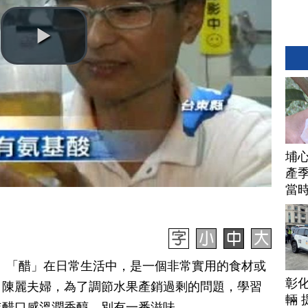
埔
產季
當
日訊】「醋」在日常生活中，是一個非常實用的食材或
彰
、陳麗夫婦，為了調節水果產銷過剩的問題，學習
輛 
年醋口感溫潤香醇，別有一番滋味。