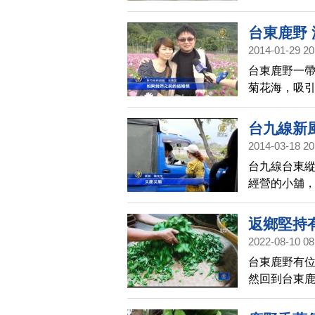
讓鱸魚肉質
讓我們帶大
台東鹿野
2014-01-29 20
台東鹿野一
菊花海，吸
台九線新
2014-03-18 20
台九線台東
經營的小舖
買，成為當
返鄉堅持
2022-08-10 08
台東鹿野有
然回到台東
家一起去看