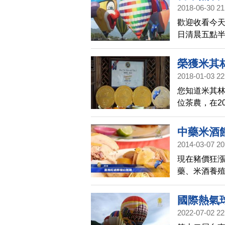
2018-06-30 21
歡迎收看今天
日清晨五點
阿美族祈福舞
繽紛。
榮獲米其
2018-01-03 22
您知道米其
位茶農，在2
榮，堪稱台
中藥米酒
2014-03-07 20
現在豬價狂
藥、米酒養
色，口感多
國際熱氣
2022-07-02 22