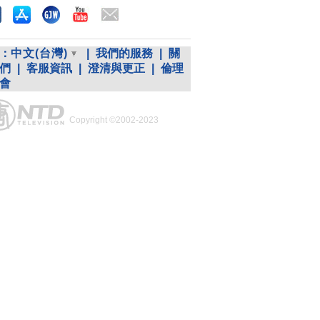
：
中文(台灣)
|
我們的服務
|
關
們
|
客服資訊
|
澄清與更正
|
倫理
會
Copyright ©2002-2023