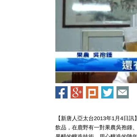
【新唐人亞太台2013年1月4
飲品，在鹿野有一對果農吳孢鍾
果醋的釀造技術，用心釀造的陳