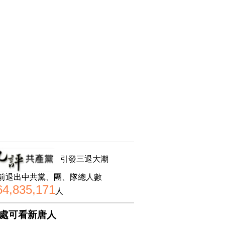
引發三退大潮
前退出中共黨、團、隊總人數
64,835,171
人
處可看新唐人