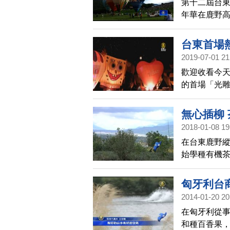
第十二屆台東
年華在鹿野
望用熱氣球
台東首場
2019-07-01 21
歡迎收看今天的
的首場「光雕
麗的燈光照
眾驚呼連連
無心插柳
2018-01-08 19
在台東鹿野
始學種有機
匈牙利台
2014-01-20 20
在匈牙利從
和種百香果