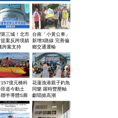
灣第三城！北市
台南「小黃公車」
會提案反跨境鎮
新增3路線 完善偏
獲跨黨支持
鄉交通運輸
157億元橋科
花蓮漁港親子釣魚
外匝道今動土
同樂 羅時豐壓軸
串聯半導體S廊
獻唱掀高潮