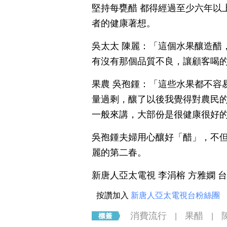
堅持每甕醋 都得經過至少六年以
者的健康著想。
吳太太 陳麗：「這個水果釀造醋
有沒有那個品質不良，讓顧客喝
果農 吳孢鍾：「這些水果都不容
量過剩，釀了以後我覺得對農民
一般來講，大部份是很健康很好
吳孢鍾夫婦用心釀好「醋」，不
麗的第二春。
新唐人亞太電視 李涓榕 方雅嫻 
按讚加入
新唐人亞太電視台粉絲團
消費流行
果醋
|
|