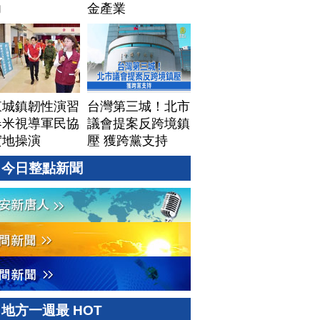
力
金產業
東城鎮韌性演習
台灣第三城！北市
春米視導軍民協
議會提案反跨境鎮
實地操演
壓 獲跨黨支持
今日整點新聞
地方一週最 HOT