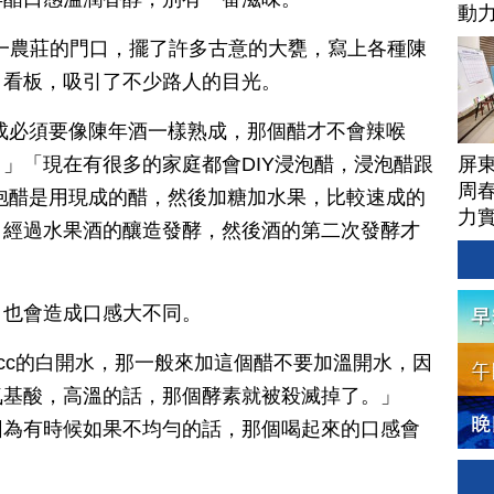
動
有一農莊的門口，擺了許多古意的大甕，寫上各種陳
」看板，吸引了不少路人的目光。
成必須要像陳年酒一樣熟成，那個醋才不會辣喉
屏
」「現在有很多的家庭都會DIY浸泡醋，浸泡醋跟
周
泡醋是用現成的醋，然後加糖加水果，比較速成的
力
，經過水果酒的釀造發酵，然後酒的第二次發酵才
，也會造成口感大不同。
00cc的白開水，那一般來加這個醋不要加溫開水，因
氨基酸，高溫的話，那個酵素就被殺滅掉了。」
因為有時候如果不均勻的話，那個喝起來的口感會