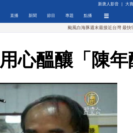
新唐人影音
|
大
直播
新聞
節目
專題
點播
颱風白海豚週末最接近台灣 最快9日可能
 用心醞釀「陳年