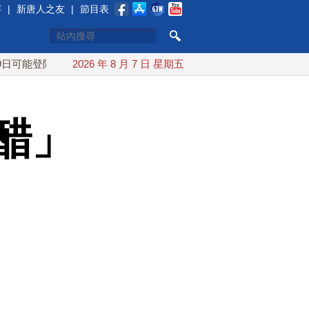
賽
|
新唐人之友
|
節目表
登陸中國
台灣漢光首結合城鎮演習 AIT連續發文讚「韌性台灣
2026 年 8 月 7 日 星期五
醋」