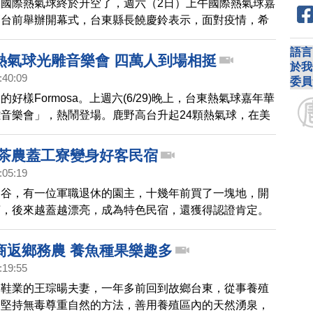
國際熱氣球終於升空了，週六（2日）上午國際熱氣球嘉
高台前舉辦開幕式，台東縣長饒慶鈴表示，面對疫情，希
為全國加油，為大家帶來滿滿的正能量。
語言
熱氣球光雕音樂會 四萬人到場相挺
於我
:40:09
委員
好樣Formosa。上週六(6/29)晚上，台東熱氣球嘉年華
音樂會」，熱鬧登場。鹿野高台升起24顆熱氣球，在美
射下，氣勢更顯磅礡，最後加碼施放煙火，讓現場四萬民
。
 茶農蓋工寮變身好客民宿
:05:19
縱谷，有一位軍職退休的園主，十幾年前買了一塊地，開
茶，後來越蓋越漂亮，成為特色民宿，還獲得認證肯定。
商返鄉務農 養魚種果樂趣多
:19:55
事鞋業的王琮暘夫妻，一年多前回到故鄉台東，從事養殖
，堅持無毒尊重自然的方法，善用養殖區內的天然湧泉，