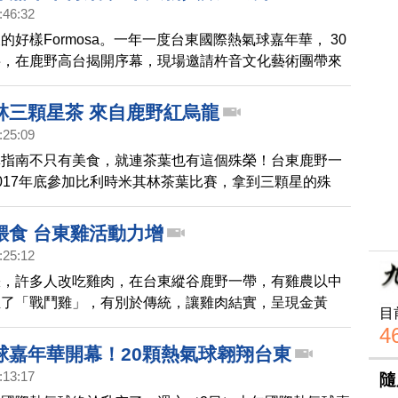
:46:32
的好樣Formosa。一年一度台東國際熱氣球嘉年華， 30
半，在鹿野高台揭開序幕，現場邀請杵音文化藝術團帶來
及歌曲，接著24顆熱氣球陸續啟航，把藍天點綴的五彩
林三顆星茶 來自鹿野紅烏龍
:25:09
林指南不只有美食，就連茶葉也有這個殊榮！台東鹿野一
017年底參加比利時米其林茶葉比賽，拿到三顆星的殊
灣茶界楷模，她是如何做到的呢？一起去看看。
餵食 台東雞活動力增
:25:12
漲，許多人改吃雞肉，在台東縱谷鹿野一帶，有雞農以中
殖了「戰鬥雞」，有別於傳統，讓雞肉結實，呈現金黃
目
汁又鮮甜，也成為遊客口耳相傳的名菜。
4
球嘉年華開幕！20顆熱氣球翱翔台東
:13:17
隨