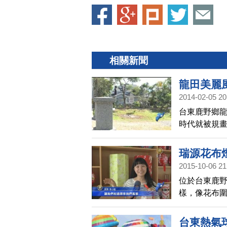
相關新聞
龍田美麗
2014-02-05 20
台東鹿野鄉
時代就被規
在鄉公所以
地吸引了一
瑞源花布
2015-10-06 21
位於台東鹿
樣，像花布
相當吸睛，
台東熱氣