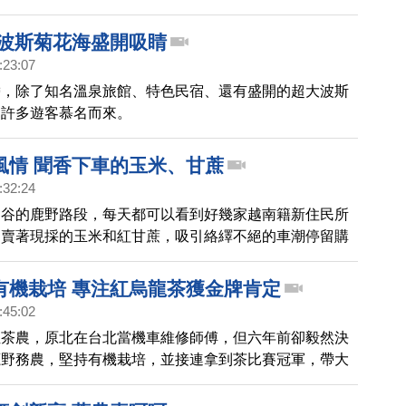
肥美，而百香果園雖然廢耕多年但土質肥沃，結實纍纍，
家一起去看看。
 波斯菊花海盛開吸睛
:23:07
帶，除了知名溫泉旅館、特色民宿、還有盛開的超大波斯
引許多遊客慕名而來。
風情 聞香下車的玉米、甘蔗
:32:24
縱谷的鹿野路段，每天都可以看到好幾家越南籍新住民所
，賣著現採的玉米和紅甘蔗，吸引絡繹不絕的車潮停留購
地一道特殊的風景線。
有機栽培 專注紅烏龍茶獲金牌肯定
:45:02
位茶農，原北在台北當機車維修師傅，但六年前卻毅然決
鹿野務農，堅持有機栽培，並接連拿到茶比賽冠軍，帶大
看。