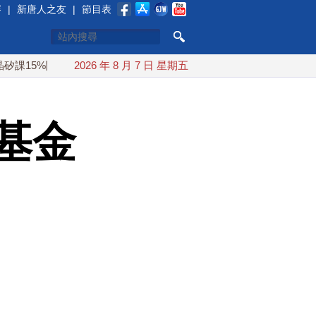
賽
|
新唐人之友
|
節目表
關稅
白海豚颱風最快下午海警！父親節週末風雨最大
2026 年 8 月 7 日 星期五
今
基金