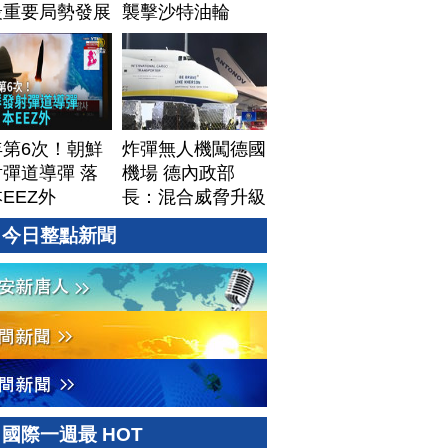
最重要局勢發展
襲擊沙特油輪
年第6次！朝鮮
炸彈無人機闖德國
彈道導彈 落
機場 德內政部
EEZ外
長：混合威脅升級
今日整點新聞
國際一週最 HOT