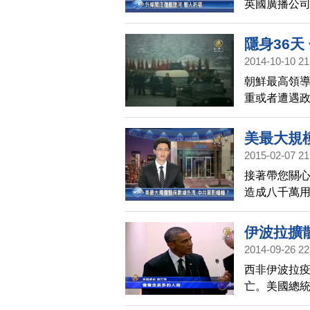
英國廣播公司
許多藝人也
隱身36
2014-10-10 21
朝鮮最高領導
重或者遭遇
生了某種變
美最大規
2015-02-07 21
接著帶您關
造成八千萬
似由駭客組
局，在背後
伊波拉擴
2014-09-26 22
西非伊波拉疫
亡。美國總
加緊防疫，