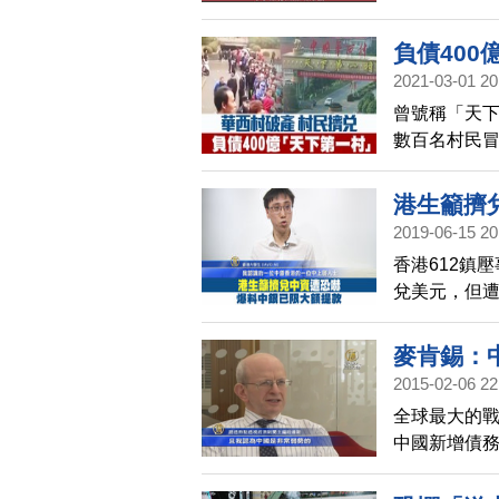
負債400
2021-03-01 20
曾號稱「天
數百名村民冒
而破產。
港生籲擠
2019-06-15 20
香港612鎮
兌美元，但
露心路歷程
麥肯錫：
2015-02-06 22
全球最大的戰
中國新增債務
家。