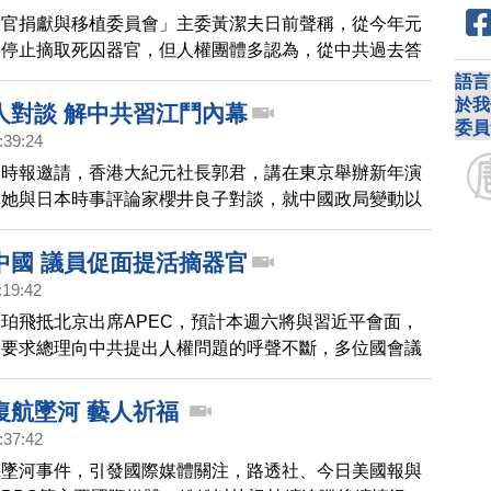
器官捐獻與移植委員會」主委黃潔夫日前聲稱，從今年元
共停止摘取死囚器官，但人權團體多認為，從中共過去答
紙黑字的承諾、法規和法律，並沒有帶來實質改變，這個
語言
質疑，美國ABC調查記者日前也針對中國死囚器官交易
於我
人對談 解中共習江鬥內幕
委員
:39:24
元時報邀請，香港大紀元社長郭君，講在東京舉辦新年演
，她與日本時事評論家櫻井良子對談，就中國政局變動以
，兩位媒體人交換了寶貴意見。
中國 議員促面提活摘器官
:19:42
珀飛抵北京出席APEC，預計本週六將與習近平會面，
，要求總理向中共提出人權問題的呼聲不斷，多位國會議
，向中共領導人當面提出活摘法輪功學員器官問題。
復航墜河 藝人祈福
:37:42
機墜河事件，引發國際媒體關注，路透社、今日美國報與