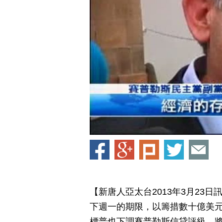
【新唐人亞太台2013年3月23
下週一的期限，以籌措數十億美
標普也下調賽普勒斯信貸評級，