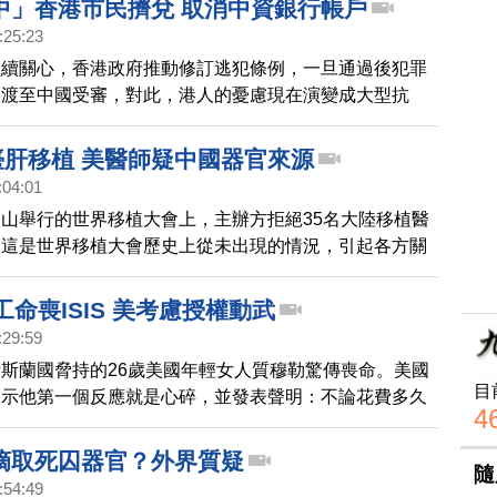
中」香港市民擠兌 取消中資銀行帳戶
:25:23
繼續關心，香港政府推動修訂逃犯條例，一旦通過後犯罪
引渡至中國受審，對此，港人的憂慮現在演變成大型抗
許多市民到中資銀行取消帳戶，不想把錢，再放在中資銀
臺肝移植 美醫師疑中國器官來源
:04:01
山舉行的世界移植大會上，主辦方拒絕35名大陸移植醫
。這是世界移植大會歷史上從未出現的情況，引起各方關
一個被稱作「牛人」的移植團隊，曾經在17小時進行5
美國醫師強烈質疑，中國存在殘忍的活體器官庫。
工命喪ISIS 美考慮授權動武
:29:59
斯蘭國脅持的26歲美國年輕女人質穆勒驚傳喪命。美國
目
表示他第一個反應就是心碎，並發表聲明：不論花費多久
4
將會找到要為她被挾持和喪生負責的恐怖分子，將他們繩
摘取死囚器官？外界質疑
隨
:54:49