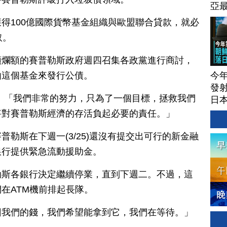
亞
得100億國際貨幣基金組織與歐盟聯合貸款，就必
取。
頭爛額的賽普勒斯政府週四召集各政黨進行商討，
今
由這個基金來發行公債。
發射
：「我們非常的努力，只為了一個目標，拯救我們
日本
將對賽普勒斯經濟的存活負起必要的責任。」
勒斯在下週一(3/25)還沒有提交出可行的新金融
銀行提供緊急流動援助金。
勒斯各銀行決定繼續停業，直到下週二。不過，這
在ATM機前排起長隊。
回我們的錢，我們希望能拿到它，我們在等待。」