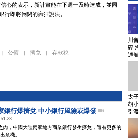
有信心的表示，新計畫能在下週一及時達成，並同
眾銀行即將倒閉的瘋狂說法。
川
碎 
公債
擠兌
存款稅
|
|
|
通
太
胡小
2家銀行爆擠兌 中小銀行風險或爆發
引
:51:28
之內，中國大陸兩家地方商業銀行發生擠兌，還有更多的
爆出危機。