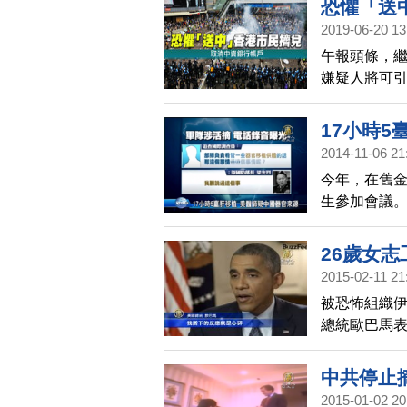
恐懼「送
2019-06-20 13
午報頭條，
嫌疑人將可
議，現在，
行，
17小時5
2014-11-06 21
今年，在舊金
生參加會議
注。中國大陸
臺肝移植，
26歲女志
2015-02-11 21
被恐怖組織伊
總統歐巴馬
時間，美國
之以法。
中共停止
2015-01-02 20