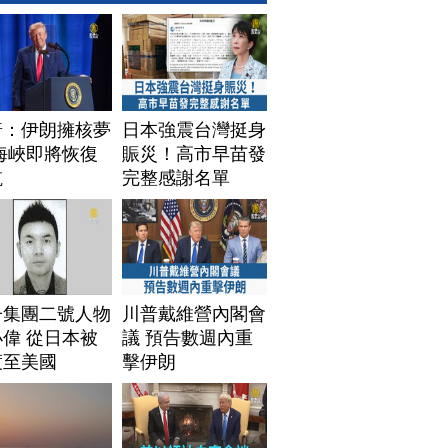
普：伊朗擁核夢
日本強震台灣挺身
海峽即將恢復
賑災！高市早苗發
航
完整感謝名單
子集團二號人物
川普戴維營內閣會
偉 從日本被
議 預告數週內重
渡至美國
擊伊朗