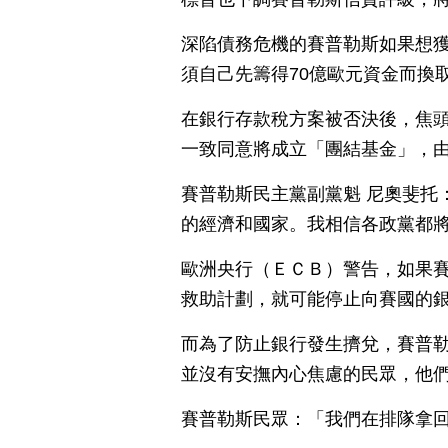
深陷債務危機的賽普勒斯如果想獲
須自己先籌得70億歐元資金而換
在銀行存款稅方案被否決後，焦
一致同意將成立「團結基金」，
賽普勒斯民主黨副黨魁 尼奧斐托
的經濟和國家。我相信各政黨都
歐洲央行（ＥＣＢ）警告，如果賽普
救助計劃，就可能停止向賽國的
而為了防止銀行發生擠兌，賽普
並沒有安撫內心焦慮的民眾，他們
賽普勒斯民眾：「我們在排隊拿