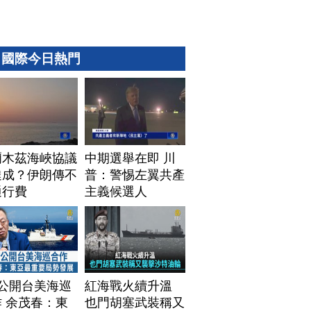
國際今日熱門
爾木茲海峽協議
中期選舉在即 川
達成？伊朗傳不
普：警惕左翼共產
通行費
主義候選人
T公開台美海巡
紅海戰火續升溫
 余茂春：東
也門胡塞武裝稱又