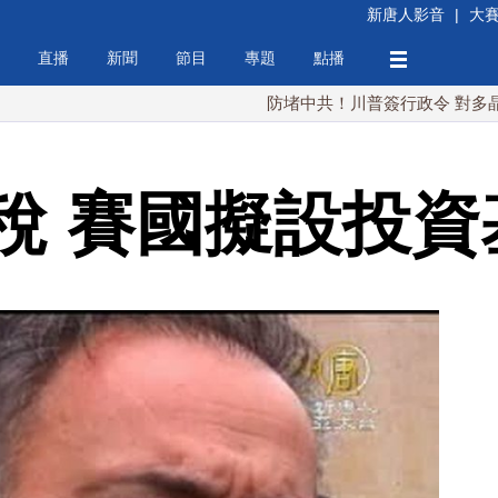
新唐人影音
|
大
直播
新聞
節目
專題
點播
防堵中共！川普簽行政令 對多晶矽課15%
稅 賽國擬設投資