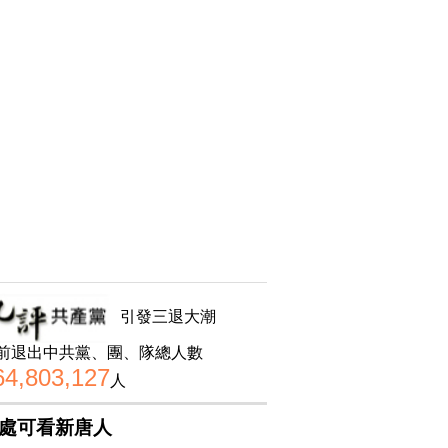
引發三退大潮
前退出中共黨、團、隊總人數
64,803,127
人
處可看新唐人