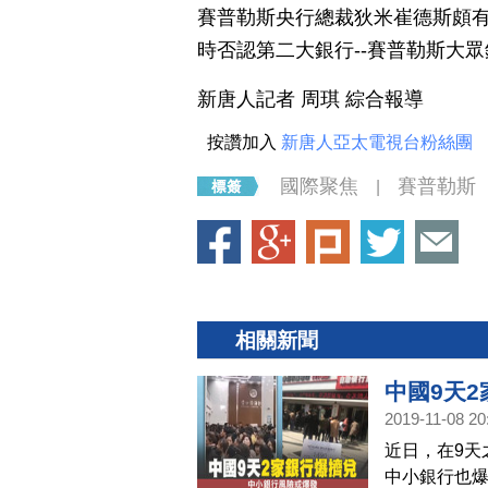
賽普勒斯央行總裁狄米崔德斯頗
時否認第二大銀行--賽普勒斯大
新唐人記者 周琪 綜合報導
按讚加入
新唐人亞太電視台粉絲團
國際聚焦
賽普勒斯
|
相關新聞
中國9天
2019-11-08 20
近日，在9天
中小銀行也