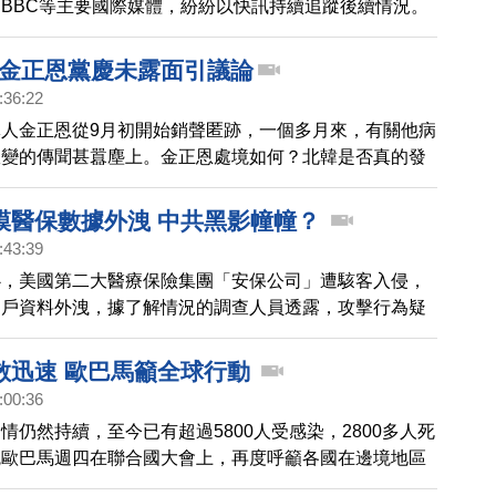
BBC等主要國際媒體，紛紛以快訊持續追蹤後續情況。
留言祈福。
天 金正恩黨慶未露面引議論
:36:22
人金正恩從9月初開始銷聲匿跡，一個多月來，有關他病
政變的傳聞甚囂塵上。金正恩處境如何？北韓是否真的發
動？來看記者的分析報導。
模醫保數據外洩 中共黑影幢幢？
:43:39
心，美國第二大醫療保險集團「安保公司」遭駭客入侵，
用戶資料外洩，據了解情況的調查人員透露，攻擊行為疑
織「深淵熊貓」發起，而這個組織，很可能就是由中共當
支持。
散迅速 歐巴馬籲全球行動
:00:36
情仍然持續，至今已有超過5800人受感染，2800多人死
統歐巴馬週四在聯合國大會上，再度呼籲各國在邊境地區
阻止伊波拉散播到其他國家。