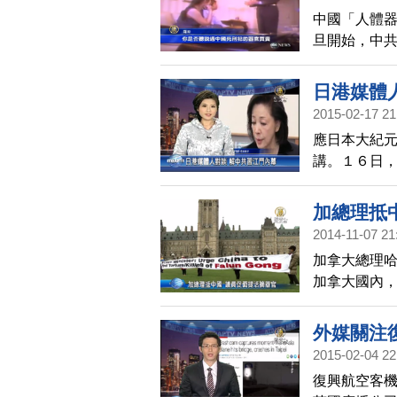
中國「人體
旦開始，中
應的一堆白
宣示效果令人
日港媒體
進行報導。
2015-02-17 21
應日本大紀
講。１６日
及中日關係
加總理抵
2014-11-07 21
加拿大總理哈
加拿大國內
員敦促哈珀
外媒關注
2015-02-04 22
復興航空客