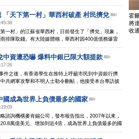
億 「天下第一村」華西村破產 村民擠兌
霍
:45:38
將
收
下第一村」的江蘇省華西村，日前發生了「擠兌」現象，
雨排隊取錢。有大陸媒體稱，華西村因400億債務爆雷
兌中資遭恐嚇 爆料中銀已限大額提款
:17:26
壓事件之後，有香港學生在推特上呼籲市民到中資銀行擠
遭中共網軍攻擊和不明人士勒令刪帖，他接受本台專訪披
。他並爆料有中資銀行已限制大額外幣提款。
中國成為世界上負債最多的國家
:19:09
略諮詢機構麥肯錫公司，發布報告指出，2007年以來，
20.8萬億美元、增加到近4倍，成為世界上負債最多的國