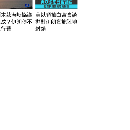
爾木茲海峽協議
美以領袖白宮會談
達成？伊朗傳不
拋對伊朗實施陸地
通行費
封鎖