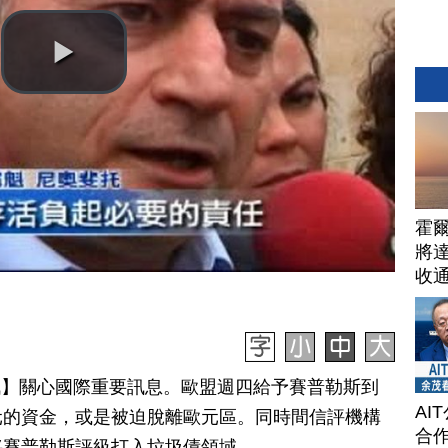
霍
將
收
日訊】關心國際重要訊息。歐盟週四給予賽普勒斯到
AI
元的資金，或是被迫脫離歐元區。同時間信評機構
合作
將賽普勒斯評級打入垃圾債領域。