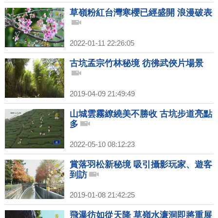
草嶺粉紅台灣寒櫻已經盛開 浪漫破表
2022-01-11 22:26:05
古坑孟宗竹林秘境 彷彿武俠片場景
2019-04-09 21:49:49
山城雲霧繚繞美不勝收 古坑步道亮點
多
2022-05-10 08:12:23
賞落羽松新秘境 吸引攝影玩家、遊客
到訪
2019-01-08 21:42:25
飛瀑彷如從天降 草嶺水濂洞即將重展