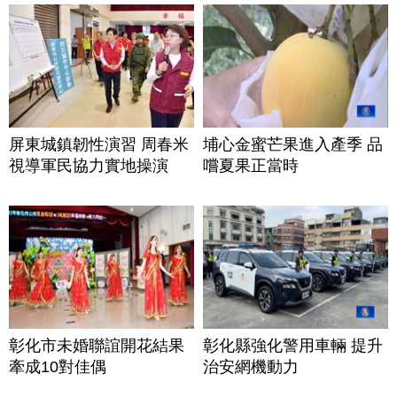
屏東城鎮韌性演習 周春米
埔心金蜜芒果進入產季 品
視導軍民協力實地操演
嚐夏果正當時
彰化市未婚聯誼開花結果
彰化縣強化警用車輛 提升
牽成10對佳偶
治安網機動力