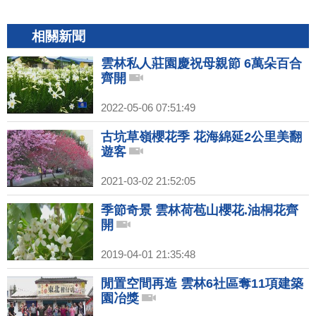
相關新聞
雲林私人莊園慶祝母親節 6萬朵百合
齊開
2022-05-06 07:51:49
古坑草嶺櫻花季 花海綿延2公里美翻
遊客
2021-03-02 21:52:05
季節奇景 雲林荷苞山櫻花.油桐花齊
開
2019-04-01 21:35:48
閒置空間再造 雲林6社區奪11項建築
園冶獎