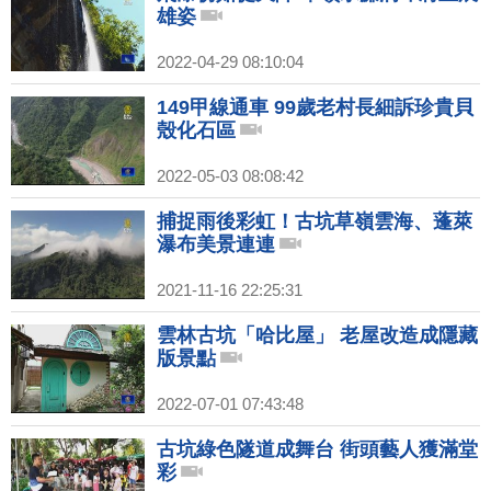
雄姿
2022-04-29 08:10:04
149甲線通車 99歲老村長細訴珍貴貝
殼化石區
2022-05-03 08:08:42
捕捉雨後彩虹！古坑草嶺雲海、蓬萊
瀑布美景連連
2021-11-16 22:25:31
雲林古坑「哈比屋」 老屋改造成隱藏
版景點
2022-07-01 07:43:48
古坑綠色隧道成舞台 街頭藝人獲滿堂
彩