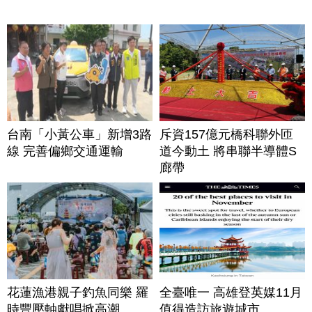
台南「小黃公車」新增3路
斥資157億元橋科聯外匝
線 完善偏鄉交通運輸
道今動土 將串聯半導體S
廊帶
花蓮漁港親子釣魚同樂 羅
全臺唯一 高雄登英媒11月
時豐壓軸獻唱掀高潮
值得造訪旅遊城市