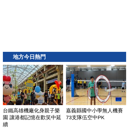
地方今日熱門
台鐵高雄機廠化身親子樂
嘉義縣國中小學無人機賽
園 讓港都記憶在歡笑中延
73支隊伍空中PK
續