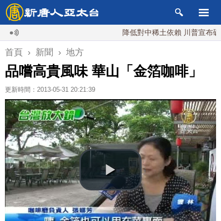
降低對中稀土依賴 川普宣布礦業投資
首頁
›
新聞
›
地方
品嚐高貴風味 華山「金箔咖啡」
更新時間：2013-05-31 20:21:39