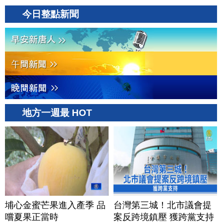
今日整點新聞
地方一週最 HOT
埔心金蜜芒果進入產季 品
台灣第三城！北市議會提
嚐夏果正當時
案反跨境鎮壓 獲跨黨支持