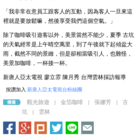
「我非常在意員工跟客人的互動，因為客人一旦來這
裡就是要放鬆嘛，然後享受我們這個空氣。」
除了咖啡吸引遊客以外，美景當然不能少，夏季 古坑
的天氣經常是上午晴空萬里，到了午後就下起傾盆大
雨，截然不同的景緻，但是卻相當吸引人，也難怪，
美景加咖啡，一杯接一杯。
新唐人亞太電視 廖立雰 陳月秀 台灣雲林採訪報導
按讚加入
新唐人亞太電視台粉絲團
觀光旅遊
金箔咖啡
張娜芳
古
|
|
|
坑
雲林
|