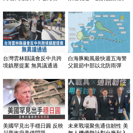
台灣雲林縣議會反中共跨
白海豚颱風最快週五海警
境鎮壓提案 無異議通過
父親節中部以北防雨彈
美國罕見出手穩日圓 反映
未來戰場聚焦通信韌性 美