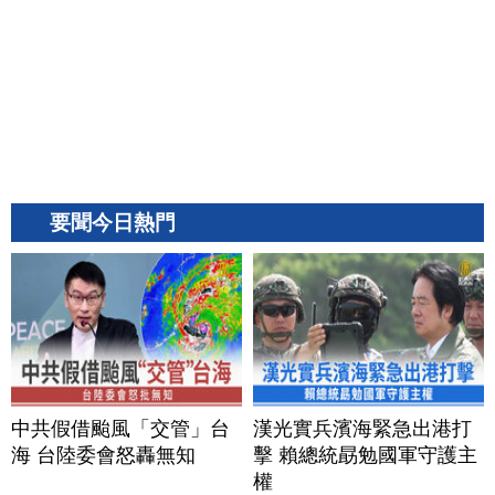
要聞今日熱門
中共假借颱風「交管」台
漢光實兵濱海緊急出港打
海 台陸委會怒轟無知
擊 賴總統勗勉國軍守護主
權