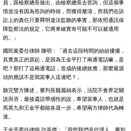
員，跟檢察總長做出、由檢察總長去答詢，但這個事
情並沒有因為答詢的時候，而獲得釐清，而我們在訴
訟上的責任只要釋明違法監聽的事實，那依照通訊保
障監察法的規定，它將來確實有可能不可以被適用
的。」
國民黨委任律師 陳明：「過去這段時間的紛紛擾擾，
其實真正的源起，是因為王金平打了兩通電話嘛，是
吧？那打了這兩通電話，造成的後續效應，那麼最源
頭的應該不是我當事人這邊吧？」
聽完雙方陳述，審判長魏麗娟表示，法院不會界定關
說與否，最後還語帶感性的說，希望當事人，也就是
馬英九和王金平都能各退一步，希望兩方律師代為轉
達。
王金平委任律師 許英傑：「我想我們是代理人，審判