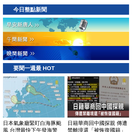
今日整點新聞
要聞一週最 HOT
日本氣象廳緊盯白海豚颱
日籍華商回中國探親 傳遭
風 台灣最快下午發海警
禁離境還「被恢復國籍」