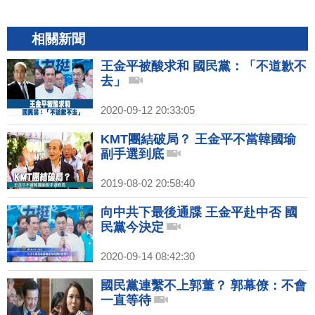
相關新聞
王金平被酸求和 國民黨：「不道歉不
去」
2020-09-12 20:33:05
KMT團結破局？ 王金平不當韓國瑜
副手選到底
2019-08-02 20:58:40
向中共下最後通牒 王金平赴中否 國
民黨今決定
2020-09-14 08:42:30
國民黨連繫不上郭董？ 郭幕僚：不會
一直等待