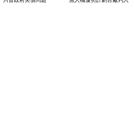
川普政府美債問題
無人機優勢計劃台廠列入