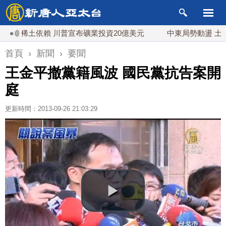
稀土依賴 川普宣布礦業投資20億美元
中東局勢動盪 土耳其沙
首頁
›
新聞
›
要聞
王金平撤黨籍風波 國民黨抗告案開
庭
更新時間：2013-09-26 21:03:29