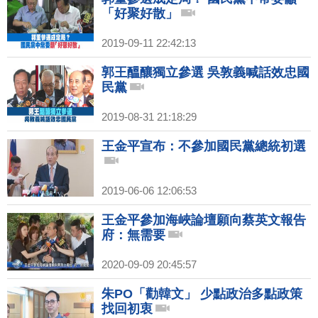
「好聚好散」
2019-09-11 22:42:13
郭王醞釀獨立參選 吳敦義喊話效忠國
民黨
2019-08-31 21:18:29
王金平宣布：不參加國民黨總統初選
2019-06-06 12:06:53
王金平參加海峽論壇願向蔡英文報告
府：無需要
2020-09-09 20:45:57
朱PO「勸韓文」 少點政治多點政策
找回初衷