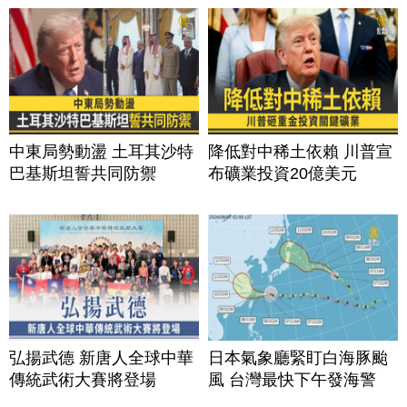
中東局勢動盪 土耳其沙特
降低對中稀土依賴 川普宣
巴基斯坦誓共同防禦
布礦業投資20億美元
弘揚武德 新唐人全球中華
日本氣象廳緊盯白海豚颱
傳統武術大賽將登場
風 台灣最快下午發海警