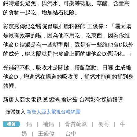
鈣時還要避免，與汽水、可樂等碳酸、草酸、含量高
的食物一起吃，增加結石風險。
彰濱秀傳紀念醫院胃腸肝膽科醫師 王俊偉：「曬太陽
是最有效率的啦，因為他不用吃，吃東西，因為你維
他命Ｄ錠還是有一些塑型劑，還是有一些維他命D以外
的成分，曬太陽就是把皮膚上面的維他命D源活化。」
光補鈣不夠，吸收才是關鍵，搭配運動、日曬 生成維
他命D，增進鈣在腸道的吸收度，補鈣才能真的補到身
體裡。
新唐人亞太電視 葉錫鴻 詹詠茹 台灣彰化採訪報導
按讚加入
新唐人亞太電視台粉絲團
鈣
補鈣
骨質疏鬆
長高
牛
|
|
|
|
奶
王俊偉
台中
|
|