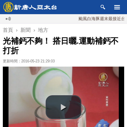
颱風白海豚週末最接近台灣 最快
首頁
›
新聞
›
地方
光補鈣不夠！ 搭日曬.運動補鈣不
打折
更新時間：2016-05-23 21:29:03