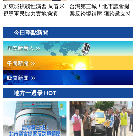
屏東城鎮韌性演習 周春米
台灣第三城！北市議會提
視導軍民協力實地操演
案反跨境鎮壓 獲跨黨支持
今日整點新聞
地方一週最 HOT