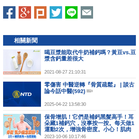
相關新聞
喝豆漿能取代牛奶補鈣嗎？黃豆vs.豆
漿含鈣量差很大
2021-08-27 21:10:31
零傷害 中醫逆轉『骨質疏鬆』 | 談古
論今話中醫(592)
2025-04-22 13:58:30
保骨增肌！它們是補鈣黑髮高手！耳
朵藏1補鈣穴，沒事按一按。每天做1
運動2次，增強骨密度。小心！肌肉
無力這樣坐椅子恐傷脊椎。鈣片吃太
2023-10-06 10:17:46