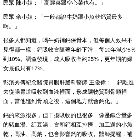
民眾 陳小姐：「高麗菜跟空心菜也有。」
民眾 余小姐：「一般都說牛奶跟小魚乾鈣質最多
啊。」
很多人都知道，喝牛奶補鈣保骨本，但每個人效果不
見得都一樣，鈣吸收會隨著年齡下滑，每10年減少5％
到10%。調查發現，成人吸收率約25%，更年期的婦
女最低只有17%。
彰濱秀傳紀念醫院胃腸肝膽科醫師 王俊偉：「鈣吃進
去從腸胃道吸收到血液裡面，形成礦物質到骨頭裡
面，當他進到骨頭之後，這個地方就會鈣化。」
鈣的來源很多，但干擾吸收的也很多，像是鐵含量多
的豬血湯、紅豆湯，會和鈣相互排擠，加工過的小魚
乾，高油、高鈉，也會影響鈣的吸收。醫師提醒，補