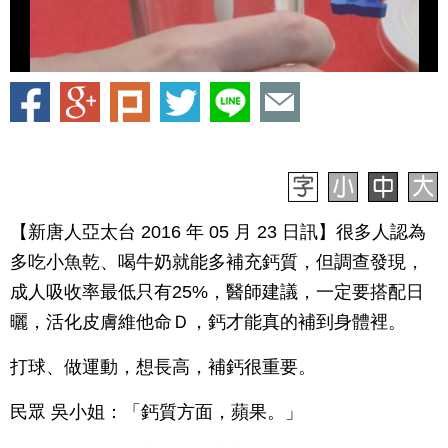
【新唐人亞太台 2016 年 05 月 23 日訊】很多人認為
多吃小魚乾、喝牛奶就能多補充鈣質，但調查發現，
成人吸收率最低只有25%，醫師建議，一定要搭配日
曬，活化皮膚維他命Ｄ，鈣才能真的補到身體裡。
打球、做運動，想長高，補鈣很重要。
民眾 吳小姐：「鈣質方面，蘋果。」