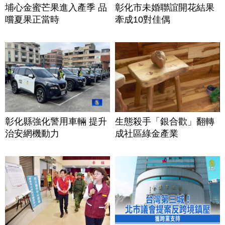
埔心金蜜芒果進入產季 品
彰化市未婚聯誼開花結果
嚐夏果正當時
牽成10對佳偶
彰化縣強化警用車輛 提升
生態殺手「銀合歡」翻轉
治安網機動力
成社區綠金產業