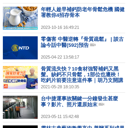
多加速骨鬆｜運動｜胡乃文開講
Dr.HU_208
年輕人趁早補鈣防老年骨鬆危機 國健
署教你4招存骨本
2023-10-16 16:49:21
零傷害 中醫逆轉『骨質疏鬆』 | 談古
論今話中醫(592)預告
2025-04-22 13:58:17
骨質流失快？10食材強腎補鈣又黑
髮。缺鈣不只骨鬆，1部位也遭殃！
吃鈣片前要注意這件事｜胡乃文開講
Dr.HU_86
2021-05-28 18:10:35
台中捷運事故關鍵一分鐘發生甚麼
事？影片、照片還原始末
2023-05-11 15:42:48