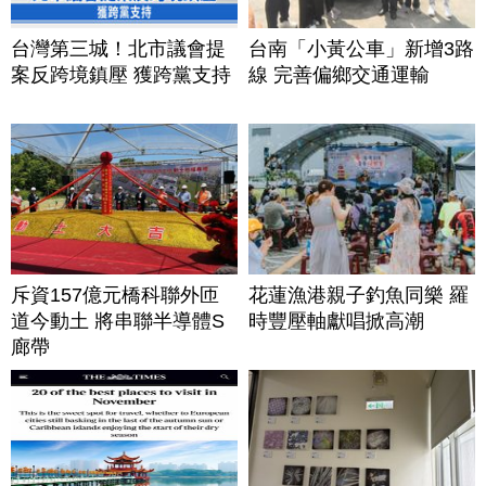
台灣第三城！北市議會提
台南「小黃公車」新增3路
案反跨境鎮壓 獲跨黨支持
線 完善偏鄉交通運輸
斥資157億元橋科聯外匝
花蓮漁港親子釣魚同樂 羅
道今動土 將串聯半導體S
時豐壓軸獻唱掀高潮
廊帶