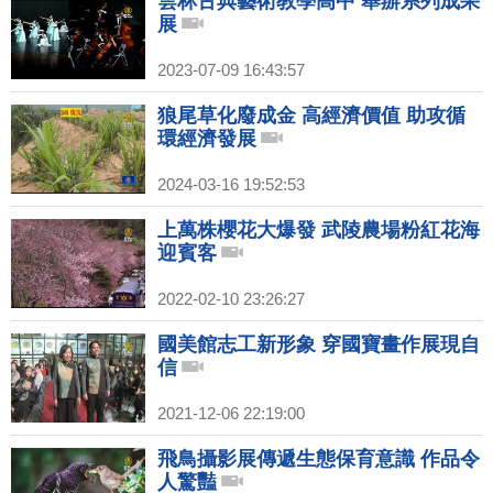
雲林古典藝術教學高中 舉辦系列成果
展
2023-07-09 16:43:57
狼尾草化廢成金 高經濟價值 助攻循
環經濟發展
2024-03-16 19:52:53
上萬株櫻花大爆發 武陵農場粉紅花海
迎賓客
2022-02-10 23:26:27
國美館志工新形象 穿國寶畫作展現自
信
2021-12-06 22:19:00
飛鳥攝影展傳遞生態保育意識 作品令
人驚豔