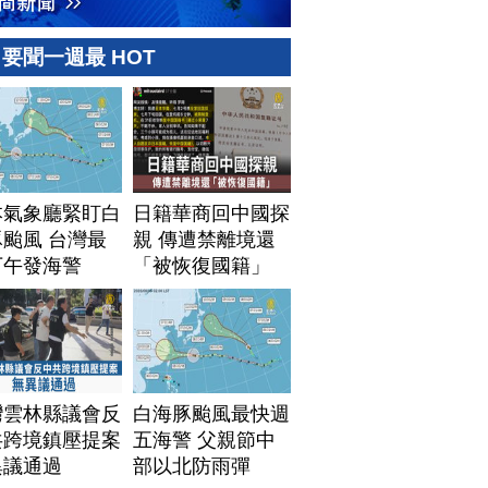
要聞一週最 HOT
本氣象廳緊盯白
日籍華商回中國探
颱風 台灣最
親 傳遭禁離境還
下午發海警
「被恢復國籍」
灣雲林縣議會反
白海豚颱風最快週
共跨境鎮壓提案
五海警 父親節中
異議通過
部以北防雨彈