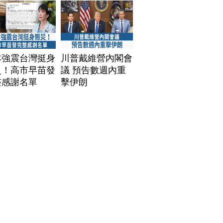
本強震台灣挺身
川普戴維營內閣會
災！高市早苗發
議 預告數週內重
整感謝名單
擊伊朗