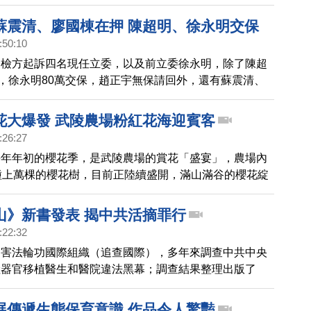
映及新書發表會，多位學界醫界先進到場為人權發聲，譴
官的惡行，近200人到場響應。
蘇震清、廖國棟在押 陳超明、徐永明交保
:50:10
，檢方起訴四名現任立委，以及前立委徐永明，除了陳超
保，徐永明80萬交保，趙正宇無保請回外，還有蘇震清、
立委被收押。
花大爆發 武陵農場粉紅花海迎賓客
:26:27
每年年初的櫻花季，是武陵農場的賞花「盛宴」，農場內
種上萬棵的櫻花樹，目前正陸續盛開，滿山滿谷的櫻花綻
多遊客上山走春。
山》新書發表 揭中共活摘罪行
:22:32
迫害法輪功國際組織（追查國際），多年來調查中共中央
陸器官移植醫生和醫院違法黑幕；調查結果整理出版了
第一部和第二部書籍及摘要影片。11日，在台灣台中市
宮，舉行新書發表會、並且贈書，希望台灣民眾瞭解中共
展傳遞生態保育意識 作品令人驚豔