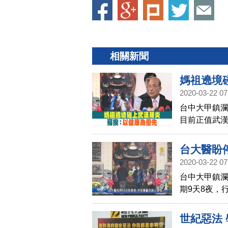
相關新聞
媽祖遶境
2020-03-22 07
台中大甲鎮
目前正值武漢
內，都建議停
康防疫為優
台大醫盼
2020-03-22 07
台中大甲鎮
期9天8夜，
名醫施景中
眾，改為線
世紀惡法