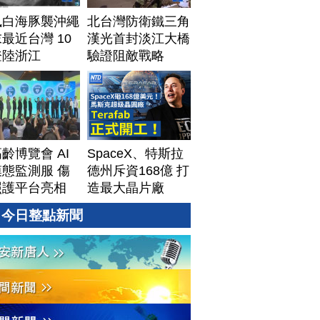
風白海豚襲沖繩
北台灣防衛鐵三角
最近台灣 10
漢光首封淡江大橋
登陸浙江
驗證阻敵戰略
齡博覽會 AI
SpaceX、特斯拉
態監測服 傷
德州斥資168億 打
照護平台亮相
造最大晶片廠
Terafab
今日整點新聞