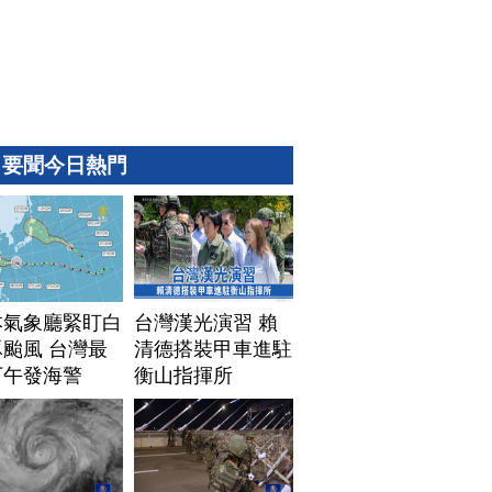
要聞今日熱門
本氣象廳緊盯白
台灣漢光演習 賴
颱風 台灣最
清德搭裝甲車進駐
下午發海警
衡山指揮所