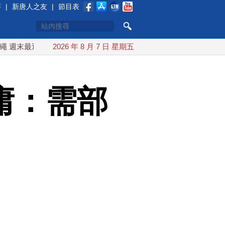
賽
|
新唐人之友
|
節目表
近台灣 10日登陸浙江
2026 年 8 月 7 日 星期五
川普預透露美伊談判進展 美彈藥充足再
庸：需部