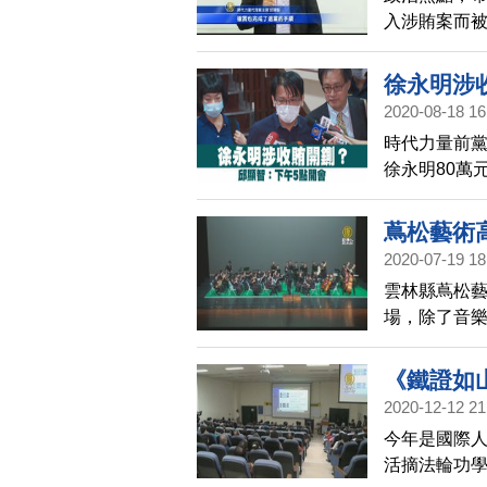
入涉賄案而
明卻突然宣
也證實，徐
徐永明涉
2020-08-18 16
時代力量前黨
徐永明80萬
處置？代理主
傑，24小時
蔦松藝術高
2020-07-19 18
雲林縣蔦松藝
場，除了音
精彩的演出
《鐵證如
2020-12-12 21
今年是國際人
活摘法輪功學