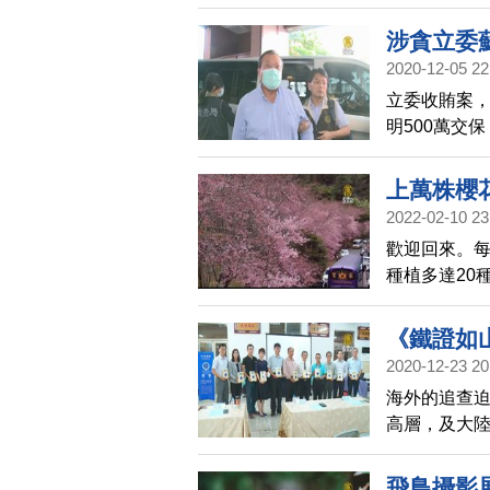
山》影片放
責中共活摘器
涉貪立委
2020-12-05 22
立委收賄案
明500萬交
廖國棟兩名
上萬株櫻
2022-02-10 23
歡迎回來。
種植多達20
放，吸引許
《鐵證如
2020-12-23 20
海外的追查
高層，及大
《鐵證如山》
豐原的樂天
飛鳥攝影