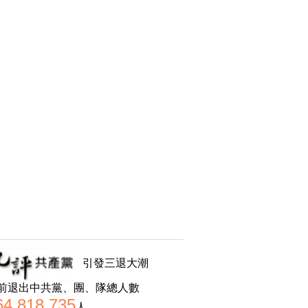
引發三退大潮
前退出中共黨、團、隊總人數
64,818,735
人