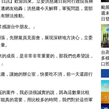
月 28 日訊】歡迎回來。立委洪慈庸日前向行政院長林
颱
，遭網友砲轟；洪慈庸今天解釋，軍冤問題，需部
週末
沒有辦法推動。
日
常感謝台中朋友。」
開張，先辦黨員見面會，展現深耕地方決心，立委
力量。
台高
來的成長，是非常非常重要的，那我們也希望說，
多模
。」
口
慈庸，讓她的辦公室，快要吃不消，前一天還跟行
。
冤的案件，我必須很誠實的說，因為這數量比較
可能真的需要，用比較多的時間，我們對於這些軍