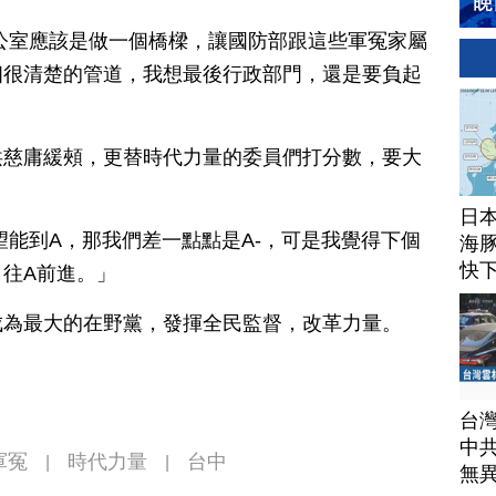
公室應該是做一個橋樑，讓國防部跟這些軍冤家屬
個很清楚的管道，我想最後行政部門，還是要負起
洪慈庸緩頰，更替時代力量的委員們打分數，要大
日
望能到A，那我們差一點點是A-，可是我覺得下個
海豚
快
往A前進。」
成為最大的在野黨，發揮全民監督，改革力量。
台
中
軍冤
時代力量
台中
|
|
無