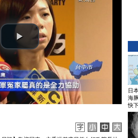
日
海豚
快