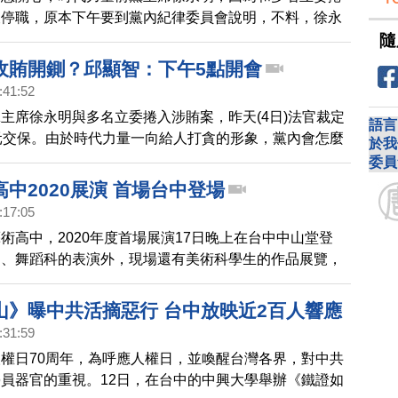
被停職，原本下午要到黨內紀律委員會說明，不料，徐永
隨
布，為了黨內團結，將主動退黨。代理黨主席邱顯智稍早
永明已經完成退黨手續，所以也不需要開會。
收賄開鍘？邱顯智：下午5點開會
:41:52
主席徐永明與多名立委捲入涉賄案，昨天(4日)法官裁定
語言
元交保。由於時代力量一向給人打貪的形象，黨內會怎麼
於我
席邱顯智今天（5）表示，已要求徐永明和前副祕林鈺
委員
內到紀律委員會說明，預計下午五點開會。
中2020展演 首場台中登場
:17:05
術高中，2020年度首場展演17日晚上在台中中山堂登
樂、舞蹈科的表演外，現場還有美術科學生的作品展覽，
和專業的素質，令觀眾讚賞不已。
山》曝中共活摘惡行 台中放映近2百人響應
:31:59
權日70周年，為呼應人權日，並喚醒台灣各界，對中共
員器官的重視。12日，在台中的中興大學舉辦《鐵證如