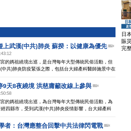
日
賑
碰上武漢(中共)肺炎 蘇揆：以健康為優先
完
:43:12
瀾宮的媽祖繞境出巡，是台灣每年大型傳統民俗活動，但
(中共)肺炎防疫緊張之際，包括台大婦產科醫師施景中在
辦這次活動，行政院長蘇貞昌今天(25日)表示，要以健
先，請內政部與主辦單位協調。
停9天8夜繞境 洪慈庸籲改線上參與
:50:58
瀾宮的媽祖繞境出巡，為台灣每年大型傳統民俗活動，為
行經四縣市，受到武漢(中共)肺炎疫情影響，台大婦產科
建議，請相關人員停辦這次活動。前立委洪慈庸也呼籲民
上參與。
 學者：台灣應整合回擊中共法律閃電戰