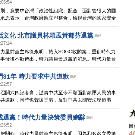
:06:54
細則，竟要求台灣「政治性組織」配合。面對管很大的國
宋承恩表示，台灣政府應立即整合，檢視台灣的國家安全
情資。
話文化 北市議員林穎孟黃郁芬退黨
:27:14
力量前黨主席徐永明，捲入SOGO收賄案，重創時代力
。事發後不斷傳出，時力議員會退黨的消息。時代力量台
孟以及黃郁芬，今天傍晚(5日)在宣布退黨的同時，也批
的放話文化，帶您來看稍早兩人受訪的回應。
門31年 時力要求中共道歉
:22:57
天召開六四記者會，譴責中共至今不願面對鎮壓人民的事
中共道歉，同時也聲援香港，反對中共以國安法壓迫港
成退黨！時代力量決策委員總辭
:26:52
目
4
帶您關心，時代力量前黨主席徐永明，因為和多名立委捲