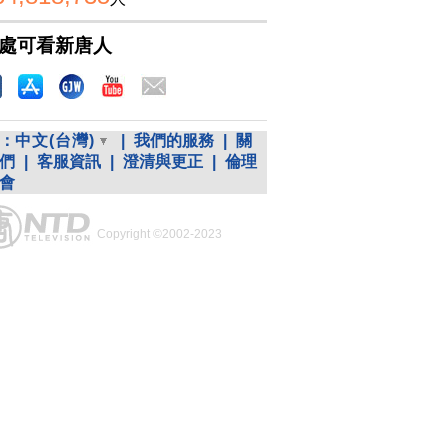
處可看新唐人
：
中文(台灣)
|
我們的服務
|
關
們
|
客服資訊
|
澄清與更正
|
倫理
會
Copyright ©2002-2023