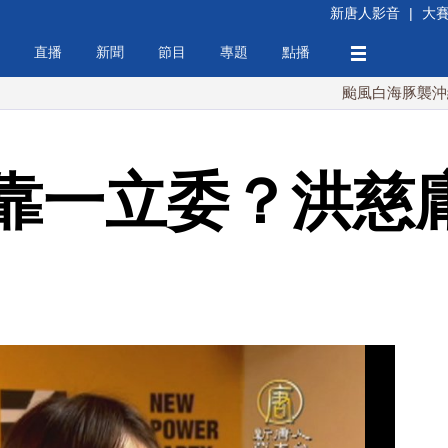
新唐人影音
|
大
直播
新聞
節目
專題
點播
颱風白海豚襲沖繩 週末最
靠一立委？洪慈