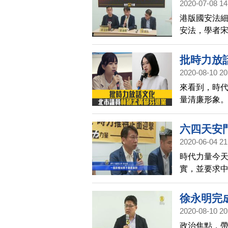
2020-07-08 14
港版國安法
安法，學者
漏洞，包括
批時力放
2020-08-10 20
來看到，時代
量清廉形象
北市議員林穎
評時代力量
六四天安
2020-06-04 21
時代力量今
實，並要求
人。
徐永明完
2020-08-10 20
政治焦點，