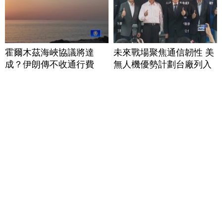
霍爾木茲海峽協議將達
未來戰場聚焦通信韌性 美
成？伊朗傳不收通行費
無人機優勢計劃台廠列入