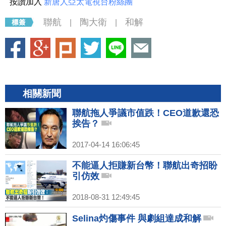
按讚加入
新唐人亞太電視台粉絲團
聯航
陶大衛
和解
|
|
相關新聞
聯航拖人爭議市值跌！CEO道歉還恐
挨告？
2017-04-14 16:06:45
不能逼人拒賺新台幣！聯航出奇招盼
引仿效
2018-08-31 12:49:45
Selina灼傷事件 與劇組達成和解