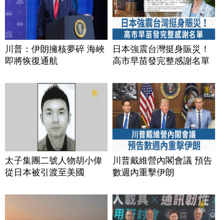
川普：伊朗擁核夢碎 海峽
日本強震台灣挺身賑災！
即將恢復通航
高市早苗發完整感謝名單
太子集團二號人物胡小偉
川普戴維營內閣會議 預告
從日本被引渡至美國
數週內重擊伊朗