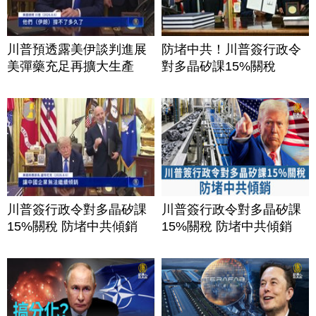
川普預透露美伊談判進展
防堵中共！川普簽行政令
美彈藥充足再擴大生產
對多晶矽課15%關稅
川普簽行政令對多晶矽課
川普簽行政令對多晶矽課
15%關稅 防堵中共傾銷
15%關稅 防堵中共傾銷