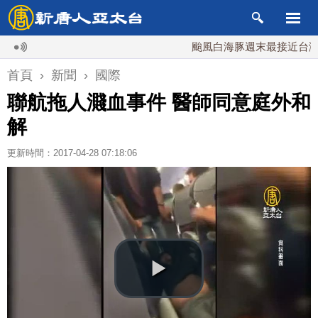
颱風白海豚週末最接近台灣 最快
首頁
›
新聞
›
國際
聯航拖人濺血事件 醫師同意庭外和
解
更新時間：2017-04-28 07:18:06