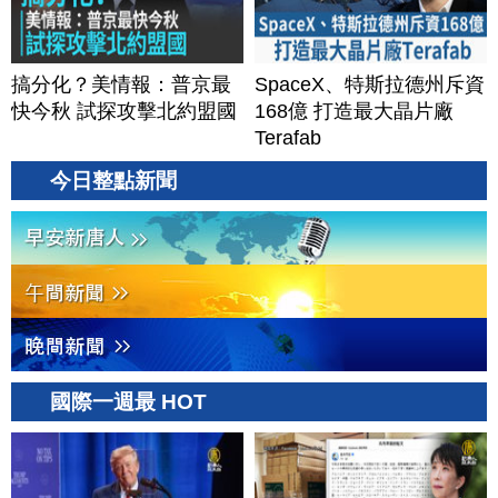
搞分化？美情報：普京最
SpaceX、特斯拉德州斥資
快今秋 試探攻擊北約盟國
168億 打造最大晶片廠
Terafab
今日整點新聞
國際一週最 HOT