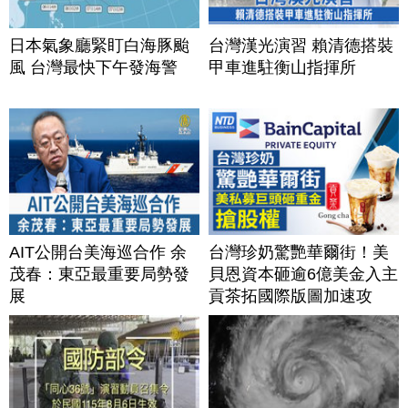
日本氣象廳緊盯白海豚颱
台灣漢光演習 賴清德搭裝
風 台灣最快下午發海警
甲車進駐衡山指揮所
AIT公開台美海巡合作 余
台灣珍奶驚艷華爾街！美
茂春：東亞最重要局勢發
貝恩資本砸逾6億美金入主
展
貢茶拓國際版圖加速攻
美？｜#財經新聞｜
20260806(四)