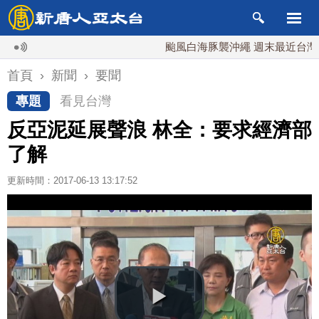
颱風白海豚襲沖繩 週末最近台灣 10日
首頁
›
新聞
›
要聞
專題
看見台灣
反亞泥延展聲浪 林全：要求經濟部
了解
更新時間：2017-06-13 13:17:52