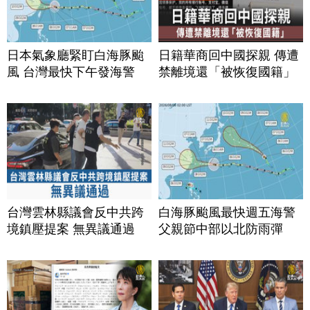
日本氣象廳緊盯白海豚颱
日籍華商回中國探親 傳遭
風 台灣最快下午發海警
禁離境還「被恢復國籍」
台灣雲林縣議會反中共跨
白海豚颱風最快週五海警
境鎮壓提案 無異議通過
父親節中部以北防雨彈