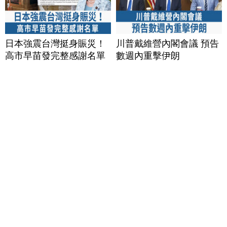
日本強震台灣挺身賑災！
川普戴維營內閣會議 預告
高市早苗發完整感謝名單
數週內重擊伊朗