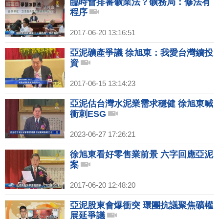
臨時會排審礦業法？礦務局：修法有
程序
2017-06-20 13:16:51
亞泥礦產爭議 徐旭東：我愛台灣續投
資
2017-06-15 13:14:23
亞泥估台灣水泥業需求穩健 徐旭東喊
衝刺ESG
2023-06-27 17:26:21
徐旭東看好零售業前景 六字回應亞泥
案
2017-06-20 12:48:20
亞泥股東會爆衝突 環團抗議聚焦礦權
展延爭議