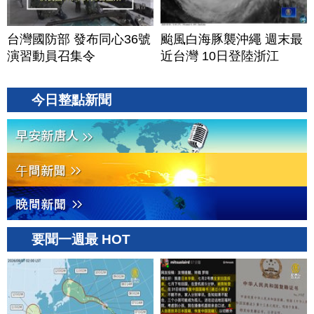
台灣國防部 發布同心36號
颱風白海豚襲沖繩 週末最
演習動員召集令
近台灣 10日登陸浙江
今日整點新聞
要聞一週最 HOT