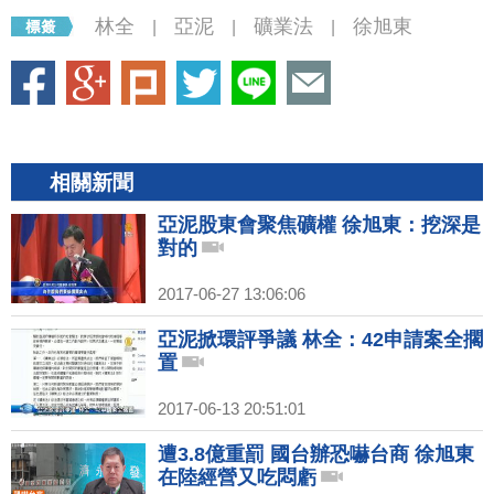
林全
亞泥
礦業法
徐旭東
|
|
|
相關新聞
亞泥股東會聚焦礦權 徐旭東：挖深是
對的
2017-06-27 13:06:06
亞泥掀環評爭議 林全：42申請案全擱
置
2017-06-13 20:51:01
遭3.8億重罰 國台辦恐嚇台商 徐旭東
在陸經營又吃悶虧