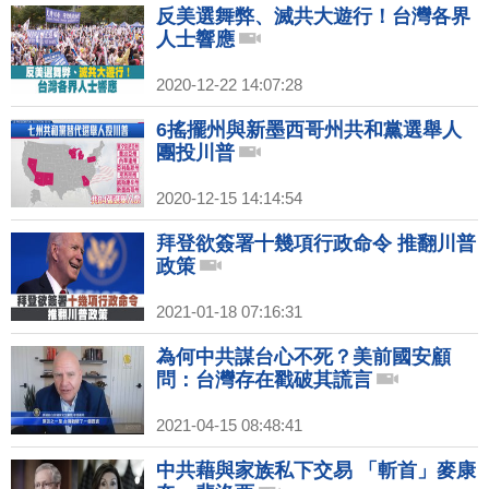
反美選舞弊、滅共大遊行！台灣各界
人士響應
2020-12-22 14:07:28
6搖擺州與新墨西哥州共和黨選舉人
團投川普
2020-12-15 14:14:54
拜登欲簽署十幾項行政命令 推翻川普
政策
2021-01-18 07:16:31
為何中共謀台心不死？美前國安顧
問：台灣存在戳破其謊言
2021-04-15 08:48:41
中共藉與家族私下交易 「斬首」麥康