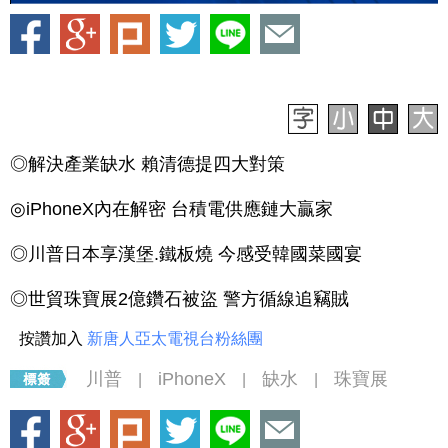
◎解決產業缺水 賴清德提四大對策
◎iPhoneX內在解密 台積電供應鏈大贏家
◎川普日本享漢堡.鐵板燒 今感受韓國菜國宴
◎世貿珠寶展2億鑽石被盜 警方循線追竊賊
按讚加入
新唐人亞太電視台粉絲團
川普
iPhoneX
缺水
珠寶展
|
|
|