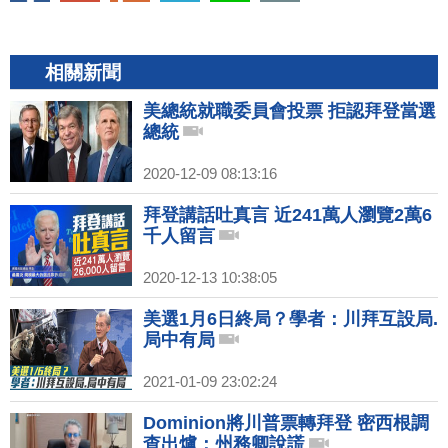
相關新聞
美總統就職委員會投票 拒認拜登當選
總統
2020-12-09 08:13:16
拜登講話吐真言 近241萬人瀏覽2萬6
千人留言
2020-12-13 10:38:05
美選1月6日終局？學者：川拜互設局.
局中有局
2021-01-09 23:02:24
Dominion將川普票轉拜登 密西根調
查出爐：州務卿說謊