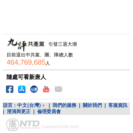
引發三退大潮
目前退出中共黨、團、隊總人數
464,769,685
人
隨處可看新唐人
語言：
中文(台灣)
|
我們的服務
|
關於我們
|
客服資訊
|
澄清與更正
|
倫理委員會
Copyright ©2002-2023