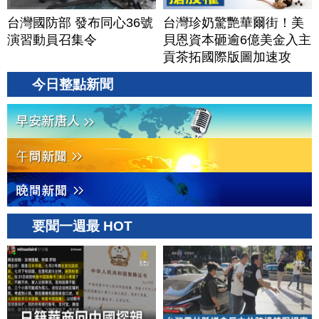
台灣國防部 發布同心36號
台灣珍奶驚艷華爾街！美
演習動員召集令
貝恩資本砸逾6億美金入主
貢茶拓國際版圖加速攻
美？｜#財經新聞｜
今日整點新聞
20260806(四)
要聞一週最 HOT