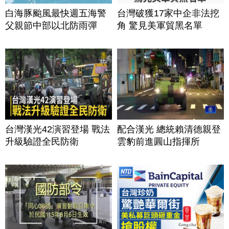
白海豚颱風最快週五海警
台灣破獲17家中企非法挖
父親節中部以北防雨彈
角 驚見美軍貿黑名單
台灣漢光42演習登場 戰法
配合漢光 總統賴清德親登
升級驗證全民防衛
雲豹前進圓山指揮所