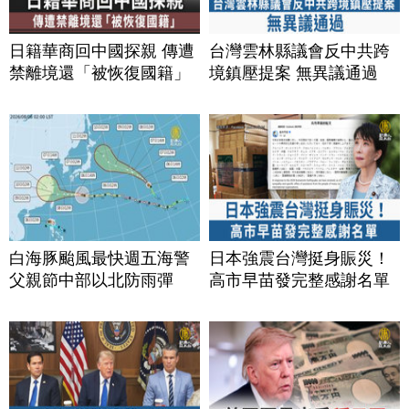
日籍華商回中國探親 傳遭
台灣雲林縣議會反中共跨
禁離境還「被恢復國籍」
境鎮壓提案 無異議通過
白海豚颱風最快週五海警
日本強震台灣挺身賑災！
父親節中部以北防雨彈
高市早苗發完整感謝名單