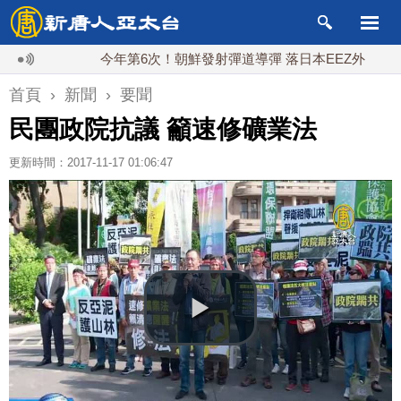
今年第6次！朝鮮發射彈道導彈 落日本EEZ外
紅海
首頁
›
新聞
›
要聞
民團政院抗議 籲速修礦業法
更新時間：2017-11-17 01:06:47