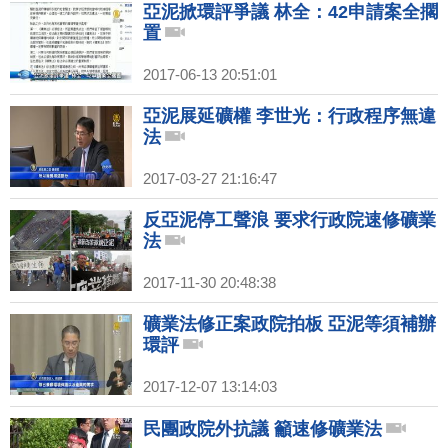
亞泥掀環評爭議 林全：42申請案全擱
置
2017-06-13 20:51:01
亞泥展延礦權 李世光：行政程序無違
法
2017-03-27 21:16:47
反亞泥停工聲浪 要求行政院速修礦業
法
2017-11-30 20:48:38
礦業法修正案政院拍板 亞泥等須補辦
環評
2017-12-07 13:14:03
民團政院外抗議 籲速修礦業法