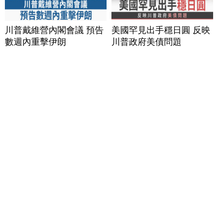
川普戴維營內閣會議 預告
美國罕見出手穩日圓 反映
數週內重擊伊朗
川普政府美債問題