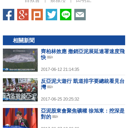
自救會
蔡雅瀅
田明正
|
|
相關新聞
齊柏林效應 撤銷亞泥展延連署速度飛
快
2017-06-12 21:14:35
反亞泥大遊行 凱道排字要總統看見台
灣
2017-06-25 20:25:32
亞泥股東會聚焦礦權 徐旭東：挖深是
對的