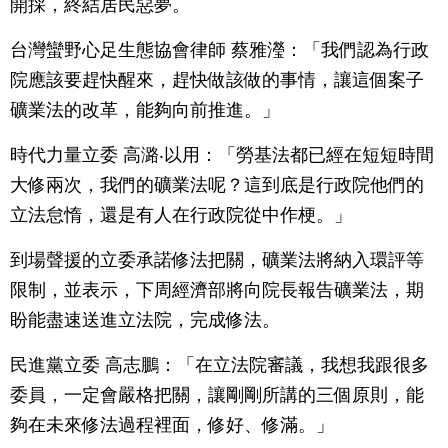
開採，終結居民惡夢。
台灣蠻野心足生態協會律師 蔡雅瀅：「我們認為行政
院應該要趕快醒來，趕快做該做的事情，讓這個案子
礦業法的改革，能夠向前推進。」
時代力量立委 高潞‧以用：「勞基法都已經在短短時間
大修兩次，我們的礦業法呢？這到底是行政院他們的
立法怠惰，還是有人在行政院從中作梗。」
到場聲援的立委承諾修法把關，礦業法將納入環評等
限制，並表示，下周經濟部將向院長報告礦業法，期
盼能盡速送進立法院，完成修法。
民進黨立委 高志鵬：「在立法院審議，我想我跟很多
委員，一定會嚴格把關，讓剛剛所講的三個原則，能
夠在未來修法過程裡面，修好、修滿。」