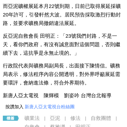
而亞泥礦權展延本月22號到期，日前已取得展延採礦
20年許可，引發軒然大波。居民預告採取激烈行動封
路，並要求礦務局撤銷違法展延。
反亞泥自救會長 田明正：「23號我們封路，不是一
天，看你們政府，有沒有誠意面對這個問題，否則繼
續下去，這抗爭是永無止境的。」
行政院代表與礦務局副局長，出面接下陳情信。礦務
局表示，修法程序內容公開透明，對外界呼籲展延需
要環評，會納進法條，符合外界期待。
新唐人亞太電視 陳輝模 劉姿吟 台灣台北報導
按讚加入
新唐人亞太電視台粉絲團
礦業法
亞泥
修法
自救團體
|
|
|
|