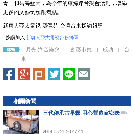
青山和碧海藍天，為今年的東海岸音樂會活動，增添
更多的文藝氣氛跟看點。
新唐人亞太電視 廖儷芬 台灣台東採訪報導
按讚加入
新唐人亞太電視台粉絲團
月光‧海音樂會
創藝市集
成功
台
|
|
|
東
相關新聞
三代傳承古早粿 用心營造家鄉味
2014-05-21 20:47:44