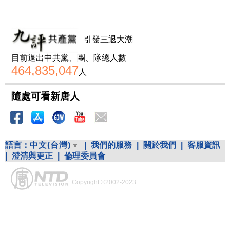
引發三退大潮
目前退出中共黨、團、隊總人數
464,835,047
人
隨處可看新唐人
語言：
中文(台灣)
|
我們的服務
|
關於我們
|
客服資訊
|
澄清與更正
|
倫理委員會
Copyright ©2002-2023