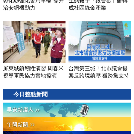
彰化縣強化警用車輛 提升
生態殺手「銀合歡」翻轉
治安網機動力
成社區綠金產業
屏東城鎮韌性演習 周春米
台灣第三城！北市議會提
視導軍民協力實地操演
案反跨境鎮壓 獲跨黨支持
今日整點新聞