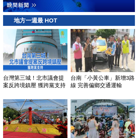
地方一週最 HOT
台灣第三城！北市議會提
台南「小黃公車」新增3路
案反跨境鎮壓 獲跨黨支持
線 完善偏鄉交通運輸