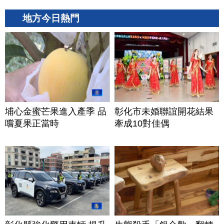
地方今日熱門
埔心金蜜芒果進入產季 品
彰化市未婚聯誼開花結果
嚐夏果正當時
牽成10對佳偶