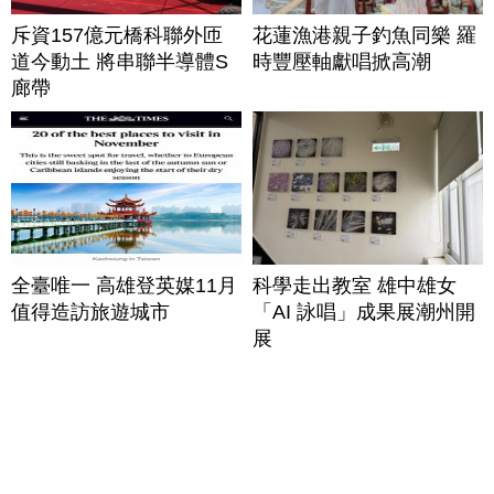
斥資157億元橋科聯外匝
花蓮漁港親子釣魚同樂 羅
道今動土 將串聯半導體S
時豐壓軸獻唱掀高潮
廊帶
全臺唯一 高雄登英媒11月
科學走出教室 雄中雄女
值得造訪旅遊城市
「AI 詠唱」成果展潮州開
展