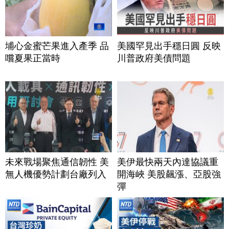
埔心金蜜芒果進入產季 品
美國罕見出手穩日圓 反映
嚐夏果正當時
川普政府美債問題
未來戰場聚焦通信韌性 美
美伊最快兩天內達協議重
無人機優勢計劃台廠列入
開海峽 美股飆漲、亞股強
彈