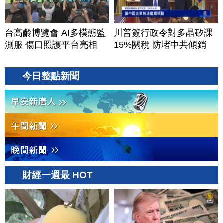
台高齡博覽會 AI多模態監
川普簽行政令對多晶矽課
測服 傷口照護平台亮相
15%關稅 防堵中共傾銷
今日整點新聞
財經一週最 HOT