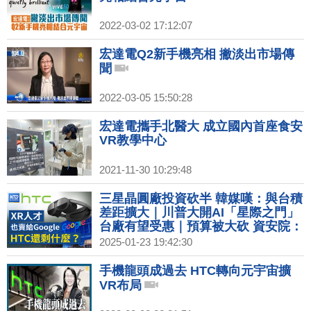
2022-03-02 17:12:07
宏達電Q2新手機亮相 撇淡出市場傳
聞
2022-03-05 15:50:28
宏達電攜手北醫大 成立國內首座食安
VR教學中心
2021-11-30 10:29:48
三星晶圓廠投資砍半 韓媒嘆：與台積
差距擴大｜川普大開AI「星際之門」
台廠有望受惠｜預算被大砍 資安院：
不排除裁AI工程師｜宏達電出售XR事
2025-01-23 19:42:30
業給Goo
手機龍頭成過去 HTC轉向元宇宙擴
VR布局