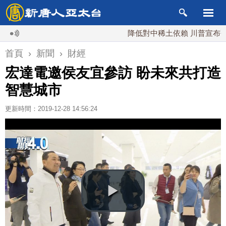
降低對中稀土依賴 川普宣布礦業投資
首頁
›
新聞
›
財經
宏達電邀侯友宜參訪 盼未來共打造
智慧城市
更新時間：2019-12-28 14:56:24