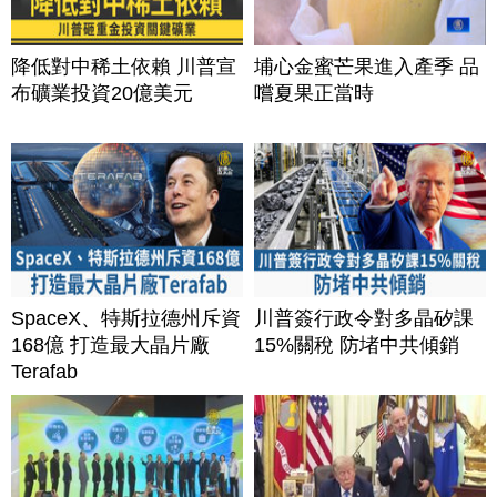
降低對中稀土依賴 川普宣
埔心金蜜芒果進入產季 品
布礦業投資20億美元
嚐夏果正當時
SpaceX、特斯拉德州斥資
川普簽行政令對多晶矽課
168億 打造最大晶片廠
15%關稅 防堵中共傾銷
Terafab