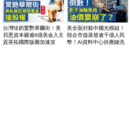
台灣珍奶驚艷華爾街！美
美全面封殺中國光模組！
貝恩資本砸逾6億美金入主
陸企市值蒸發逾千億人民
貢茶拓國際版圖加速攻
幣！AI資料中心供應鏈洗
美？｜#財經新聞｜
牌？台灣喜迎轉單！成關
20260806(四)
鍵樞紐？｜#財經新聞
│20260805 (三)