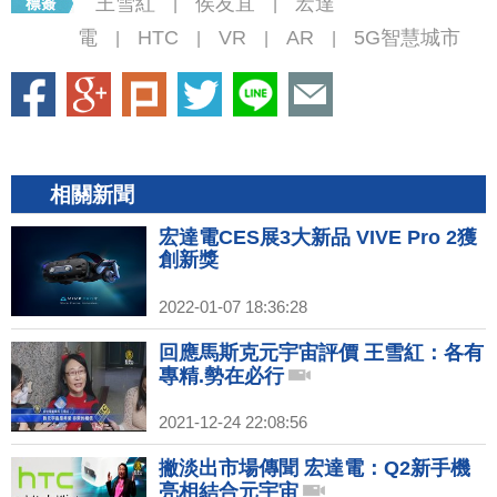
王雪紅
侯友宜
宏達
|
|
電
HTC
VR
AR
5G智慧城市
|
|
|
|
相關新聞
宏達電CES展3大新品 VIVE Pro 2獲
創新獎
2022-01-07 18:36:28
回應馬斯克元宇宙評價 王雪紅：各有
專精.勢在必行
2021-12-24 22:08:56
撇淡出市場傳聞 宏達電：Q2新手機
亮相結合元宇宙